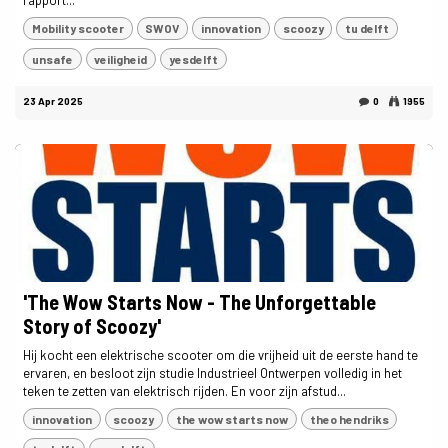
rapport...
Mobility scooter
SWOV
innovation
scoozy
tu delft
unsafe
veiligheid
yesdelft
23 Apr 2025
0
1955
'The Wow Starts Now - The Unforgettable
Story of Scoozy'
Hij kocht een elektrische scooter om die vrijheid uit de eerste hand te
ervaren, en besloot zijn studie Industrieel Ontwerpen volledig in het
teken te zetten van elektrisch rijden. En voor zijn afstud...
innovation
scoozy
the wow starts now
theo hendriks