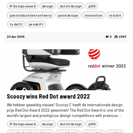
IF Design award
design
dutch design
g100
goed industrieel ontwerp
good design
innovation
red dot
tu delft
yesdelft
23 Apr 2025
0
2383
Scoozy wins Red Dot award 2022
We hebben geweldig nieuws! Scoozy C heeft de internationale design
prijs Red Dot Award 2022 gewonnen! The Red Dot Award is one of the
world's largest and prestigious design competitions with previous ...
IF Design award
design
dutch design
g100
goed industrieel ontwerp
good design
innovation
red dot