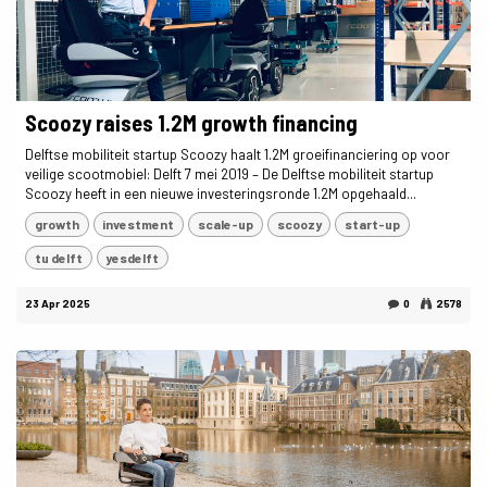
Scoozy raises 1.2M growth financing
Delftse mobiliteit startup Scoozy haalt 1.2M groeifinanciering op voor
veilige scootmobiel: Delft 7 mei 2019 – De Delftse mobiliteit startup
Scoozy heeft in een nieuwe investeringsronde 1.2M opgehaald...
growth
investment
scale-up
scoozy
start-up
tu delft
yesdelft
23 Apr 2025
0
2578