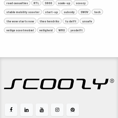
road casualties
RTL
S800
scale-up
scoozy
stable mobility scooter
start-up
subsidy
SWOV
tech
the wow starts now
theo hendriks
tu delft
unsafe
veilige scootmobiel
veiligheid
WMO
yesdelft