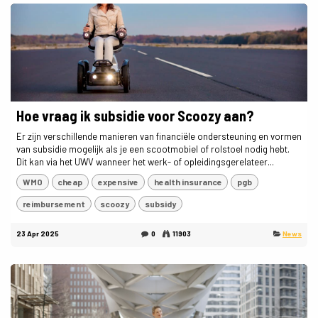
Hoe vraag ik subsidie voor Scoozy aan?
Er zijn verschillende manieren van financiële ondersteuning en vormen
van subsidie mogelijk als je een scootmobiel of rolstoel nodig hebt.
Dit kan via het UWV wanneer het werk- of opleidingsgerelateer...
WMO
cheap
expensive
health insurance
pgb
reimbursement
scoozy
subsidy
23 Apr 2025
0
11903
News