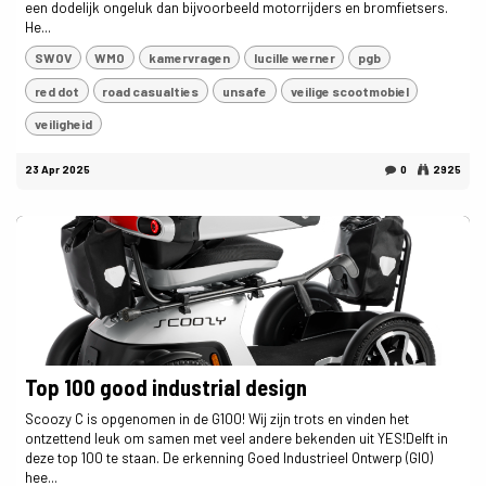
een dodelijk ongeluk dan bijvoorbeeld motorrijders en bromfietsers.
He...
SWOV
WMO
kamervragen
lucille werner
pgb
red dot
road casualties
unsafe
veilige scootmobiel
veiligheid
23 Apr 2025
0
2925
Top 100 good industrial design
Scoozy C is opgenomen in de G100! Wij zijn trots en vinden het
ontzettend leuk om samen met veel andere bekenden uit YES!Delft in
deze top 100 te staan. De erkenning Goed Industrieel Ontwerp (GIO)
hee...