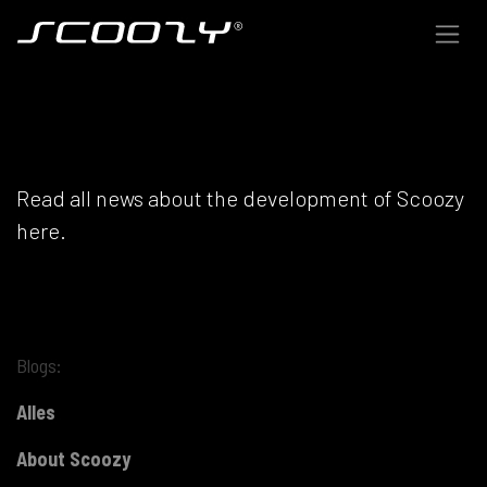
Skip to Content
NEWS
Read all news about the development of Scoozy
here.
Blogs:
Alles
About Scoozy