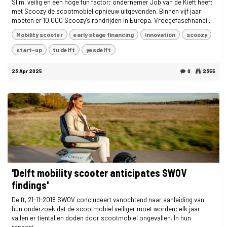
Slim, veilig en een hoge fun factor; ondernemer Job van de Kieft heeft
met Scoozy de scootmobiel opnieuw uitgevonden. Binnen vijf jaar
moeten er 10.000 Scoozy's rondrijden in Europa. Vroegefasefinanci...
Mobility scooter
early stage financing
innovation
scoozy
start-up
tu delft
yesdelft
23 Apr 2025
0
2355
'Delft mobility scooter anticipates SWOV
findings'
Delft, 21-11-2018 SWOV concludeert vanochtend naar aanleiding van
hun onderzoek dat de scootmobiel veiliger moet worden; elk jaar
vallen er tientallen doden door scootmobiel ongevallen. In hun