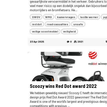
gevaarlijkste vervoermiddel in het verkeer. Gebruikers l
veel meer risico op een dodelijk ongeluk dan bijvoorbee
motorrijders en bromfietsers. He...
SWOV
WMO
kamervragen
lucille werner
pg
red dot
road casualties
unsafe
veilige scootmobiel
veiligheid
23 Apr 2025
0
2921
Scoozy wins Red Dot award 2022
We hebben geweldig nieuws! Scoozy C heeft de internati
design prijs Red Dot Award 2022 gewonnen! The Red Dot
Award is one of the world's largest and prestigious desi
competitions with previous ...