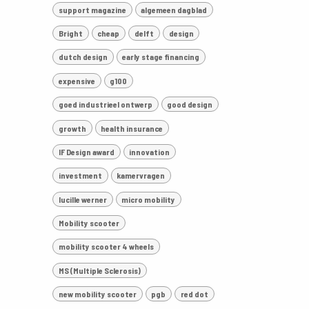
support magazine
algemeen dagblad
Bright
cheap
delft
design
dutch design
early stage financing
expensive
g100
goed industrieel ontwerp
good design
growth
health insurance
IF Design award
innovation
investment
kamervragen
lucille werner
micro mobility
Mobility scooter
mobility scooter 4 wheels
MS (Multiple Sclerosis)
new mobility scooter
pgb
red dot