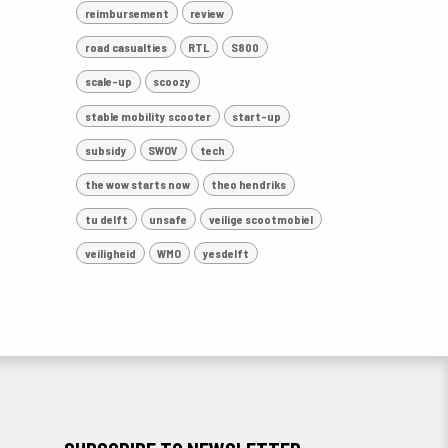
reimbursement
review
road casualties
RTL
S800
scale-up
scoozy
stable mobility scooter
start-up
subsidy
SWOV
tech
the wow starts now
theo hendriks
tu delft
unsafe
veilige scootmobiel
veiligheid
WMO
yesdelft