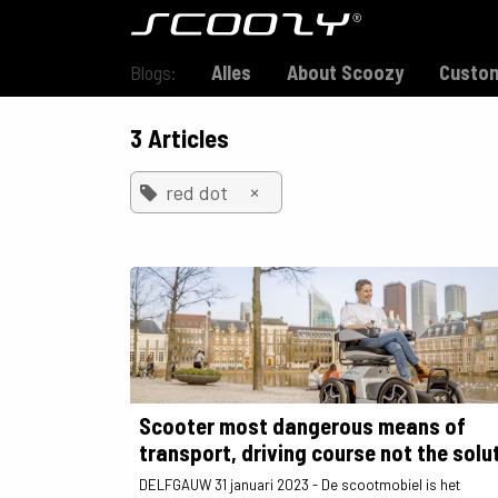
Skip to Content
Model S800
Blogs:
Alles
About Scoozy
Custom
3 Articles
×
red dot
Scooter most dangerous means of
transport, driving course not the solu
DELFGAUW 31 januari 2023 - De scootmobiel is het