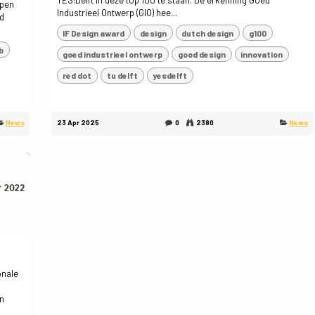
YES!Delft in deze top 100 te staan. De erkenning Goed
open
Industrieel Ontwerp (GIO) hee...
ld
IF Design award
design
dutch design
g100
b
goed industrieel ontwerp
good design
innovation
red dot
tu delft
yesdelft
News
23 Apr 2025
0
2380
News
onale
gn