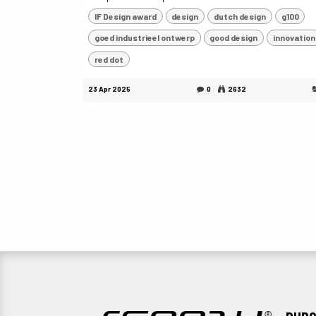
IF Design award
design
dutch design
g100
goed industrieel ontwerp
good design
innovation
red dot
23 Apr 2025
0
2632