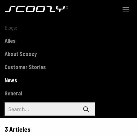
Skip to Content
Blogs:
Alles
About Scoozy
Customer Stories
News
General
3 Articles