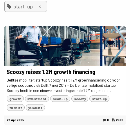
×
start-up
Scoozy raises 1.2M growth financing
Delftse mobiliteit startup Scoozy haalt 1.2M groeifinanciering op voor
veilige scootmobiel: Delft 7 mei 2019 – De Delftse mobiliteit startup
Scoozy heeft in een nieuwe investeringsronde 1.2M opgehaald...
growth
investment
scale-up
scoozy
start-up
tu delft
yesdelft
23 Apr 2025
0
2582