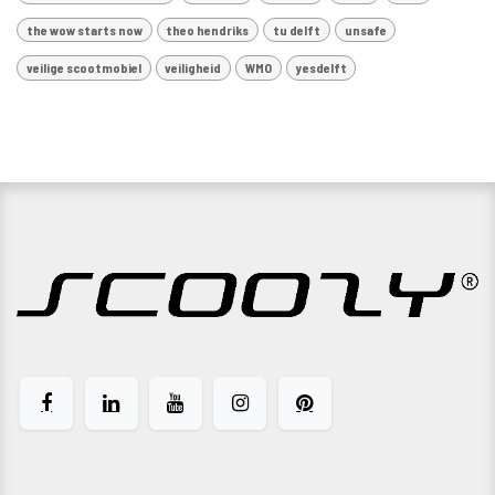
the wow starts now
theo hendriks
tu delft
unsafe
veilige scootmobiel
veiligheid
WMO
yesdelft