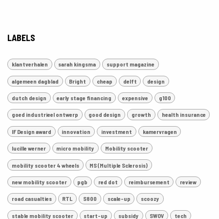
LABELS
klantverhalen
sarah kingsma
support magazine
algemeen dagblad
Bright
cheap
delft
design
dutch design
early stage financing
expensive
g100
goed industrieel ontwerp
good design
growth
health insurance
IF Design award
innovation
investment
kamervragen
lucille werner
micro mobility
Mobility scooter
mobility scooter 4 wheels
MS (Multiple Sclerosis)
new mobility scooter
pgb
red dot
reimbursement
review
road casualties
RTL
S800
scale-up
scoozy
stable mobility scooter
start-up
subsidy
SWOV
tech