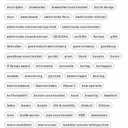
doorrijden
draaicirkel
draaicirkel scootmobiel
dutch design
duur
dwarsleasie
elektrische fiets
elektrische rolstoel
elektrische rolstoel met joystick
elektrische scootmobiel
elektrische strandrolstoel
EN 121284
en12184
fietsen
g100
Gebruiker
goed industrieel ontwerp
goed ontwerp
goedkoop
goedkope scootmobiel
gordel
groei
Hond
hoogte
huren
IF Design award
Informatie
innovatie
instap
instappen
invalide
investering
joystick
kamervragen
keuring
kinetic balance
klantverhalen
Klasse C
knie operatie
kofferbaklift
kosten scootmobiel
koud
krachtig
kwaliteit
laden
leasen
lengte
life & mobility
linda.nl
lithium
lood
lucille werner
luxe scootmobiel
MDR
meenemen
micro mobiliteit
mini crosser
mobility scooter with joystick