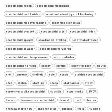
scootmobiel kopen
scootmobiel meenemen
scootmobiel met 4 wielen
scootmobiel met joystick besturing
scootmobiel met overkapping
scootmobiel ongeluk
scootmobiel overdekt
scootmobiel prijs
scootmobiel rijden
scootmobiel spiegel
scootmobiel stalling
Scootmobiel tassen
scootmobiel te water
scootmobiel vervoeren
scootmobiel voor lange mensen
scootmobielen
scootmobielen prijzen
scoozy
service
slecht ter been
sleutel
slot
sneeuw
snelheid
solo
stabiel
stabiele scootmobiel
stad
stallen
start-up
stoep
stokhouder
stoov
stroomverbruik scootmobiel
subsidie
supermarkt
SWOV
tassen
tassen voor scootmobiel
teamNL
tech
testen
the wow starts now
theo hendriks
tijdelijk
trein
tu delft