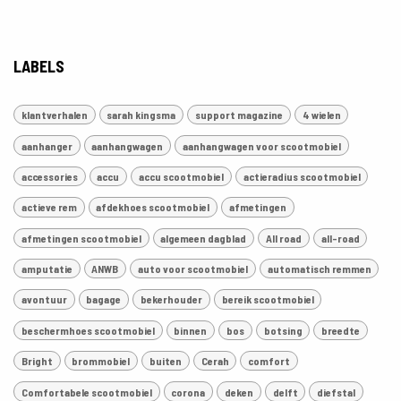
LABELS
klantverhalen
sarah kingsma
support magazine
4 wielen
aanhanger
aanhangwagen
aanhangwagen voor scootmobiel
accessories
accu
accu scootmobiel
actieradius scootmobiel
actieve rem
afdekhoes scootmobiel
afmetingen
afmetingen scootmobiel
algemeen dagblad
All road
all-road
amputatie
ANWB
auto voor scootmobiel
automatisch remmen
avontuur
bagage
bekerhouder
bereik scootmobiel
beschermhoes scootmobiel
binnen
bos
botsing
breedte
Bright
brommobiel
buiten
Cerah
comfort
Comfortabele scootmobiel
corona
deken
delft
diefstal