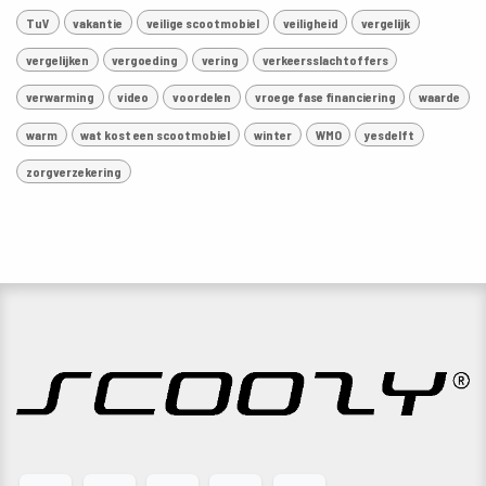
TuV
vakantie
veilige scootmobiel
veiligheid
vergelijk
vergelijken
vergoeding
vering
verkeersslachtoffers
verwarming
video
voordelen
vroege fase financiering
waarde
warm
wat kost een scootmobiel
winter
WMO
yesdelft
zorgverzekering