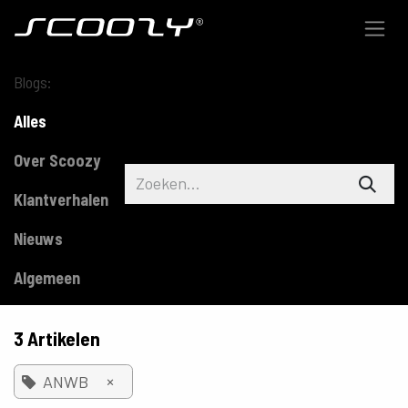
Overslaan naar inhoud
Blogs:
Alles
Over Scoozy
Klantverhalen
Nieuws
Algemeen
3 Artikelen
×
ANWB