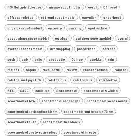
MS (Multiple Sclerose)
nieuwe scootmobiel
oerol
Off road
offroad rolstoel
offroad scootmobiel
omvallen
onderhoud
ongeluk scootmobiel
ontwerp
onveilig
opel rocks e
opvouwbare scootmobiel
outdoor
outdoor scootmobiel
overal
overdekt scootmobiel
Overkapping
paardrijden
partner
pech
pgb
prijs
productie
Quingo
quokka
rain
red dot
regels
revalidatie
review
rollator tassen
rolstoel
rolstoel met joystick
rolstoelbus
rolstoelbus
rolstoeltas
RTL
S800
scale-up
Scootmobiel
scootmobiel 4 wielen
scootmobiel 4x4
scootmobiel aanhanger
scootmobiel accessoires
scootmobiel actieradius 60 km
scootmobiel actieradius 70 km
scootmobiel auto
scootmobiel beenhoes
scootmobiel grote actieradius
scootmobiel in auto