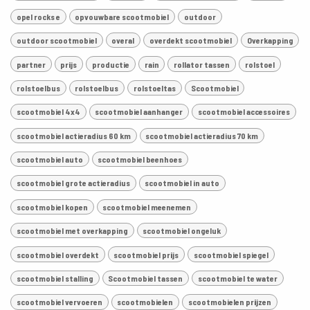
opel rocks e
opvouwbare scootmobiel
outdoor
outdoor scootmobiel
overal
overdekt scootmobiel
Overkapping
partner
prijs
productie
rain
rollator tassen
rolstoel
rolstoelbus
rolstoelbus
rolstoeltas
Scootmobiel
scootmobiel 4x4
scootmobiel aanhanger
scootmobiel accessoires
scootmobiel actieradius 60 km
scootmobiel actieradius 70 km
scootmobiel auto
scootmobiel beenhoes
scootmobiel grote actieradius
scootmobiel in auto
scootmobiel kopen
scootmobiel meenemen
scootmobiel met overkapping
scootmobiel ongeluk
scootmobiel overdekt
scootmobiel prijs
scootmobiel spiegel
scootmobiel stalling
Scootmobiel tassen
scootmobiel te water
scootmobiel vervoeren
scootmobielen
scootmobielen prijzen