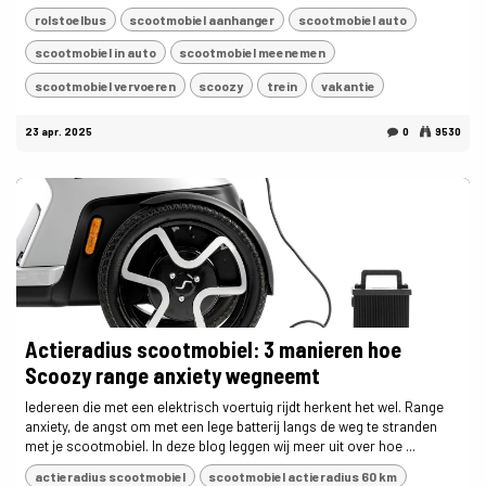
rolstoelbus
scootmobiel aanhanger
scootmobiel auto
scootmobiel in auto
scootmobiel meenemen
scootmobiel vervoeren
scoozy
trein
vakantie
23 apr. 2025
0
9530
Actieradius scootmobiel: 3 manieren hoe
Scoozy range anxiety wegneemt
Iedereen die met een elektrisch voertuig rijdt herkent het wel. Range
anxiety, de angst om met een lege batterij langs de weg te stranden
met je scootmobiel. In deze blog leggen wij meer uit over hoe ...
actieradius scootmobiel
scootmobiel actieradius 60 km