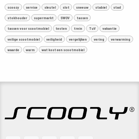
scoozy
service
sleutel
slot
sneeuw
stabiel
stad
stokhouder
supermarkt
SWOV
tassen
tassen voor scootmobiel
testen
trein
TuV
vakantie
veilige scootmobiel
veiligheid
vergelijken
vering
verwarming
waarde
warm
wat kost een scootmobiel