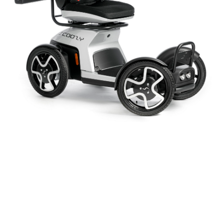
in
Over Scoozy
#
actieradius scootmobiel
scootmobiel actieradius 60 km
scootmobiel actieradius 70 km
scootmobiel grote actieradius