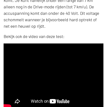
komt. Je kunt namelijk onder een range van 7 km
alleen nog in de Drive-mode rijden (tot 7 km/u). De
accuspanning komt dan onder de 40 Volt. Dit voltage
schommelt wanneer je bijvoorbeeld hard optrekt of
net een heuvel op rijdt.
Bekijk ook de video van deze test: