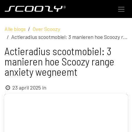
Overslaan naar inhoud
Alle blogs
Over Scoozy
Actieradius scootmobiel: 3 manieren hoe Scoozy range anxiety wegneemt
Actieradius scootmobiel: 3
manieren hoe Scoozy range
anxiety wegneemt
23 april 2025
in