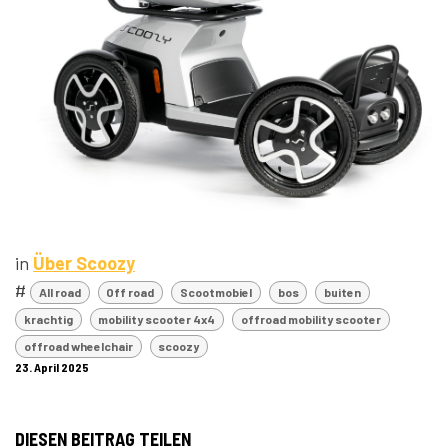
in
Über Scoozy
#
All road
Off road
Scootmobiel
bos
buiten
krachtig
mobility scooter 4x4
offroad mobility scooter
offroad wheelchair
scoozy
23. April 2025
DIESEN BEITRAG TEILEN