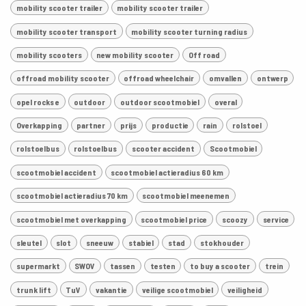
mobility scooter trailer
mobility scooter trailer
mobility scooter transport
mobility scooter turning radius
mobility scooters
new mobility scooter
Off road
offroad mobility scooter
offroad wheelchair
omvallen
ontwerp
opel rocks e
outdoor
outdoor scootmobiel
overal
Overkapping
partner
prijs
productie
rain
rolstoel
rolstoelbus
rolstoelbus
scooter accident
Scootmobiel
scootmobiel accident
scootmobiel actieradius 60 km
scootmobiel actieradius 70 km
scootmobiel meenemen
scootmobiel met overkapping
scootmobiel price
scoozy
service
sleutel
slot
sneeuw
stabiel
stad
stokhouder
supermarkt
SWOV
tassen
testen
to buy a scooter
trein
trunk lift
TuV
vakantie
veilige scootmobiel
veiligheid