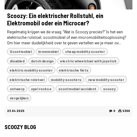
Scoozy: Ein elektrischer Rollstuhl, ein
Elektromobil oder ein Microcar?
Regelmatig krijgen we de vraag: “Wat is Scoozy precies?” Is het een
elektrische rolstoel, scootmobiel of een micromobiliteitsoplossing?
Om hier meer duidelijkheid over te geven vertellen we je meer ov...
Scootmobiel
brommobiel
cheap mobility scooter
disabled
dutch design
electric wheelchair with joystick
elektric mobility scooter
elektrische fiets
elektrische rolstoel
mobility scooters
new mobility scooter
ontwerp
opel rocks e
scootmobiel accident
scoozy
vergelijken
23.04.2025
0
5368
SCOOZY BLOG