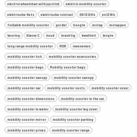
electric wheelchair with joystick
elektric mobility scooter
elektrische fiets
elektrische rolstoel
EN 121284
en12184
foldable mobility scooter
gordel
hoogte
instap
instappen
keuring
Klasse C
koud
krachtig
kwaliteit
lengte
long range mobility scooter
MDR
meenemen
mobility scooter 4x4
mobility scooter accessories
mobility scooter bags
Mobility scooter bags
mobility scooter canopy
mobility scooter canopy
mobility scooter car
mobility scooter costs
mobility scooter cover
mobility scooter dimensions
mobility scooter in the car
mobility scooter in water
mobility scooter leg cover
mobility scooter mirror
mobility scooter parking
mobility scooter prices
mobility scooter range