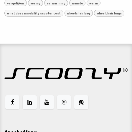
vergelijken
vering
verwarming
waarde
warm
what does a mobility scooter cost
wheelchair bag
wheelchair bags