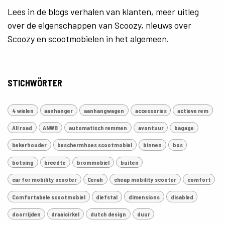
Lees in de blogs verhalen van klanten, meer uitleg
over de eigenschappen van Scoozy, nieuws over
Scoozy en scootmobielen in het algemeen.
STICHWÖRTER
4 wielen
aanhanger
aanhangwagen
accessories
actieve rem
All road
ANWB
automatisch remmen
avontuur
bagage
bekerhouder
beschermhoes scootmobiel
binnen
bos
botsing
breedte
brommobiel
buiten
car for mobility scooter
Cerah
cheap mobility scooter
comfort
Comfortabele scootmobiel
diefstal
dimensions
disabled
doorrijden
draaicirkel
dutch design
duur