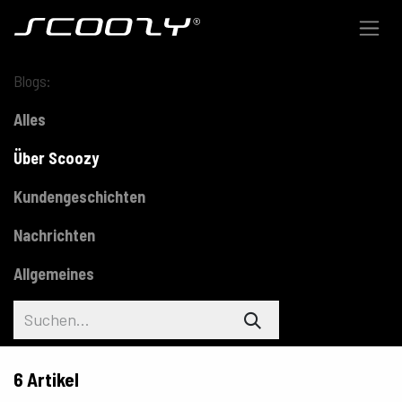
Zum Inhalt springen
Blogs:
Alles
Über Scoozy
Kundengeschichten
Nachrichten
Allgemeines
6 Artikel