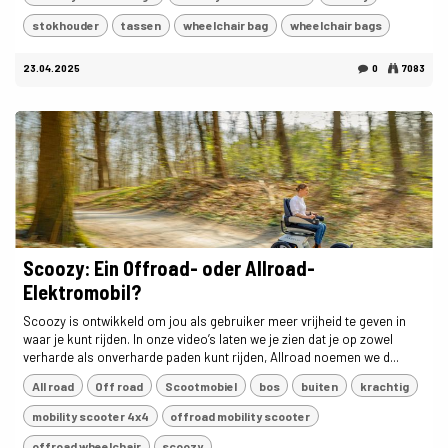
stokhouder
tassen
wheelchair bag
wheelchair bags
23.04.2025
0
7083
Scoozy: Ein Offroad- oder Allroad-
Elektromobil?
Scoozy is ontwikkeld om jou als gebruiker meer vrijheid te geven in
waar je kunt rijden. In onze video’s laten we je zien dat je op zowel
verharde als onverharde paden kunt rijden, Allroad noemen we d...
All road
Off road
Scootmobiel
bos
buiten
krachtig
mobility scooter 4x4
offroad mobility scooter
offroad wheelchair
scoozy