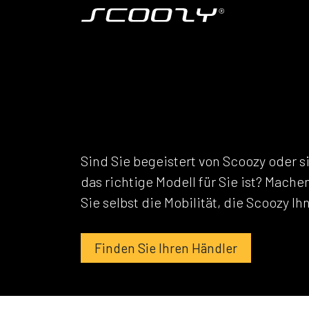
Zum Inhalt springen
Modell S800
FAHREN SIE EI
PROBEFAHRT
Sind Sie begeistert von Scoozy oder s
das richtige Modell für Sie ist? Mache
Sie selbst die Mobilität, die Scoozy I
Finden Sie Ihren Händler