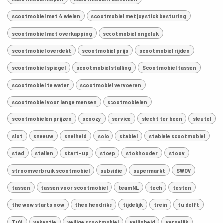
scootmobiel met 4 wielen
scootmobiel met joystick besturing
scootmobiel met overkapping
scootmobiel ongeluk
scootmobiel overdekt
scootmobiel prijs
scootmobiel rijden
scootmobiel spiegel
scootmobiel stalling
Scootmobiel tassen
scootmobiel te water
scootmobiel vervoeren
scootmobiel voor lange mensen
scootmobielen
scootmobielen prijzen
scoozy
service
slecht ter been
sleutel
slot
sneeuw
snelheid
solo
stabiel
stabiele scootmobiel
stad
stallen
start-up
stoep
stokhouder
stoov
stroomverbruik scootmobiel
subsidie
supermarkt
SWOV
tassen
tassen voor scootmobiel
teamNL
tech
testen
the wow starts now
theo hendriks
tijdelijk
trein
tu delft
TuV
vakantie
veilige scootmobiel
veiligheid
vergelijk