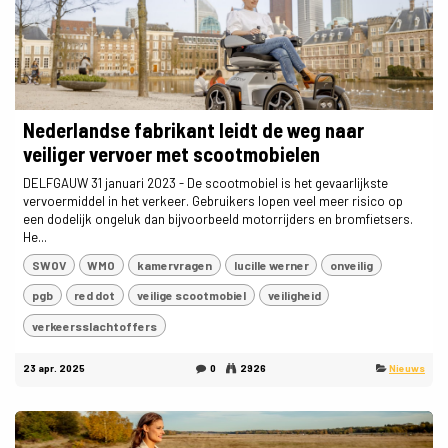
Nederlandse fabrikant leidt de weg naar
veiliger vervoer met scootmobielen
DELFGAUW 31 januari 2023 - De scootmobiel is het gevaarlijkste
vervoermiddel in het verkeer. Gebruikers lopen veel meer risico op
een dodelijk ongeluk dan bijvoorbeeld motorrijders en bromfietsers.
He...
SWOV
WMO
kamervragen
lucille werner
onveilig
pgb
red dot
veilige scootmobiel
veiligheid
verkeersslachtoffers
23 apr. 2025
0
2926
Nieuws