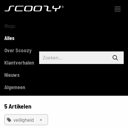
Overslaan naar inhoud
Blogs:
Alles
Over Scoozy
Klantverhalen
Nieuws
Algemeen
5 Artikelen
×
veiligheid