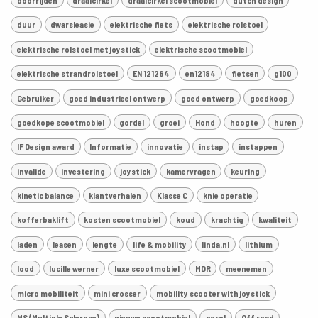
doorrijden
draaicirkel
draaicirkel scootmobiel
dutch design
duur
dwarsleasie
elektrische fiets
elektrische rolstoel
elektrische rolstoel met joystick
elektrische scootmobiel
elektrische strandrolstoel
EN 121284
en12184
fietsen
g100
Gebruiker
goed industrieel ontwerp
goed ontwerp
goedkoop
goedkope scootmobiel
gordel
groei
Hond
hoogte
huren
IF Design award
Informatie
innovatie
instap
instappen
invalide
investering
joystick
kamervragen
keuring
kinetic balance
klantverhalen
Klasse C
knie operatie
kofferbaklift
kosten scootmobiel
koud
krachtig
kwaliteit
laden
leasen
lengte
life & mobility
linda.nl
lithium
lood
lucille werner
luxe scootmobiel
MDR
meenemen
micro mobiliteit
mini crosser
mobility scooter with joystick
MS (Multiple Sclerose)
nieuwe scootmobiel
oerol
Off road