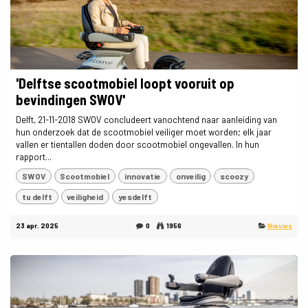
'Delftse scootmobiel loopt vooruit op
bevindingen SWOV'
Delft, 21-11-2018 SWOV concludeert vanochtend naar aanleiding van
hun onderzoek dat de scootmobiel veiliger moet worden; elk jaar
vallen er tientallen doden door scootmobiel ongevallen. In hun
rapport...
SWOV
Scootmobiel
innovatie
onveilig
scoozy
tu delft
veiligheid
yesdelft
23 apr. 2025
0
1956
Nieuws