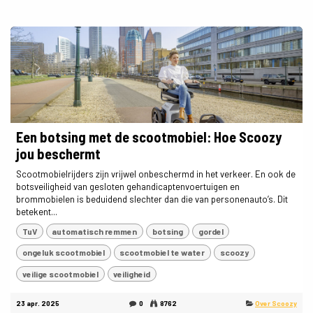
Een botsing met de scootmobiel: Hoe Scoozy
jou beschermt
Scootmobielrijders zijn vrijwel onbeschermd in het verkeer. En ook de
botsveiligheid van gesloten gehandicaptenvoertuigen en
brommobielen is beduidend slechter dan die van personenauto’s. Dit
betekent...
TuV
automatisch remmen
botsing
gordel
ongeluk scootmobiel
scootmobiel te water
scoozy
veilige scootmobiel
veiligheid
23 apr. 2025
0
8762
Over Scoozy