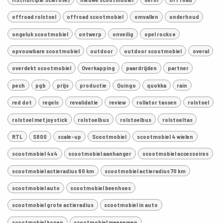
offroad rolstoel
offroad scootmobiel
omvallen
onderhoud
ongeluk scootmobiel
ontwerp
onveilig
opel rocks e
opvouwbare scootmobiel
outdoor
outdoor scootmobiel
overal
overdekt scootmobiel
Overkapping
paardrijden
partner
pech
pgb
prijs
productie
Quingo
quokka
rain
red dot
regels
revalidatie
review
rollator tassen
rolstoel
rolstoel met joystick
rolstoelbus
rolstoelbus
rolstoeltas
RTL
S800
scale-up
Scootmobiel
scootmobiel 4 wielen
scootmobiel 4x4
scootmobiel aanhanger
scootmobiel accessoires
scootmobiel actieradius 60 km
scootmobiel actieradius 70 km
scootmobiel auto
scootmobiel beenhoes
scootmobiel grote actieradius
scootmobiel in auto
scootmobiel kopen
scootmobiel meenemen