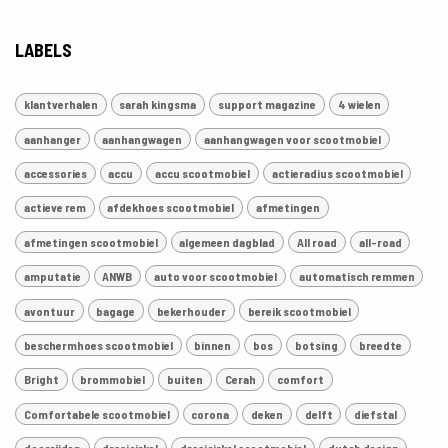
LABELS
klantverhalen
sarah kingsma
support magazine
4 wielen
aanhanger
aanhangwagen
aanhangwagen voor scootmobiel
accessories
accu
accu scootmobiel
actieradius scootmobiel
actieve rem
afdekhoes scootmobiel
afmetingen
afmetingen scootmobiel
algemeen dagblad
All road
all-road
amputatie
ANWB
auto voor scootmobiel
automatisch remmen
avontuur
bagage
bekerhouder
bereik scootmobiel
beschermhoes scootmobiel
binnen
bos
botsing
breedte
Bright
brommobiel
buiten
Cerah
comfort
Comfortabele scootmobiel
corona
deken
delft
diefstal