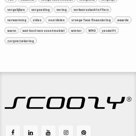
vergelijken
vergoeding
vering
verkeersslachtoffers
verwarming
video
voordelen
vroege fase financiering
waarde
warm
wat kost een scootmobiel
winter
WMO
yesdelft
zorgverzekering