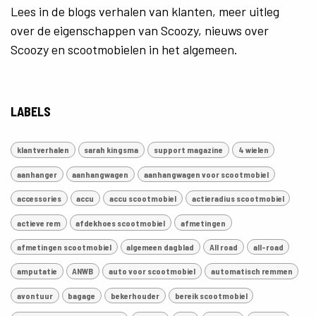
Lees in de blogs verhalen van klanten, meer uitleg
over de eigenschappen van Scoozy, nieuws over
Scoozy en scootmobielen in het algemeen.
LABELS
klantverhalen
sarah kingsma
support magazine
4 wielen
aanhanger
aanhangwagen
aanhangwagen voor scootmobiel
accessories
accu
accu scootmobiel
actieradius scootmobiel
actieve rem
afdekhoes scootmobiel
afmetingen
afmetingen scootmobiel
algemeen dagblad
All road
all-road
amputatie
ANWB
auto voor scootmobiel
automatisch remmen
avontuur
bagage
bekerhouder
bereik scootmobiel