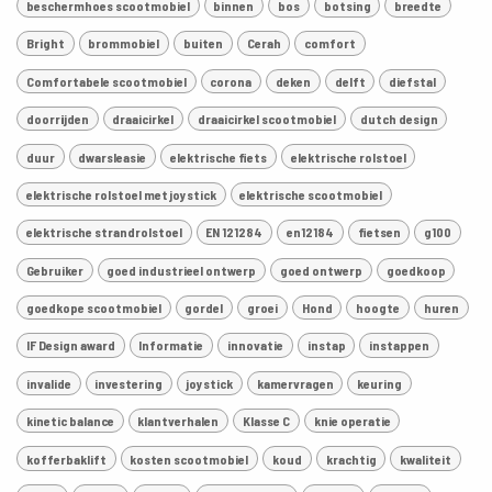
beschermhoes scootmobiel
binnen
bos
botsing
breedte
Bright
brommobiel
buiten
Cerah
comfort
Comfortabele scootmobiel
corona
deken
delft
diefstal
doorrijden
draaicirkel
draaicirkel scootmobiel
dutch design
duur
dwarsleasie
elektrische fiets
elektrische rolstoel
elektrische rolstoel met joystick
elektrische scootmobiel
elektrische strandrolstoel
EN 121284
en12184
fietsen
g100
Gebruiker
goed industrieel ontwerp
goed ontwerp
goedkoop
goedkope scootmobiel
gordel
groei
Hond
hoogte
huren
IF Design award
Informatie
innovatie
instap
instappen
invalide
investering
joystick
kamervragen
keuring
kinetic balance
klantverhalen
Klasse C
knie operatie
kofferbaklift
kosten scootmobiel
koud
krachtig
kwaliteit