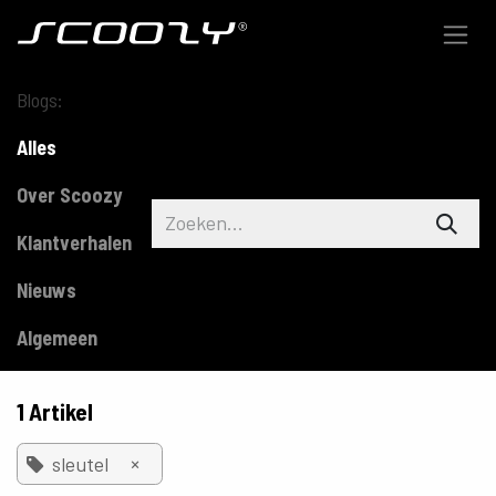
Overslaan naar inhoud
Blogs:
Alles
Over Scoozy
Klantverhalen
Nieuws
Algemeen
1 Artikel
×
sleutel