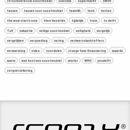
stroomverbruik scootmobiel
subsidie
supermarkt
SWOV
tassen
tassen voor scootmobiel
teamNL
tech
testen
the wow starts now
theo hendriks
tijdelijk
trein
tu delft
TuV
vakantie
veilige scootmobiel
veiligheid
vergelijk
vergelijken
vergoeding
vering
verkeersslachtoffers
verwarming
video
voordelen
vroege fase financiering
waarde
warm
wat kost een scootmobiel
winter
WMO
yesdelft
zorgverzekering