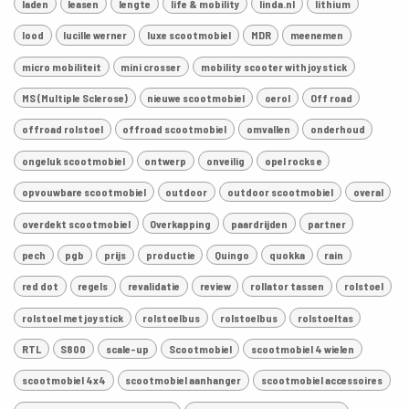
laden
leasen
lengte
life & mobility
linda.nl
lithium
lood
lucille werner
luxe scootmobiel
MDR
meenemen
micro mobiliteit
mini crosser
mobility scooter with joystick
MS (Multiple Sclerose)
nieuwe scootmobiel
oerol
Off road
offroad rolstoel
offroad scootmobiel
omvallen
onderhoud
ongeluk scootmobiel
ontwerp
onveilig
opel rocks e
opvouwbare scootmobiel
outdoor
outdoor scootmobiel
overal
overdekt scootmobiel
Overkapping
paardrijden
partner
pech
pgb
prijs
productie
Quingo
quokka
rain
red dot
regels
revalidatie
review
rollator tassen
rolstoel
rolstoel met joystick
rolstoelbus
rolstoelbus
rolstoeltas
RTL
S800
scale-up
Scootmobiel
scootmobiel 4 wielen
scootmobiel 4x4
scootmobiel aanhanger
scootmobiel accessoires