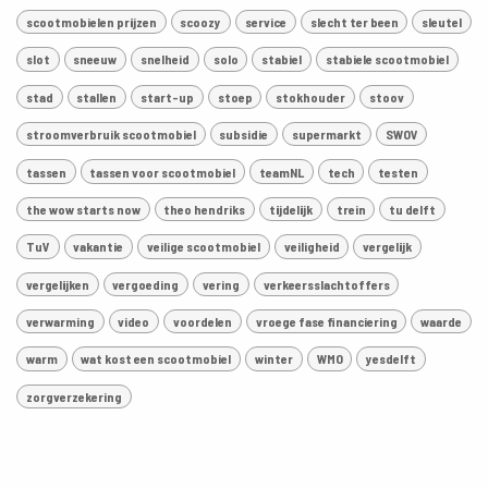
scootmobielen prijzen
scoozy
service
slecht ter been
sleutel
slot
sneeuw
snelheid
solo
stabiel
stabiele scootmobiel
stad
stallen
start-up
stoep
stokhouder
stoov
stroomverbruik scootmobiel
subsidie
supermarkt
SWOV
tassen
tassen voor scootmobiel
teamNL
tech
testen
the wow starts now
theo hendriks
tijdelijk
trein
tu delft
TuV
vakantie
veilige scootmobiel
veiligheid
vergelijk
vergelijken
vergoeding
vering
verkeersslachtoffers
verwarming
video
voordelen
vroege fase financiering
waarde
warm
wat kost een scootmobiel
winter
WMO
yesdelft
zorgverzekering