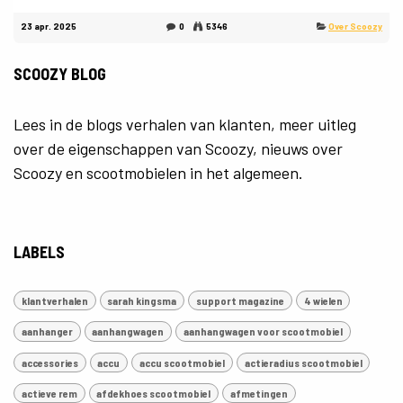
23 apr. 2025
0
5346
Over Scoozy
SCOOZY BLOG
Lees in de blogs verhalen van klanten, meer uitleg
over de eigenschappen van Scoozy, nieuws over
Scoozy en scootmobielen in het algemeen.
LABELS
klantverhalen
sarah kingsma
support magazine
4 wielen
aanhanger
aanhangwagen
aanhangwagen voor scootmobiel
accessories
accu
accu scootmobiel
actieradius scootmobiel
actieve rem
afdekhoes scootmobiel
afmetingen