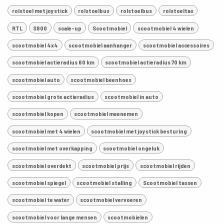
rolstoel met joystick
rolstoelbus
rolstoelbus
rolstoeltas
RTL
S800
scale-up
Scootmobiel
scootmobiel 4 wielen
scootmobiel 4x4
scootmobiel aanhanger
scootmobiel accessoires
scootmobiel actieradius 60 km
scootmobiel actieradius 70 km
scootmobiel auto
scootmobiel beenhoes
scootmobiel grote actieradius
scootmobiel in auto
scootmobiel kopen
scootmobiel meenemen
scootmobiel met 4 wielen
scootmobiel met joystick besturing
scootmobiel met overkapping
scootmobiel ongeluk
scootmobiel overdekt
scootmobiel prijs
scootmobiel rijden
scootmobiel spiegel
scootmobiel stalling
Scootmobiel tassen
scootmobiel te water
scootmobiel vervoeren
scootmobiel voor lange mensen
scootmobielen