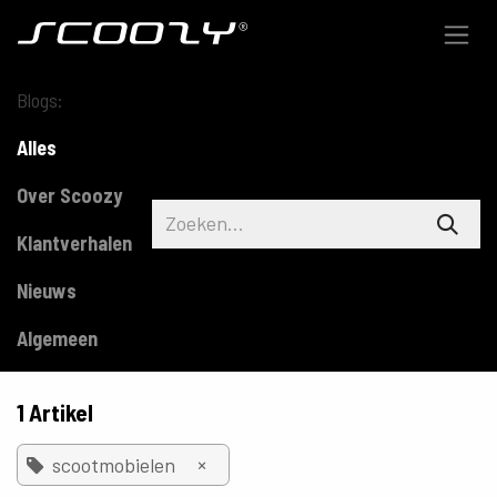
Overslaan naar inhoud
Blogs:
Alles
Over Scoozy
Klantverhalen
Nieuws
Algemeen
1 Artikel
×
scootmobielen