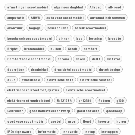
afmetingen scootmobiel
algemeen dagblad
All road
all-road
amputatie
ANWB
auto voor scootmobiel
automatisch remmen
avontuur
bagage
bekerhouder
bereik scootmobiel
beschermhoes scootmobiel
binnen
bos
botsing
breedte
Bright
brommobiel
buiten
Cerah
comfort
Comfortabele scootmobiel
corona
deken
delft
diefstal
doorrijden
draaicirkel
draaicirkel scootmobiel
dutch design
duur
dwarsleasie
elektrische fiets
elektrische rolstoel
elektrische rolstoel met joystick
elektrische scootmobiel
elektrische strandrolstoel
EN 121284
en12184
fietsen
g100
Gebruiker
goed industrieel ontwerp
goed ontwerp
goedkoop
goedkope scootmobiel
gordel
groei
Hond
hoogte
huren
IF Design award
Informatie
innovatie
instap
instappen