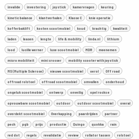
invalide
investering
joystick
kamervragen
keuring
kinetic balance
klantverhalen
Klasse C
knie operatie
kofferbaklift
kosten scootmobiel
koud
krachtig
kwaliteit
laden
leasen
lengte
life & mobility
linda.nl
lithium
lood
lucille werner
luxe scootmobiel
MDR
meenemen
micro mobiliteit
mini crosser
mobility scooter with joystick
MS (Multiple Sclerose)
nieuwe scootmobiel
oerol
Off road
offroad rolstoel
offroad scootmobiel
omvallen
onderhoud
ongeluk scootmobiel
ontwerp
onveilig
opel rocks e
opvouwbare scootmobiel
outdoor
outdoor scootmobiel
overal
overdekt scootmobiel
Overkapping
paardrijden
partner
pech
pgb
prijs
productie
Quingo
quokka
rain
red dot
regels
revalidatie
review
rollator tassen
rolstoel