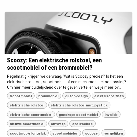
Scoozy: Een elektrische rolstoel, een
scootmobiel of een brommobiel?
Regelmatig krijgen we de vraag: “Wat is Scoozy precies?” Is het een
elektrische rolstoel, scootmobiel of een micromobiliteitsoplossing?
Om hier meer duidelijkheid over te geven vertellen we je meer ov...
Scootmobiel
brommobiel
dutch design
elektrische fiets
elektrische rolstoel
elektrische rolstoel met joystick
elektrische scootmobiel
goedkope scootmobiel
invalide
nieuwe scootmobiel
ontwerp
opel rocks e
scootmobiel ongeluk
scootmobielen
scoozy
vergelijken