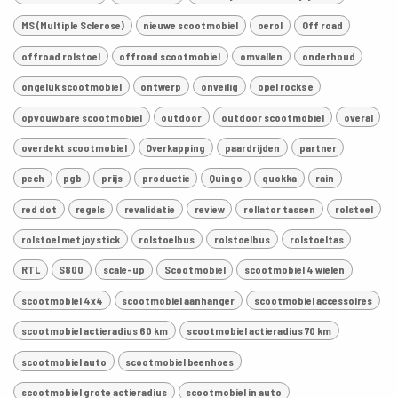
MS (Multiple Sclerose)
nieuwe scootmobiel
oerol
Off road
offroad rolstoel
offroad scootmobiel
omvallen
onderhoud
ongeluk scootmobiel
ontwerp
onveilig
opel rocks e
opvouwbare scootmobiel
outdoor
outdoor scootmobiel
overal
overdekt scootmobiel
Overkapping
paardrijden
partner
pech
pgb
prijs
productie
Quingo
quokka
rain
red dot
regels
revalidatie
review
rollator tassen
rolstoel
rolstoel met joystick
rolstoelbus
rolstoelbus
rolstoeltas
RTL
S800
scale-up
Scootmobiel
scootmobiel 4 wielen
scootmobiel 4x4
scootmobiel aanhanger
scootmobiel accessoires
scootmobiel actieradius 60 km
scootmobiel actieradius 70 km
scootmobiel auto
scootmobiel beenhoes
scootmobiel grote actieradius
scootmobiel in auto