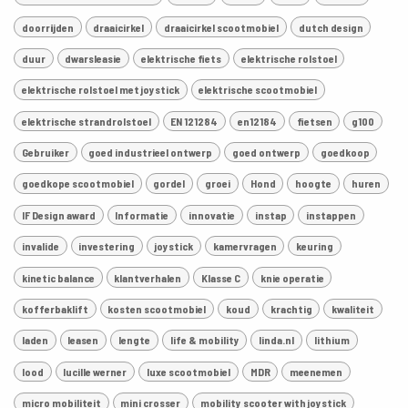
doorrijden
draaicirkel
draaicirkel scootmobiel
dutch design
duur
dwarsleasie
elektrische fiets
elektrische rolstoel
elektrische rolstoel met joystick
elektrische scootmobiel
elektrische strandrolstoel
EN 121284
en12184
fietsen
g100
Gebruiker
goed industrieel ontwerp
goed ontwerp
goedkoop
goedkope scootmobiel
gordel
groei
Hond
hoogte
huren
IF Design award
Informatie
innovatie
instap
instappen
invalide
investering
joystick
kamervragen
keuring
kinetic balance
klantverhalen
Klasse C
knie operatie
kofferbaklift
kosten scootmobiel
koud
krachtig
kwaliteit
laden
leasen
lengte
life & mobility
linda.nl
lithium
lood
lucille werner
luxe scootmobiel
MDR
meenemen
micro mobiliteit
mini crosser
mobility scooter with joystick