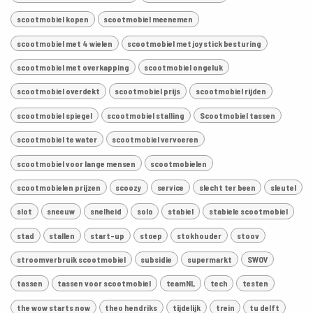
scootmobiel kopen
scootmobiel meenemen
scootmobiel met 4 wielen
scootmobiel met joystick besturing
scootmobiel met overkapping
scootmobiel ongeluk
scootmobiel overdekt
scootmobiel prijs
scootmobiel rijden
scootmobiel spiegel
scootmobiel stalling
Scootmobiel tassen
scootmobiel te water
scootmobiel vervoeren
scootmobiel voor lange mensen
scootmobielen
scootmobielen prijzen
scoozy
service
slecht ter been
sleutel
slot
sneeuw
snelheid
solo
stabiel
stabiele scootmobiel
stad
stallen
start-up
stoep
stokhouder
stoov
stroomverbruik scootmobiel
subsidie
supermarkt
SWOV
tassen
tassen voor scootmobiel
teamNL
tech
testen
the wow starts now
theo hendriks
tijdelijk
trein
tu delft