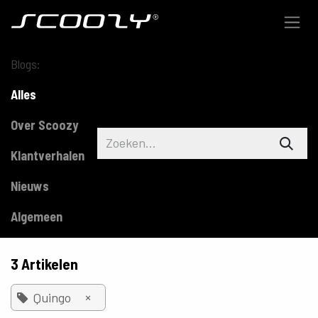
Overslaan naar inhoud
Blogs:
Alles
Over Scoozy
Klantverhalen
Nieuws
Algemeen
3 Artikelen
×
Quingo