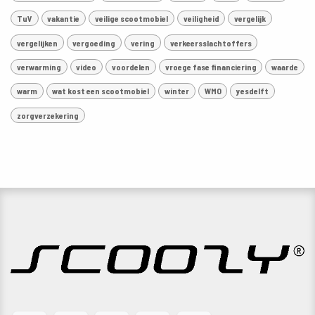
TuV
vakantie
veilige scootmobiel
veiligheid
vergelijk
vergelijken
vergoeding
vering
verkeersslachtoffers
verwarming
video
voordelen
vroege fase financiering
waarde
warm
wat kost een scootmobiel
winter
WMO
yesdelft
zorgverzekering