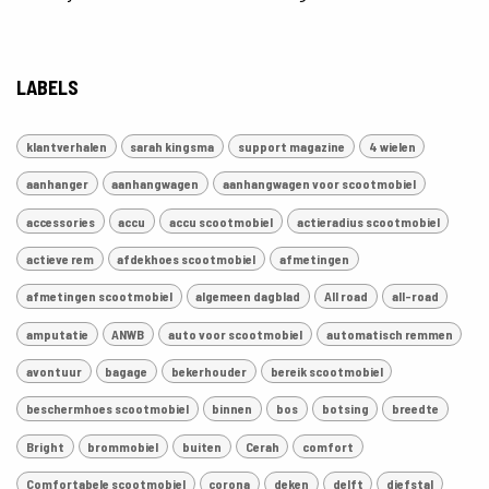
LABELS
klantverhalen
sarah kingsma
support magazine
4 wielen
aanhanger
aanhangwagen
aanhangwagen voor scootmobiel
accessories
accu
accu scootmobiel
actieradius scootmobiel
actieve rem
afdekhoes scootmobiel
afmetingen
afmetingen scootmobiel
algemeen dagblad
All road
all-road
amputatie
ANWB
auto voor scootmobiel
automatisch remmen
avontuur
bagage
bekerhouder
bereik scootmobiel
beschermhoes scootmobiel
binnen
bos
botsing
breedte
Bright
brommobiel
buiten
Cerah
comfort
Comfortabele scootmobiel
corona
deken
delft
diefstal