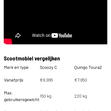
Scootmobiel vergelijken
Merk en type
Scoozy C
Quingo Toura2
Vanafprijs
€9.995
€7.950
Max.
150 kg
220 kg
gebruikersgewicht