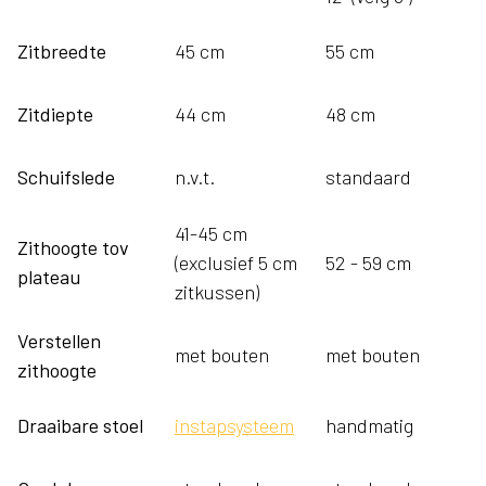
Zitbreedte
45 cm
55 cm
Zitdiepte
44 cm
48 cm
Schuifslede
n.v.t.
standaard
41-45 cm
Zithoogte tov
(exclusief 5 cm
52 - 59 cm
plateau
zitkussen)
Verstellen
met bouten
met bouten
zithoogte
Draaibare stoel
instapsysteem
handmatig