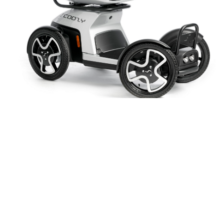
in
Algemeen
#
Quingo
luxe scootmobiel
scoozy
vergelijk
vergelijken
23 april 2025
DEEL DEZE POST