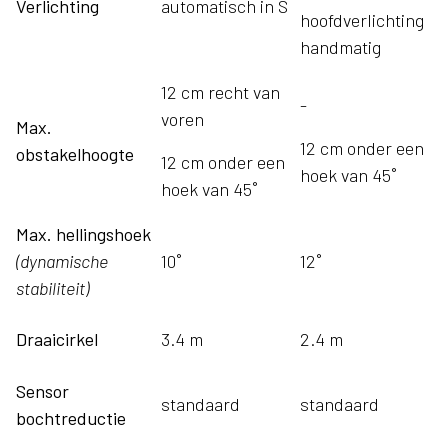
Verlichting
automatisch in S
hoofdverlichting
handmatig
12 cm recht van
-
voren
Max.
12 cm onder een
obstakelhoogte
12 cm onder een
hoek van 45˚
hoek van 45˚
Max. hellingshoek
(dynamische
10˚
12˚
stabiliteit)
Draaicirkel
3.4 m
2.4 m
Sensor
standaard
standaard
bochtreductie