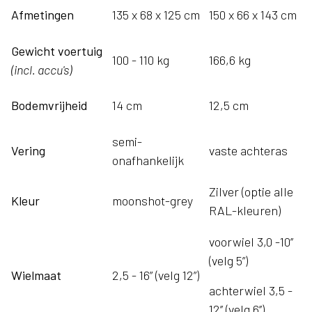
Afmetingen
135 x 68 x 125 cm
150 x 66 x 143 cm
Gewicht voertuig
100 - 110 kg
166,6 kg
(incl. accu's)
Bodemvrijheid
14 cm
12,5 cm
semi-
Vering
vaste achteras
onafhankelijk
Zilver (optie alle
Kleur
moonshot-grey
RAL-kleuren)
voorwiel 3,0 -10’’
(velg 5”)
Wielmaat
2,5 - 16” (velg 12”)
achterwiel 3,5 -
12’’ (velg 6’’)