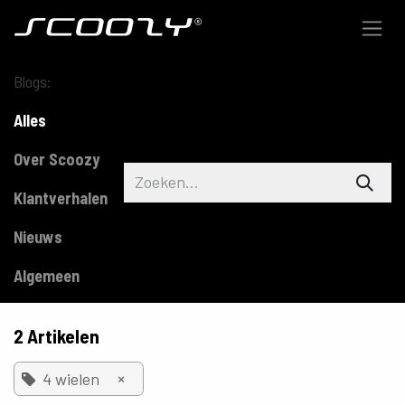
Overslaan naar inhoud
Blogs:
Alles
Over Scoozy
Klantverhalen
Nieuws
Algemeen
2 Artikelen
×
4 wielen