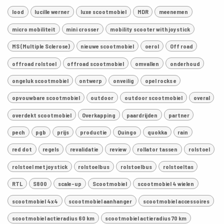
lood
lucille werner
luxe scootmobiel
MDR
meenemen
micro mobiliteit
mini crosser
mobility scooter with joystick
MS (Multiple Sclerose)
nieuwe scootmobiel
oerol
Off road
offroad rolstoel
offroad scootmobiel
omvallen
onderhoud
ongeluk scootmobiel
ontwerp
onveilig
opel rocks e
opvouwbare scootmobiel
outdoor
outdoor scootmobiel
overal
overdekt scootmobiel
Overkapping
paardrijden
partner
pech
pgb
prijs
productie
Quingo
quokka
rain
red dot
regels
revalidatie
review
rollator tassen
rolstoel
rolstoel met joystick
rolstoelbus
rolstoelbus
rolstoeltas
RTL
S800
scale-up
Scootmobiel
scootmobiel 4 wielen
scootmobiel 4x4
scootmobiel aanhanger
scootmobiel accessoires
scootmobiel actieradius 60 km
scootmobiel actieradius 70 km