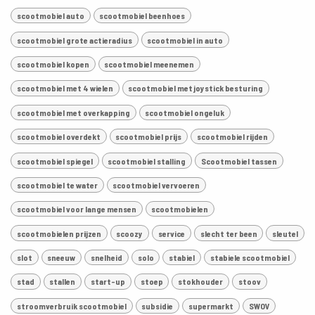
scootmobiel auto
scootmobiel beenhoes
scootmobiel grote actieradius
scootmobiel in auto
scootmobiel kopen
scootmobiel meenemen
scootmobiel met 4 wielen
scootmobiel met joystick besturing
scootmobiel met overkapping
scootmobiel ongeluk
scootmobiel overdekt
scootmobiel prijs
scootmobiel rijden
scootmobiel spiegel
scootmobiel stalling
Scootmobiel tassen
scootmobiel te water
scootmobiel vervoeren
scootmobiel voor lange mensen
scootmobielen
scootmobielen prijzen
scoozy
service
slecht ter been
sleutel
slot
sneeuw
snelheid
solo
stabiel
stabiele scootmobiel
stad
stallen
start-up
stoep
stokhouder
stoov
stroomverbruik scootmobiel
subsidie
supermarkt
SWOV