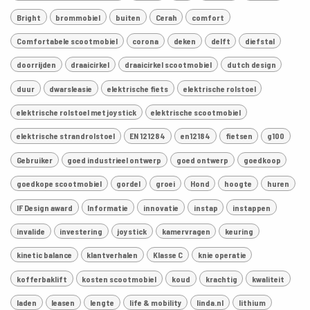
Bright
brommobiel
buiten
Cerah
comfort
Comfortabele scootmobiel
corona
deken
delft
diefstal
doorrijden
draaicirkel
draaicirkel scootmobiel
dutch design
duur
dwarsleasie
elektrische fiets
elektrische rolstoel
elektrische rolstoel met joystick
elektrische scootmobiel
elektrische strandrolstoel
EN 121284
en12184
fietsen
g100
Gebruiker
goed industrieel ontwerp
goed ontwerp
goedkoop
goedkope scootmobiel
gordel
groei
Hond
hoogte
huren
IF Design award
Informatie
innovatie
instap
instappen
invalide
investering
joystick
kamervragen
keuring
kinetic balance
klantverhalen
Klasse C
knie operatie
kofferbaklift
kosten scootmobiel
koud
krachtig
kwaliteit
laden
leasen
lengte
life & mobility
linda.nl
lithium