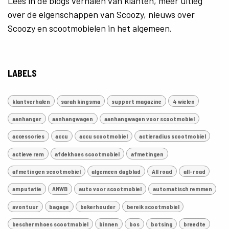
Lees in de blogs verhalen van klanten, meer uitleg
over de eigenschappen van Scoozy, nieuws over
Scoozy en scootmobielen in het algemeen.
LABELS
klantverhalen
sarah kingsma
support magazine
4 wielen
aanhanger
aanhangwagen
aanhangwagen voor scootmobiel
accessories
accu
accu scootmobiel
actieradius scootmobiel
actieve rem
afdekhoes scootmobiel
afmetingen
afmetingen scootmobiel
algemeen dagblad
All road
all-road
amputatie
ANWB
auto voor scootmobiel
automatisch remmen
avontuur
bagage
bekerhouder
bereik scootmobiel
beschermhoes scootmobiel
binnen
bos
botsing
breedte