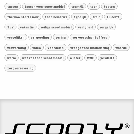
tassen
tassen voor scootmobiel
teamNL
tech
testen
the wow starts now
theo hendriks
tijdelijk
trein
tu delft
TuV
vakantie
veilige scootmobiel
veiligheid
vergelijk
vergelijken
vergoeding
vering
verkeersslachtoffers
verwarming
video
voordelen
vroege fase financiering
waarde
warm
wat kost een scootmobiel
winter
WMO
yesdelft
zorgverzekering