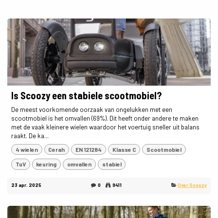
Is Scoozy een stabiele scootmobiel?
De meest voorkomende oorzaak van ongelukken met een
scootmobiel is het omvallen (69%). Dit heeft onder andere te maken
met de vaak kleinere wielen waardoor het voertuig sneller uit balans
raakt. De ka...
4 wielen
Cerah
EN 121284
Klasse C
Scootmobiel
TuV
keuring
omvallen
stabiel
23 apr. 2025
0
9411
Over Scoozy