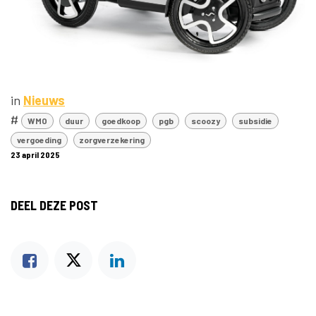
in
Nieuws
#
WMO
duur
goedkoop
pgb
scoozy
subsidie
vergoeding
zorgverzekering
23 april 2025
DEEL DEZE POST