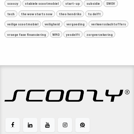
scoozy
stabiele scootmobiel
start-up
subsidie
SWOV
tech
the wow starts now
theo hendriks
tu delft
veilige scootmobiel
veiligheid
vergoeding
verkeersslachtoffers
vroege fase financiering
WMO
yesdelft
zorgverzekering