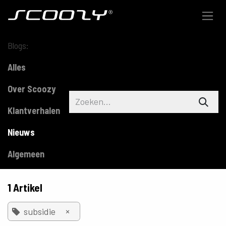
Overslaan naar inhoud
Blogs:
Alles
Over Scoozy
Klantverhalen
Nieuws
Algemeen
1 Artikel
×
subsidie