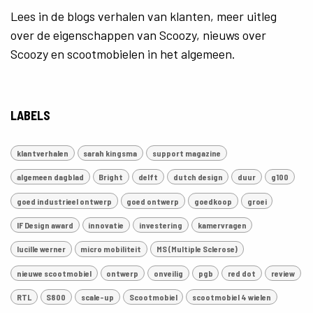
Lees in de blogs verhalen van klanten, meer uitleg
over de eigenschappen van Scoozy, nieuws over
Scoozy en scootmobielen in het algemeen.
LABELS
klantverhalen
sarah kingsma
support magazine
algemeen dagblad
Bright
delft
dutch design
duur
g100
goed industrieel ontwerp
goed ontwerp
goedkoop
groei
IF Design award
innovatie
investering
kamervragen
lucille werner
micro mobiliteit
MS (Multiple Sclerose)
nieuwe scootmobiel
ontwerp
onveilig
pgb
red dot
review
RTL
S800
scale-up
Scootmobiel
scootmobiel 4 wielen