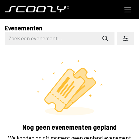
Overslaan naar inhoud
Evenementen
Nog geen evenementen gepland
We konden op dit moment geen gepland evenement