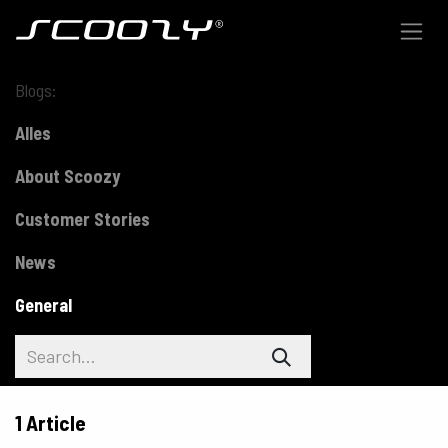
Skip to Content
Blogs:
Alles
About Scoozy
Customer Stories
News
General
1 Article