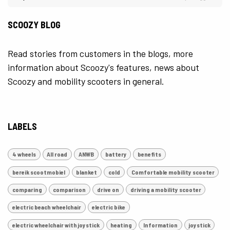
SCOOZY BLOG
Read stories from customers in the blogs, more
information about Scoozy's features, news about
Scoozy and mobility scooters in general.
LABELS
4 wheels
All road
ANWB
battery
benefits
bereik scootmobiel
blanket
cold
Comfortable mobility scooter
comparing
comparison
drive on
driving a mobility scooter
electric beach wheelchair
electric bike
electric wheelchair with joystick
heating
Information
joystick