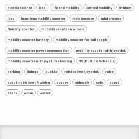
kinetic balance
lead
life and mobility
limited mobility
lithium
load
luxurious mobility scooter
maintenance
mini crosser
Mobility scooter
mobility scooter 4 wheels
mobility scooter battery
mobility scooter for tall people
mobility scooter power consumption
mobility scooter with joystick
mobility scooter with joystick steering
MS (Multiple Sclerosis)
parking
Quingo
quokka
rolstoel met joystick
rules
scootmobiel met 4 wielen
scoozy
sidewalk
solo
speed
stoov
warm
winter