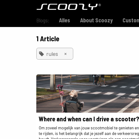
Skip to Content
Model S800
Blogs:
Alles
About Scoozy
Custom
1 Article
×
rules
Where and when can I drive a scooter?
Om zoveel mogelijk van jouw scootmobiel te genieten en 
te rijden, is het belangrijk dat je jezelf aan de verkeersre