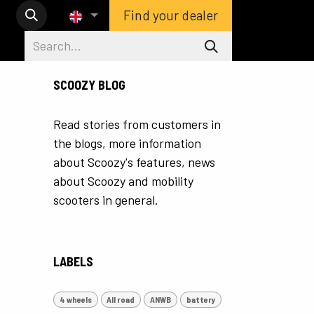
Find your dealer
SCOOZY BLOG
Read stories from customers in
the blogs, more information
about Scoozy's features, news
about Scoozy and mobility
scooters in general.
LABELS
4 wheels
All road
ANWB
battery