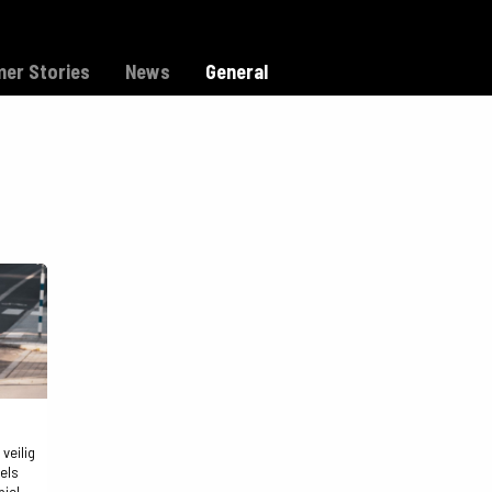
Model C
Dealers
Support
er Stories
News
General
veilig
gels