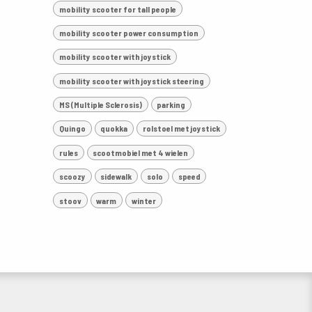
mobility scooter for tall people
mobility scooter power consumption
mobility scooter with joystick
mobility scooter with joystick steering
MS (Multiple Sclerosis)
parking
Quingo
quokka
rolstoel met joystick
rules
scootmobiel met 4 wielen
scoozy
sidewalk
solo
speed
stoov
warm
winter