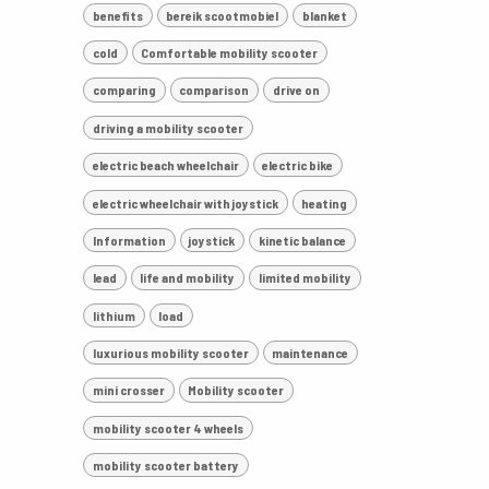
benefits
bereik scootmobiel
blanket
cold
Comfortable mobility scooter
comparing
comparison
drive on
driving a mobility scooter
electric beach wheelchair
electric bike
electric wheelchair with joystick
heating
Information
joystick
kinetic balance
lead
life and mobility
limited mobility
lithium
load
luxurious mobility scooter
maintenance
mini crosser
Mobility scooter
mobility scooter 4 wheels
mobility scooter battery