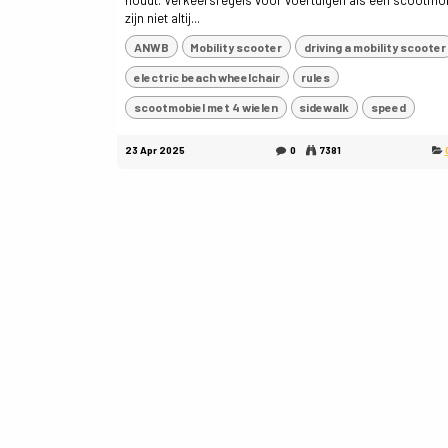
houdt. Verkeersregels voor voertuigen als een scootmo
zijn niet altij...
ANWB
Mobility scooter
driving a mobility scooter
electric beach wheelchair
rules
scootmobiel met 4 wielen
sidewalk
speed
23 Apr 2025
0
7381