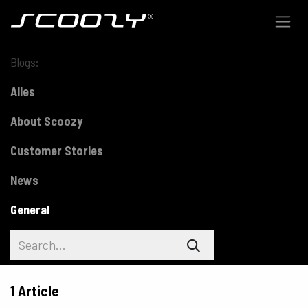
Skip to Content
Blogs:
Alles
About Scoozy
Customer Stories
News
General
1 Article