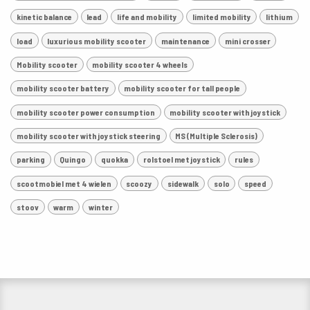
kinetic balance
lead
life and mobility
limited mobility
lithium
load
luxurious mobility scooter
maintenance
mini crosser
Mobility scooter
mobility scooter 4 wheels
mobility scooter battery
mobility scooter for tall people
mobility scooter power consumption
mobility scooter with joystick
mobility scooter with joystick steering
MS (Multiple Sclerosis)
parking
Quingo
quokka
rolstoel met joystick
rules
scootmobiel met 4 wielen
scoozy
sidewalk
solo
speed
stoov
warm
winter