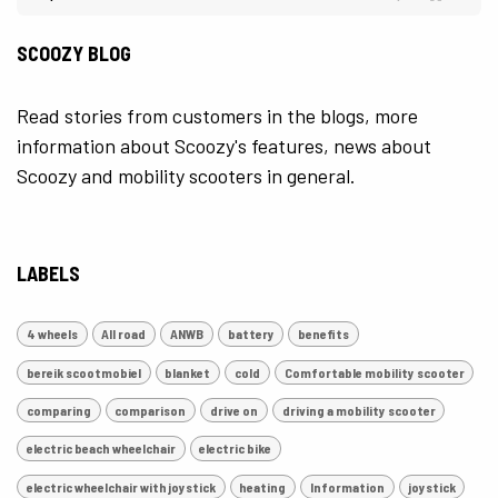
SCOOZY BLOG
Read stories from customers in the blogs, more
information about Scoozy's features, news about
Scoozy and mobility scooters in general.
LABELS
4 wheels
All road
ANWB
battery
benefits
bereik scootmobiel
blanket
cold
Comfortable mobility scooter
comparing
comparison
drive on
driving a mobility scooter
electric beach wheelchair
electric bike
electric wheelchair with joystick
heating
Information
joystick