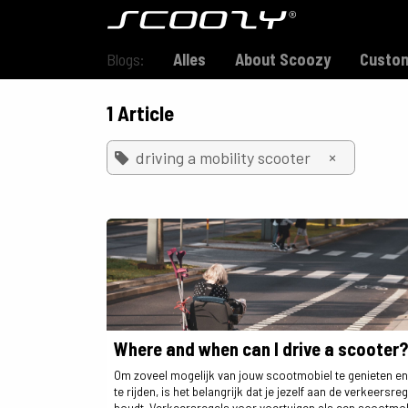
Skip to Content
Model S800
Blogs:
Alles
About Scoozy
Custom
1 Article
×
driving a mobility scooter
Where and when can I drive a scooter?
Om zoveel mogelijk van jouw scootmobiel te genieten en 
te rijden, is het belangrijk dat je jezelf aan de verkeersre