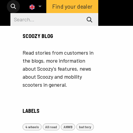
Find your dealer
SCOOZY BLOG
Read stories from customers in
the blogs, more information
about Scoozy's features, news
about Scoozy and mobility
scooters in general.
LABELS
4 wheels
All road
ANWB
battery