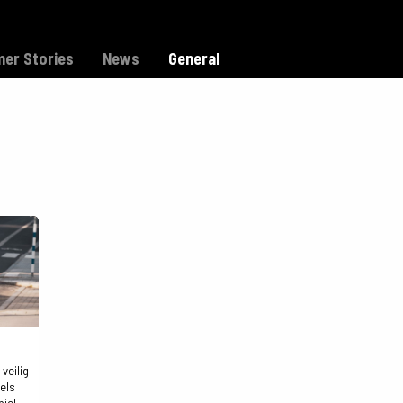
Model C
Dealers
Support
er Stories
News
General
veilig
gels