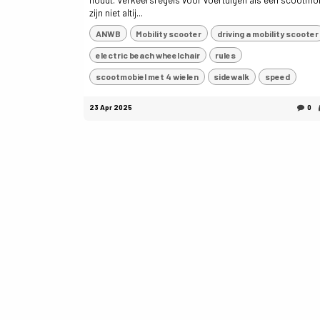
houdt. Verkeersregels voor voertuigen als een scootmo
zijn niet altij...
ANWB
Mobility scooter
driving a mobility scooter
electric beach wheelchair
rules
scootmobiel met 4 wielen
sidewalk
speed
23 Apr 2025
0