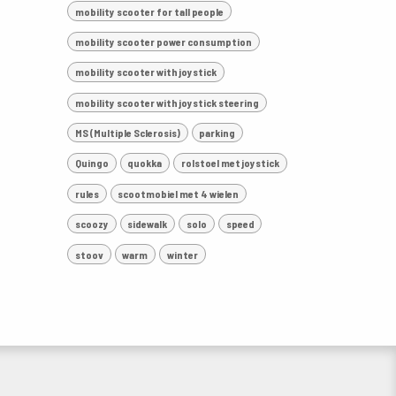
mobility scooter for tall people
mobility scooter power consumption
mobility scooter with joystick
mobility scooter with joystick steering
MS (Multiple Sclerosis)
parking
Quingo
quokka
rolstoel met joystick
rules
scootmobiel met 4 wielen
scoozy
sidewalk
solo
speed
stoov
warm
winter