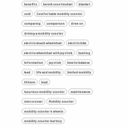
benefits
bereik scootmobiel
blanket
cold
Comfortable mobility scooter
comparing
comparison
drive on
driving a mobility scooter
electric beach wheelchair
electric bike
electric wheelchair with joystick
heating
Information
joystick
kinetic balance
lead
life and mobility
limited mobility
lithium
load
luxurious mobility scooter
maintenance
mini crosser
Mobility scooter
mobility scooter 4 wheels
mobility scooter battery