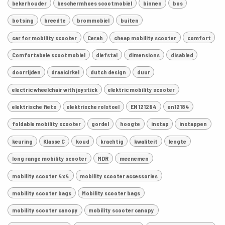
bekerhouder
beschermhoes scootmobiel
binnen
bos
botsing
breedte
brommobiel
buiten
car for mobility scooter
Cerah
cheap mobility scooter
comfort
Comfortabele scootmobiel
diefstal
dimensions
disabled
doorrijden
draaicirkel
dutch design
duur
electric wheelchair with joystick
elektric mobility scooter
elektrische fiets
elektrische rolstoel
EN 121284
en12184
foldable mobility scooter
gordel
hoogte
instap
instappen
keuring
Klasse C
koud
krachtig
kwaliteit
lengte
long range mobility scooter
MDR
meenemen
mobility scooter 4x4
mobility scooter accessories
mobility scooter bags
Mobility scooter bags
mobility scooter canopy
mobility scooter canopy