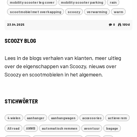
mobility scooter leg cover
mobility scooter parking
rain
scootmobiel met overkapping
scoozy
verwarming
warm
23.04.2025
0
10541
SCOOZY BLOG
Lees in de blogs verhalen van klanten, meer uitleg
over de eigenschappen van Scoozy, nieuws over
Scoozy en scootmobielen in het algemeen.
STICHWÖRTER
4 wielen
aanhanger
aanhangwagen
accessories
actieve rem
All road
ANWB
automatisch remmen
avontuur
bagage