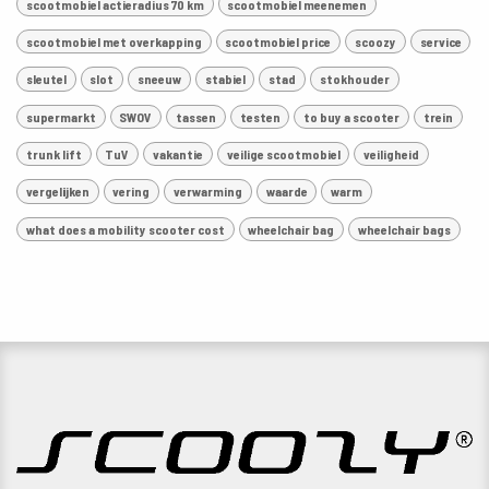
scootmobiel actieradius 70 km
scootmobiel meenemen
scootmobiel met overkapping
scootmobiel price
scoozy
service
sleutel
slot
sneeuw
stabiel
stad
stokhouder
supermarkt
SWOV
tassen
testen
to buy a scooter
trein
trunk lift
TuV
vakantie
veilige scootmobiel
veiligheid
vergelijken
vering
verwarming
waarde
warm
what does a mobility scooter cost
wheelchair bag
wheelchair bags