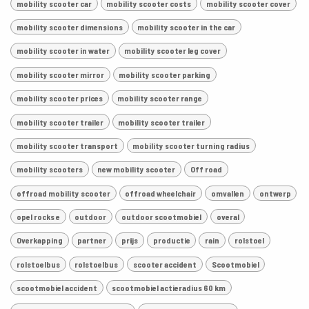
mobility scooter car
mobility scooter costs
mobility scooter cover
mobility scooter dimensions
mobility scooter in the car
mobility scooter in water
mobility scooter leg cover
mobility scooter mirror
mobility scooter parking
mobility scooter prices
mobility scooter range
mobility scooter trailer
mobility scooter trailer
mobility scooter transport
mobility scooter turning radius
mobility scooters
new mobility scooter
Off road
offroad mobility scooter
offroad wheelchair
omvallen
ontwerp
opel rocks e
outdoor
outdoor scootmobiel
overal
Overkapping
partner
prijs
productie
rain
rolstoel
rolstoelbus
rolstoelbus
scooter accident
Scootmobiel
scootmobiel accident
scootmobiel actieradius 60 km