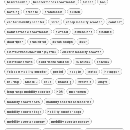
bekerhouder
beschermhoes scootmobiel
binnen
bos
botsing
breedte
brommobiel
buiten
car for mobility scooter
Cerah
cheap mobility scooter
comfort
Comfortabele scootmobiel
diefstal
dimensions
disabled
doorrijden
draaicirkel
dutch design
duur
electric wheelchair with joystick
elektric mobility scooter
elektrische fiets
elektrische rolstoel
EN 121284
en12184
foldable mobility scooter
gordel
hoogte
instap
instappen
keuring
Klasse C
koud
krachtig
kwaliteit
lengte
long range mobility scooter
MDR
meenemen
mobility scooter 4x4
mobility scooter accessories
mobility scooter bags
Mobility scooter bags
mobility scooter canopy
mobility scooter canopy