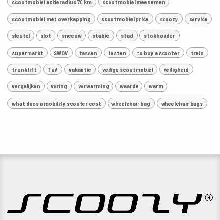
scootmobiel actieradius 70 km
scootmobiel meenemen
scootmobiel met overkapping
scootmobiel price
scoozy
service
sleutel
slot
sneeuw
stabiel
stad
stokhouder
supermarkt
SWOV
tassen
testen
to buy a scooter
trein
trunk lift
TuV
vakantie
veilige scootmobiel
veiligheid
vergelijken
vering
verwarming
waarde
warm
what does a mobility scooter cost
wheelchair bag
wheelchair bags