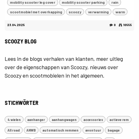
mobility scooter leg cover
mobility scooter parking
rain
scootmobiel met overkapping
scoozy
verwarming
warm
23.04.2025
0
10555
SCOOZY BLOG
Lees in de blogs verhalen van klanten, meer uitleg
over de eigenschappen van Scoozy, nieuws over
Scoozy en scootmobielen in het algemeen.
STICHWÖRTER
4 wielen
aanhanger
aanhangwagen
accessories
actieve rem
All road
ANWB
automatisch remmen
avontuur
bagage