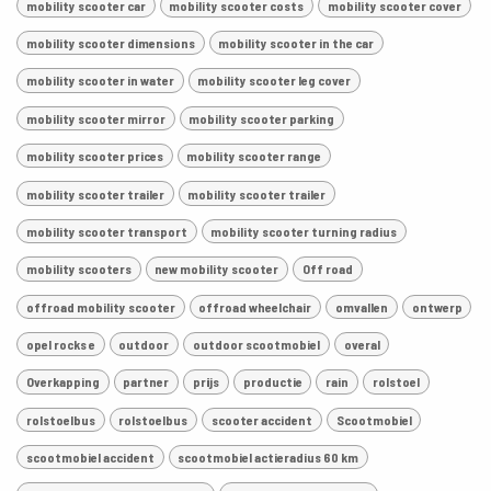
mobility scooter car
mobility scooter costs
mobility scooter cover
mobility scooter dimensions
mobility scooter in the car
mobility scooter in water
mobility scooter leg cover
mobility scooter mirror
mobility scooter parking
mobility scooter prices
mobility scooter range
mobility scooter trailer
mobility scooter trailer
mobility scooter transport
mobility scooter turning radius
mobility scooters
new mobility scooter
Off road
offroad mobility scooter
offroad wheelchair
omvallen
ontwerp
opel rocks e
outdoor
outdoor scootmobiel
overal
Overkapping
partner
prijs
productie
rain
rolstoel
rolstoelbus
rolstoelbus
scooter accident
Scootmobiel
scootmobiel accident
scootmobiel actieradius 60 km