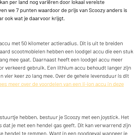
kan per land nog variëren door lokaal vereiste
ven we 7 punten waardoor de prijs van Scoozy anders is
 ook wat je daarvoor krijgt.
ccu met 50 kilometer actieradius. Dit is uit te breiden
daard scootmobielen hebben een loodgel accu die een stuk
lang mee gaat. Daarnaast heeft een loodgel accu meer
or verkeerd gebruik. Een lithium accu behoudt langer zijn
 vier keer zo lang mee. Over de gehele levensduur is dit
ees meer over de voordelen van een li-ion accu in deze
tuurtje hebben, bestuur je Scoozy met een joystick. Het
s dat je met een hendel gas geeft. Dit kan verwarrend zijn
jke hendel te remmen. Want in een noodgeval wanneer je