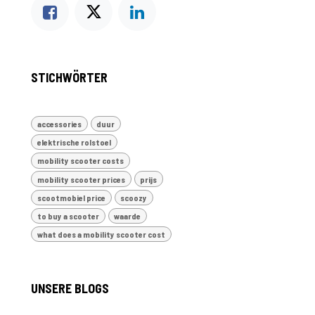
STICHWÖRTER
accessories
duur
elektrische rolstoel
mobility scooter costs
mobility scooter prices
prijs
scootmobiel price
scoozy
to buy a scooter
waarde
what does a mobility scooter cost
UNSERE BLOGS