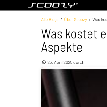
Zum Inhalt springen
Modell S800
Alle Blogs
Über Scoozy
Was kos
Was kostet 
Aspekte
23. April 2025
durch