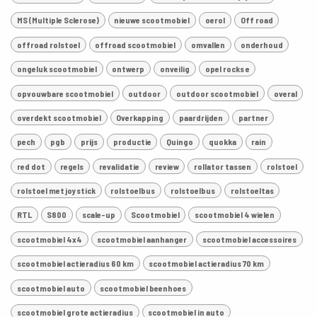
MS (Multiple Sclerose)
nieuwe scootmobiel
oerol
Off road
offroad rolstoel
offroad scootmobiel
omvallen
onderhoud
ongeluk scootmobiel
ontwerp
onveilig
opel rocks e
opvouwbare scootmobiel
outdoor
outdoor scootmobiel
overal
overdekt scootmobiel
Overkapping
paardrijden
partner
pech
pgb
prijs
productie
Quingo
quokka
rain
red dot
regels
revalidatie
review
rollator tassen
rolstoel
rolstoel met joystick
rolstoelbus
rolstoelbus
rolstoeltas
RTL
S800
scale-up
Scootmobiel
scootmobiel 4 wielen
scootmobiel 4x4
scootmobiel aanhanger
scootmobiel accessoires
scootmobiel actieradius 60 km
scootmobiel actieradius 70 km
scootmobiel auto
scootmobiel beenhoes
scootmobiel grote actieradius
scootmobiel in auto