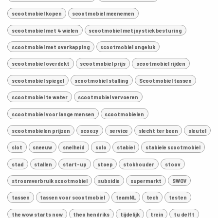
scootmobiel kopen
scootmobiel meenemen
scootmobiel met 4 wielen
scootmobiel met joystick besturing
scootmobiel met overkapping
scootmobiel ongeluk
scootmobiel overdekt
scootmobiel prijs
scootmobiel rijden
scootmobiel spiegel
scootmobiel stalling
Scootmobiel tassen
scootmobiel te water
scootmobiel vervoeren
scootmobiel voor lange mensen
scootmobielen
scootmobielen prijzen
scoozy
service
slecht ter been
sleutel
slot
sneeuw
snelheid
solo
stabiel
stabiele scootmobiel
stad
stallen
start-up
stoep
stokhouder
stoov
stroomverbruik scootmobiel
subsidie
supermarkt
SWOV
tassen
tassen voor scootmobiel
teamNL
tech
testen
the wow starts now
theo hendriks
tijdelijk
trein
tu delft