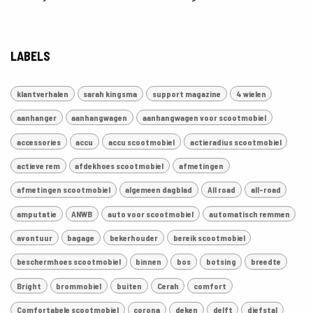
LABELS
klantverhalen
sarah kingsma
support magazine
4 wielen
aanhanger
aanhangwagen
aanhangwagen voor scootmobiel
accessories
accu
accu scootmobiel
actieradius scootmobiel
actieve rem
afdekhoes scootmobiel
afmetingen
afmetingen scootmobiel
algemeen dagblad
All road
all-road
amputatie
ANWB
auto voor scootmobiel
automatisch remmen
avontuur
bagage
bekerhouder
bereik scootmobiel
beschermhoes scootmobiel
binnen
bos
botsing
breedte
Bright
brommobiel
buiten
Cerah
comfort
Comfortabele scootmobiel
corona
deken
delft
diefstal