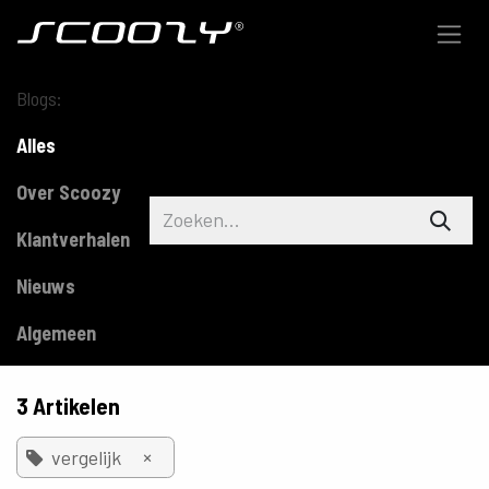
Overslaan naar inhoud
Blogs:
Alles
Over Scoozy
Klantverhalen
Nieuws
Algemeen
3 Artikelen
×
vergelijk