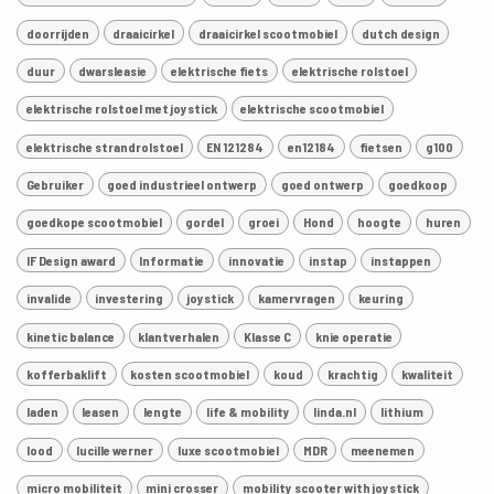
doorrijden
draaicirkel
draaicirkel scootmobiel
dutch design
duur
dwarsleasie
elektrische fiets
elektrische rolstoel
elektrische rolstoel met joystick
elektrische scootmobiel
elektrische strandrolstoel
EN 121284
en12184
fietsen
g100
Gebruiker
goed industrieel ontwerp
goed ontwerp
goedkoop
goedkope scootmobiel
gordel
groei
Hond
hoogte
huren
IF Design award
Informatie
innovatie
instap
instappen
invalide
investering
joystick
kamervragen
keuring
kinetic balance
klantverhalen
Klasse C
knie operatie
kofferbaklift
kosten scootmobiel
koud
krachtig
kwaliteit
laden
leasen
lengte
life & mobility
linda.nl
lithium
lood
lucille werner
luxe scootmobiel
MDR
meenemen
micro mobiliteit
mini crosser
mobility scooter with joystick