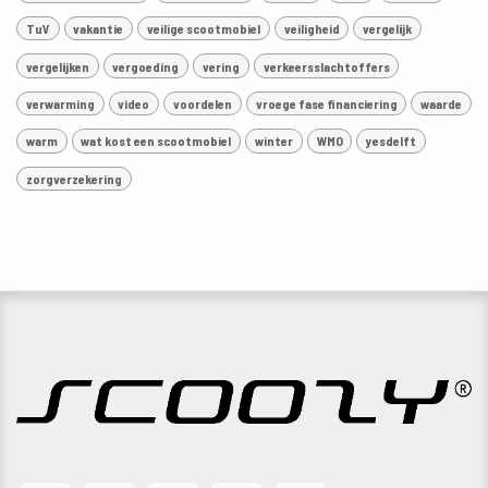
TuV
vakantie
veilige scootmobiel
veiligheid
vergelijk
vergelijken
vergoeding
vering
verkeersslachtoffers
verwarming
video
voordelen
vroege fase financiering
waarde
warm
wat kost een scootmobiel
winter
WMO
yesdelft
zorgverzekering