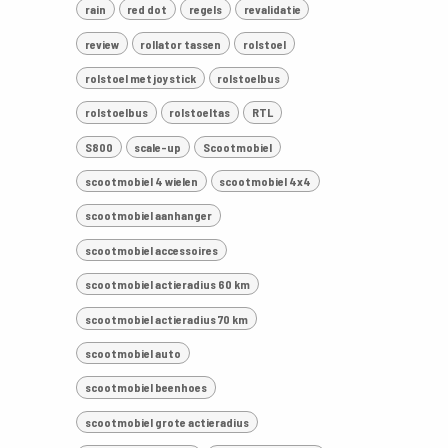
rain
red dot
regels
revalidatie
review
rollator tassen
rolstoel
rolstoel met joystick
rolstoelbus
rolstoelbus
rolstoeltas
RTL
S800
scale-up
Scootmobiel
scootmobiel 4 wielen
scootmobiel 4x4
scootmobiel aanhanger
scootmobiel accessoires
scootmobiel actieradius 60 km
scootmobiel actieradius 70 km
scootmobiel auto
scootmobiel beenhoes
scootmobiel grote actieradius