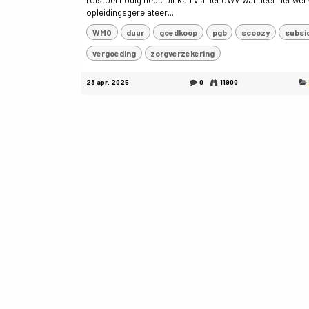
rolstoel nodig hebt. Dit kan via het UWV wanneer het wer
opleidingsgerelateer...
WMO
duur
goedkoop
pgb
scoozy
subsi
vergoeding
zorgverzekering
23 apr. 2025
0
11900