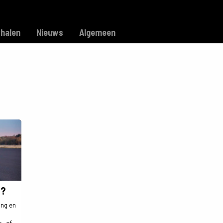
Model C
Verkooppunten
Support
rhalen
Nieuws
Algemeen
n?
ing en