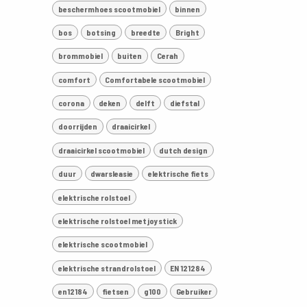
beschermhoes scootmobiel
binnen
bos
botsing
breedte
Bright
brommobiel
buiten
Cerah
comfort
Comfortabele scootmobiel
corona
deken
delft
diefstal
doorrijden
draaicirkel
draaicirkel scootmobiel
dutch design
duur
dwarsleasie
elektrische fiets
elektrische rolstoel
elektrische rolstoel met joystick
elektrische scootmobiel
elektrische strandrolstoel
EN 121284
en12184
fietsen
g100
Gebruiker