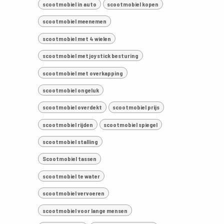
scootmobiel in auto
scootmobiel kopen
scootmobiel meenemen
scootmobiel met 4 wielen
scootmobiel met joystick besturing
scootmobiel met overkapping
scootmobiel ongeluk
scootmobiel overdekt
scootmobiel prijs
scootmobiel rijden
scootmobiel spiegel
scootmobiel stalling
Scootmobiel tassen
scootmobiel te water
scootmobiel vervoeren
scootmobiel voor lange mensen