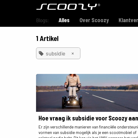
Overslaan naar inhoud
Model S800
Blogs:
Alles
Over Scoozy
Klantve
1 Artikel
×
subsidie
Hoe vraag ik subsidie voor Scoozy aa
Er zijn verschillende manieren van financiële ondersteun
vormen van subsidie mogelijk als je een scootmobiel of