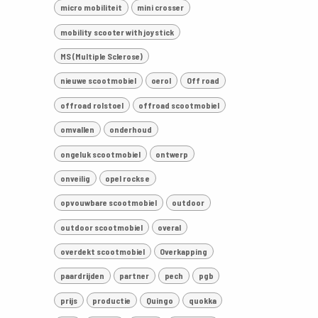
micro mobiliteit
mini crosser
mobility scooter with joystick
MS (Multiple Sclerose)
nieuwe scootmobiel
oerol
Off road
offroad rolstoel
offroad scootmobiel
omvallen
onderhoud
ongeluk scootmobiel
ontwerp
onveilig
opel rocks e
opvouwbare scootmobiel
outdoor
outdoor scootmobiel
overal
overdekt scootmobiel
Overkapping
paardrijden
partner
pech
pgb
prijs
productie
Quingo
quokka