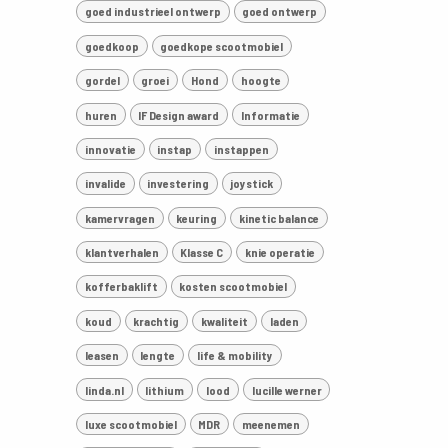
goed industrieel ontwerp
goed ontwerp
goedkoop
goedkope scootmobiel
gordel
groei
Hond
hoogte
huren
IF Design award
Informatie
innovatie
instap
instappen
invalide
investering
joystick
kamervragen
keuring
kinetic balance
klantverhalen
Klasse C
knie operatie
kofferbaklift
kosten scootmobiel
koud
krachtig
kwaliteit
laden
leasen
lengte
life & mobility
linda.nl
lithium
lood
lucille werner
luxe scootmobiel
MDR
meenemen