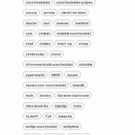
scootmobielen
scootmobielen prijzen
scoozy
service
slecht ter been
sleutel
slot
sneeuw
snelheid
solo
stabiel
stabiele scootmobiel
stad
stallen
start-up
stoep
stokhouder
stoov
stroomverbruik scootmobiel
subsidie
supermarkt
SWOV
tassen
tassen voor scootmobiel
teamNL
tech
testen
the wow starts now
theo hendriks
tijdelijk
trein
tu delft
TuV
vakantie
veilige scootmobiel
veiligheid