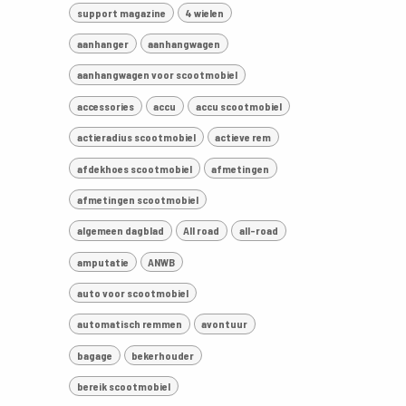
support magazine
4 wielen
aanhanger
aanhangwagen
aanhangwagen voor scootmobiel
accessories
accu
accu scootmobiel
actieradius scootmobiel
actieve rem
afdekhoes scootmobiel
afmetingen
afmetingen scootmobiel
algemeen dagblad
All road
all-road
amputatie
ANWB
auto voor scootmobiel
automatisch remmen
avontuur
bagage
bekerhouder
bereik scootmobiel