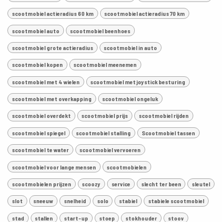
scootmobiel actieradius 60 km
scootmobiel actieradius 70 km
scootmobiel auto
scootmobiel beenhoes
scootmobiel grote actieradius
scootmobiel in auto
scootmobiel kopen
scootmobiel meenemen
scootmobiel met 4 wielen
scootmobiel met joystick besturing
scootmobiel met overkapping
scootmobiel ongeluk
scootmobiel overdekt
scootmobiel prijs
scootmobiel rijden
scootmobiel spiegel
scootmobiel stalling
Scootmobiel tassen
scootmobiel te water
scootmobiel vervoeren
scootmobiel voor lange mensen
scootmobielen
scootmobielen prijzen
scoozy
service
slecht ter been
sleutel
slot
sneeuw
snelheid
solo
stabiel
stabiele scootmobiel
stad
stallen
start-up
stoep
stokhouder
stoov