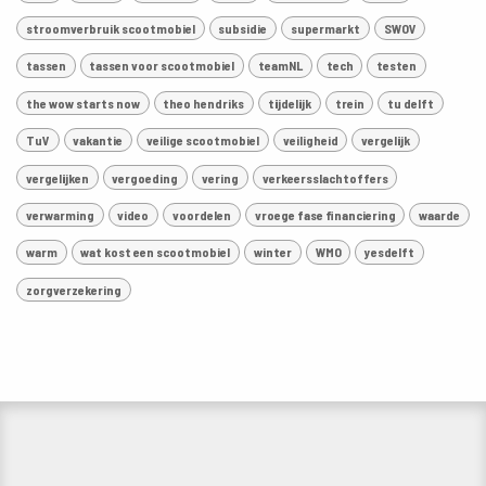
stroomverbruik scootmobiel
subsidie
supermarkt
SWOV
tassen
tassen voor scootmobiel
teamNL
tech
testen
the wow starts now
theo hendriks
tijdelijk
trein
tu delft
TuV
vakantie
veilige scootmobiel
veiligheid
vergelijk
vergelijken
vergoeding
vering
verkeersslachtoffers
verwarming
video
voordelen
vroege fase financiering
waarde
warm
wat kost een scootmobiel
winter
WMO
yesdelft
zorgverzekering