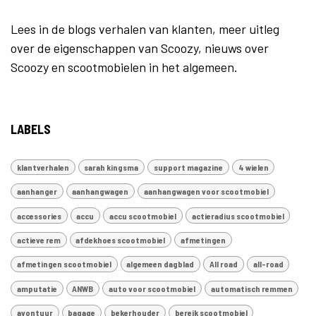
Lees in de blogs verhalen van klanten, meer uitleg
over de eigenschappen van Scoozy, nieuws over
Scoozy en scootmobielen in het algemeen.
LABELS
klantverhalen
sarah kingsma
support magazine
4 wielen
aanhanger
aanhangwagen
aanhangwagen voor scootmobiel
accessories
accu
accu scootmobiel
actieradius scootmobiel
actieve rem
afdekhoes scootmobiel
afmetingen
afmetingen scootmobiel
algemeen dagblad
All road
all-road
amputatie
ANWB
auto voor scootmobiel
automatisch remmen
avontuur
bagage
bekerhouder
bereik scootmobiel