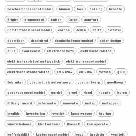
beschermhoes scootmobiel
binnen
bos
botsing
breedte
Bright
brommobiel
buiten
Cerah
comfort
Comfortabele scootmobiel
corona
deken
delft
diefstal
doorrijden
draaicirkel
draaicirkel scootmobiel
dutch design
duur
dwarsleasie
elektrische fiets
elektrische rolstoel
elektrische rolstoel met joystick
elektrische scootmobiel
elektrische strandrolstoel
EN 121284
en12184
fietsen
g100
Gebruiker
goed industrieel ontwerp
goed ontwerp
goedkoop
goedkope scootmobiel
gordel
groei
Hond
hoogte
huren
IF Design award
Informatie
innovatie
instap
instappen
invalide
investering
joystick
kamervragen
keuring
kinetic balance
klantverhalen
Klasse C
knie operatie
kofferbaklift
kosten scootmobiel
koud
krachtig
kwaliteit