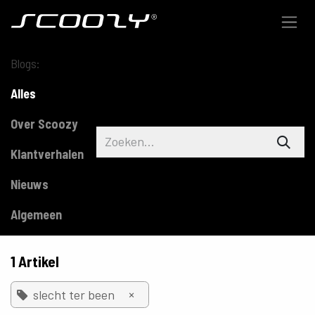
Overslaan naar inhoud
Blogs:
Alles
Over Scoozy
Klantverhalen
Nieuws
Algemeen
1 Artikel
×
slecht ter been