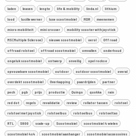
laden
leasen
lengte
life & mobility
linda.nl
lithium
lood
lucille werner
luxe scootmobiel
MDR
meenemen
micro mobiliteit
mini crosser
mobility scooter with joystick
MS (Multiple Sclerose)
nieuwe scootmobiel
oerol
Off road
offroad rolstoel
offroad scootmobiel
omvallen
onderhoud
ongeluk scootmobiel
ontwerp
onveilig
opel rocks e
opvouwbare scootmobiel
outdoor
outdoor scootmobiel
overal
overdekt scootmobiel
Overkapping
paardrijden
partner
pech
pgb
prijs
productie
Quingo
quokka
rain
red dot
regels
revalidatie
review
rollator tassen
rolstoel
rolstoel met joystick
rolstoelbus
rolstoelbus
rolstoeltas
RTL
S800
scale-up
Scootmobiel
scootmobiel 4 wielen
scootmobiel 4x4
scootmobiel aanhanger
scootmobiel accessoires