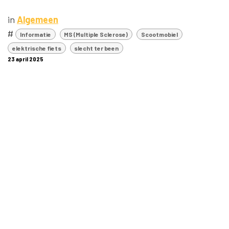
in
Algemeen
#
Informatie
MS (Multiple Sclerose)
Scootmobiel
elektrische fiets
slecht ter been
23 april 2025
DEEL DEZE POST
LABELS
Informatie
MS (Multiple Sclerose)
Scootmobiel
elektrische fiets