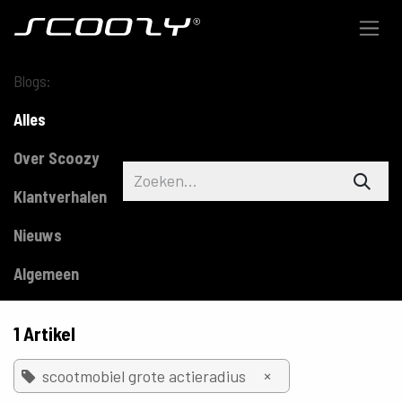
Overslaan naar inhoud
Blogs:
Alles
Over Scoozy
Klantverhalen
Nieuws
Algemeen
1 Artikel
×
scootmobiel grote actieradius