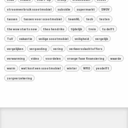
stroomverbruik scootmobiel
subsidie
supermarkt
SWOV
tassen
tassen voor scootmobiel
teamNL
tech
testen
the wow starts now
theo hendriks
tijdelijk
trein
tu delft
TuV
vakantie
veilige scootmobiel
veiligheid
vergelijk
vergelijken
vergoeding
vering
verkeersslachtoffers
verwarming
video
voordelen
vroege fase financiering
waarde
warm
wat kost een scootmobiel
winter
WMO
yesdelft
zorgverzekering