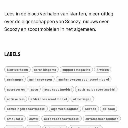
Lees in de blogs verhalen van klanten, meer uitleg
over de eigenschappen van Scoozy, nieuws over
Scoozy en scootmobielen in het algemeen.
LABELS
klantverhalen
sarah kingsma
support magazine
4 wielen
aanhanger
aanhangwagen
aanhangwagen voor scootmobiel
accessories
accu
accu scootmobiel
actieradius scootmobiel
actieve rem
afdekhoes scootmobiel
afmetingen
afmetingen scootmobiel
algemeen dagblad
All road
all-road
amputatie
ANWB
auto voor scootmobiel
automatisch remmen