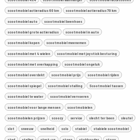
scootmobiel actieradius 60 km
scootmobiel actieradius 70 km
scootmobiel auto
scootmobiel beenhoes
scootmobiel grote actieradius
scootmobiel in auto
scootmobiel kopen
scootmobiel meenemen
scootmobiel met 4 wielen
scootmobiel met joystick besturing
scootmobiel met overkapping
scootmobiel ongeluk
scootmobiel overdekt
scootmobiel prijs
scootmobiel rijden
scootmobiel spiegel
scootmobiel stalling
Scootmobiel tassen
scootmobiel te water
scootmobiel vervoeren
scootmobiel voor lange mensen
scootmobielen
scootmobielen prijzen
scoozy
service
slecht ter been
sleutel
slot
sneeuw
snelheid
solo
stabiel
stabiele scootmobiel
stad
stallen
start-up
stoep
stokhouder
stoov