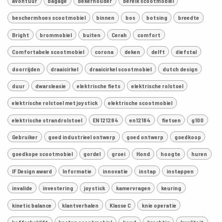
avontuur
bagage
bekerhouder
bereik scootmobiel
beschermhoes scootmobiel
binnen
bos
botsing
breedte
Bright
brommobiel
buiten
Cerah
comfort
Comfortabele scootmobiel
corona
deken
delft
diefstal
doorrijden
draaicirkel
draaicirkel scootmobiel
dutch design
duur
dwarsleasie
elektrische fiets
elektrische rolstoel
elektrische rolstoel met joystick
elektrische scootmobiel
elektrische strandrolstoel
EN 121284
en12184
fietsen
g100
Gebruiker
goed industrieel ontwerp
goed ontwerp
goedkoop
goedkope scootmobiel
gordel
groei
Hond
hoogte
huren
IF Design award
Informatie
innovatie
instap
instappen
invalide
investering
joystick
kamervragen
keuring
kinetic balance
klantverhalen
Klasse C
knie operatie
kofferbaklift
kosten scootmobiel
koud
krachtig
kwaliteit