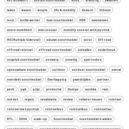
laden
leasen
lengte
life & mobility
linda.nl
lithium
lood
lucille werner
luxe scootmobiel
MDR
meenemen
micro mobiliteit
mini crosser
mobility scooter with joystick
MS (Multiple Sclerose)
nieuwe scootmobiel
oerol
Off road
offroad rolstoel
offroad scootmobiel
omvallen
onderhoud
ongeluk scootmobiel
ontwerp
onveilig
opel rocks e
opvouwbare scootmobiel
outdoor
outdoor scootmobiel
overal
overdekt scootmobiel
Overkapping
paardrijden
partner
pech
pgb
prijs
productie
Quingo
quokka
rain
red dot
regels
revalidatie
review
rollator tassen
rolstoel
rolstoel met joystick
rolstoelbus
rolstoelbus
rolstoeltas
RTL
S800
scale-up
Scootmobiel
scootmobiel 4 wielen
scootmobiel 4x4
scootmobiel aanhanger
scootmobiel accessoires