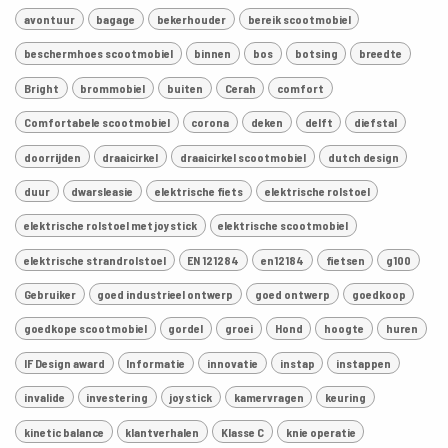
avontuur
bagage
bekerhouder
bereik scootmobiel
beschermhoes scootmobiel
binnen
bos
botsing
breedte
Bright
brommobiel
buiten
Cerah
comfort
Comfortabele scootmobiel
corona
deken
delft
diefstal
doorrijden
draaicirkel
draaicirkel scootmobiel
dutch design
duur
dwarsleasie
elektrische fiets
elektrische rolstoel
elektrische rolstoel met joystick
elektrische scootmobiel
elektrische strandrolstoel
EN 121284
en12184
fietsen
g100
Gebruiker
goed industrieel ontwerp
goed ontwerp
goedkoop
goedkope scootmobiel
gordel
groei
Hond
hoogte
huren
IF Design award
Informatie
innovatie
instap
instappen
invalide
investering
joystick
kamervragen
keuring
kinetic balance
klantverhalen
Klasse C
knie operatie