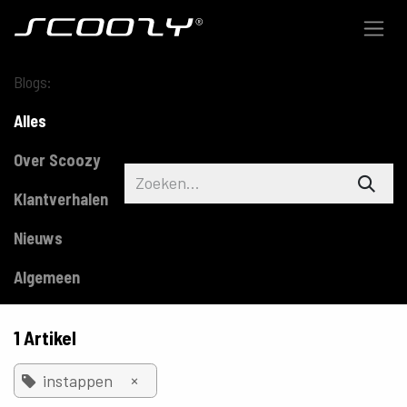
Overslaan naar inhoud
Blogs:
Alles
Over Scoozy
Klantverhalen
Nieuws
Algemeen
1 Artikel
×
instappen