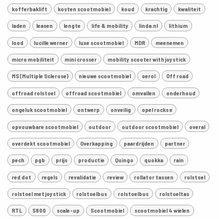
kofferbaklift
kosten scootmobiel
koud
krachtig
kwaliteit
laden
leasen
lengte
life & mobility
linda.nl
lithium
lood
lucille werner
luxe scootmobiel
MDR
meenemen
micro mobiliteit
mini crosser
mobility scooter with joystick
MS (Multiple Sclerose)
nieuwe scootmobiel
oerol
Off road
offroad rolstoel
offroad scootmobiel
omvallen
onderhoud
ongeluk scootmobiel
ontwerp
onveilig
opel rocks e
opvouwbare scootmobiel
outdoor
outdoor scootmobiel
overal
overdekt scootmobiel
Overkapping
paardrijden
partner
pech
pgb
prijs
productie
Quingo
quokka
rain
red dot
regels
revalidatie
review
rollator tassen
rolstoel
rolstoel met joystick
rolstoelbus
rolstoelbus
rolstoeltas
RTL
S800
scale-up
Scootmobiel
scootmobiel 4 wielen