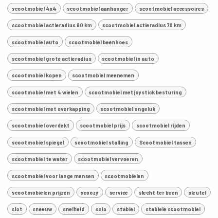
scootmobiel 4x4
scootmobiel aanhanger
scootmobiel accessoires
scootmobiel actieradius 60 km
scootmobiel actieradius 70 km
scootmobiel auto
scootmobiel beenhoes
scootmobiel grote actieradius
scootmobiel in auto
scootmobiel kopen
scootmobiel meenemen
scootmobiel met 4 wielen
scootmobiel met joystick besturing
scootmobiel met overkapping
scootmobiel ongeluk
scootmobiel overdekt
scootmobiel prijs
scootmobiel rijden
scootmobiel spiegel
scootmobiel stalling
Scootmobiel tassen
scootmobiel te water
scootmobiel vervoeren
scootmobiel voor lange mensen
scootmobielen
scootmobielen prijzen
scoozy
service
slecht ter been
sleutel
slot
sneeuw
snelheid
solo
stabiel
stabiele scootmobiel