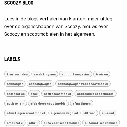
SCOOZY BLOG
Lees in de blogs verhalen van klanten, meer uitleg
over de eigenschappen van Scoozy, nieuws over
Scoozy en scootmobielen in het algemeen.
LABELS
klantverhalen
sarah kingsma
support magazine
4 wielen
aanhanger
aanhangwagen
aanhangwagen voor scootmobiel
accessories
accu
accu scootmobiel
actieradius scootmobiel
actieve rem
afdekhoes scootmobiel
afmetingen
afmetingen scootmobiel
algemeen dagblad
All road
all-road
amputatie
ANWB
auto voor scootmobiel
automatisch remmen