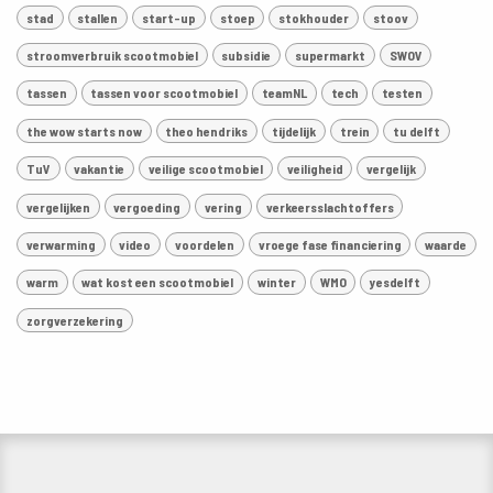
stad
stallen
start-up
stoep
stokhouder
stoov
stroomverbruik scootmobiel
subsidie
supermarkt
SWOV
tassen
tassen voor scootmobiel
teamNL
tech
testen
the wow starts now
theo hendriks
tijdelijk
trein
tu delft
TuV
vakantie
veilige scootmobiel
veiligheid
vergelijk
vergelijken
vergoeding
vering
verkeersslachtoffers
verwarming
video
voordelen
vroege fase financiering
waarde
warm
wat kost een scootmobiel
winter
WMO
yesdelft
zorgverzekering