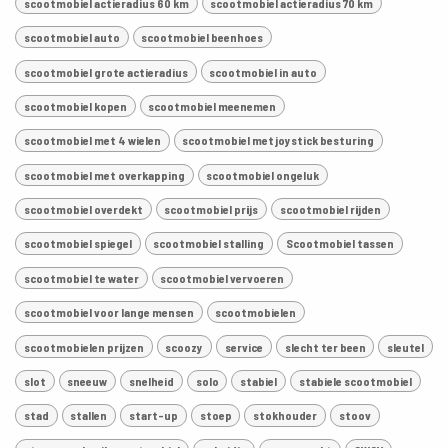
scootmobiel actieradius 60 km
scootmobiel actieradius 70 km
scootmobiel auto
scootmobiel beenhoes
scootmobiel grote actieradius
scootmobiel in auto
scootmobiel kopen
scootmobiel meenemen
scootmobiel met 4 wielen
scootmobiel met joystick besturing
scootmobiel met overkapping
scootmobiel ongeluk
scootmobiel overdekt
scootmobiel prijs
scootmobiel rijden
scootmobiel spiegel
scootmobiel stalling
Scootmobiel tassen
scootmobiel te water
scootmobiel vervoeren
scootmobiel voor lange mensen
scootmobielen
scootmobielen prijzen
scoozy
service
slecht ter been
sleutel
slot
sneeuw
snelheid
solo
stabiel
stabiele scootmobiel
stad
stallen
start-up
stoep
stokhouder
stoov