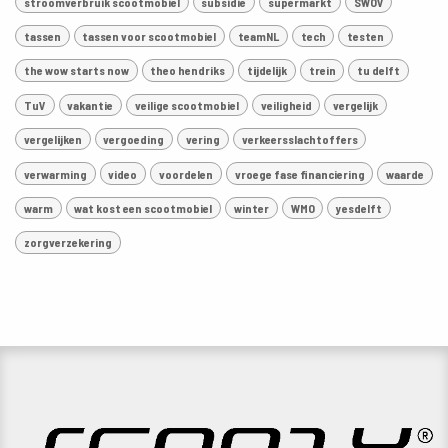
stroomverbruik scootmobiel
subsidie
supermarkt
SWOV
tassen
tassen voor scootmobiel
teamNL
tech
testen
the wow starts now
theo hendriks
tijdelijk
trein
tu delft
TuV
vakantie
veilige scootmobiel
veiligheid
vergelijk
vergelijken
vergoeding
vering
verkeersslachtoffers
verwarming
video
voordelen
vroege fase financiering
waarde
warm
wat kost een scootmobiel
winter
WMO
yesdelft
zorgverzekering