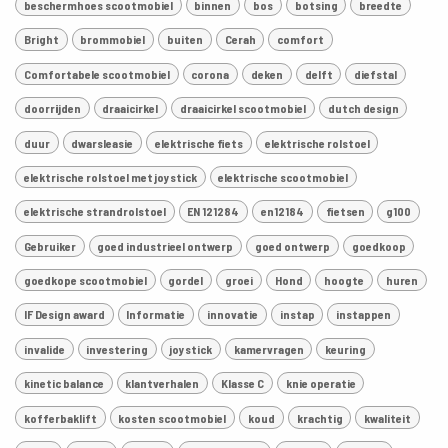
beschermhoes scootmobiel
binnen
bos
botsing
breedte
Bright
brommobiel
buiten
Cerah
comfort
Comfortabele scootmobiel
corona
deken
delft
diefstal
doorrijden
draaicirkel
draaicirkel scootmobiel
dutch design
duur
dwarsleasie
elektrische fiets
elektrische rolstoel
elektrische rolstoel met joystick
elektrische scootmobiel
elektrische strandrolstoel
EN 121284
en12184
fietsen
g100
Gebruiker
goed industrieel ontwerp
goed ontwerp
goedkoop
goedkope scootmobiel
gordel
groei
Hond
hoogte
huren
IF Design award
Informatie
innovatie
instap
instappen
invalide
investering
joystick
kamervragen
keuring
kinetic balance
klantverhalen
Klasse C
knie operatie
kofferbaklift
kosten scootmobiel
koud
krachtig
kwaliteit