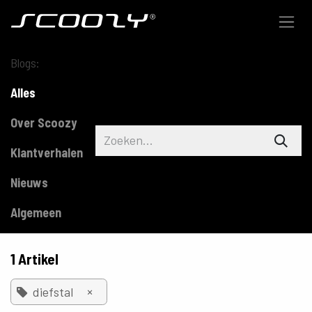
Overslaan naar inhoud
Blogs:
Alles
Over Scoozy
Klantverhalen
Nieuws
Algemeen
1 Artikel
×
diefstal