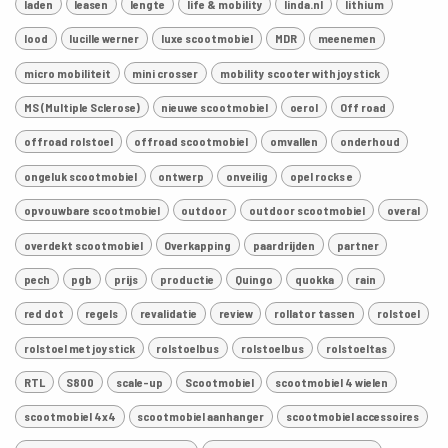
laden
leasen
lengte
life & mobility
linda.nl
lithium
lood
lucille werner
luxe scootmobiel
MDR
meenemen
micro mobiliteit
mini crosser
mobility scooter with joystick
MS (Multiple Sclerose)
nieuwe scootmobiel
oerol
Off road
offroad rolstoel
offroad scootmobiel
omvallen
onderhoud
ongeluk scootmobiel
ontwerp
onveilig
opel rocks e
opvouwbare scootmobiel
outdoor
outdoor scootmobiel
overal
overdekt scootmobiel
Overkapping
paardrijden
partner
pech
pgb
prijs
productie
Quingo
quokka
rain
red dot
regels
revalidatie
review
rollator tassen
rolstoel
rolstoel met joystick
rolstoelbus
rolstoelbus
rolstoeltas
RTL
S800
scale-up
Scootmobiel
scootmobiel 4 wielen
scootmobiel 4x4
scootmobiel aanhanger
scootmobiel accessoires