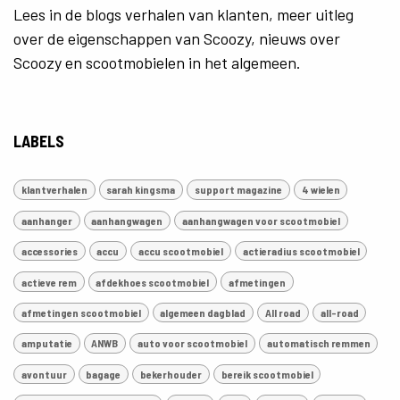
Lees in de blogs verhalen van klanten, meer uitleg
over de eigenschappen van Scoozy, nieuws over
Scoozy en scootmobielen in het algemeen.
LABELS
klantverhalen
sarah kingsma
support magazine
4 wielen
aanhanger
aanhangwagen
aanhangwagen voor scootmobiel
accessories
accu
accu scootmobiel
actieradius scootmobiel
actieve rem
afdekhoes scootmobiel
afmetingen
afmetingen scootmobiel
algemeen dagblad
All road
all-road
amputatie
ANWB
auto voor scootmobiel
automatisch remmen
avontuur
bagage
bekerhouder
bereik scootmobiel