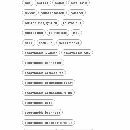
rain
red dot
regels
revalidatie
review
rollator tassen
rolstoel
rolstoel met joystick
rolstoelbus
rolstoelbus
rolstoeltas
RTL
S800
scale-up
Scootmobiel
scootmobiel 4 wielen
scootmobiel 4x4
scootmobiel aanhanger
scootmobiel accessoires
scootmobiel actieradius 60 km
scootmobiel actieradius 70 km
scootmobiel auto
scootmobiel beenhoes
scootmobiel grote actieradius