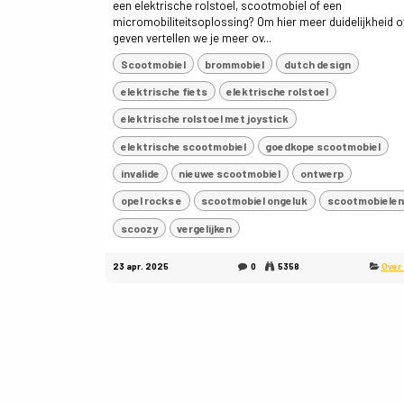
een elektrische rolstoel, scootmobiel of een
micromobiliteitsoplossing? Om hier meer duidelijkheid o
geven vertellen we je meer ov...
Scootmobiel
brommobiel
dutch design
elektrische fiets
elektrische rolstoel
elektrische rolstoel met joystick
elektrische scootmobiel
goedkope scootmobiel
invalide
nieuwe scootmobiel
ontwerp
opel rocks e
scootmobiel ongeluk
scootmobielen
scoozy
vergelijken
23 apr. 2025
0
5358
Over