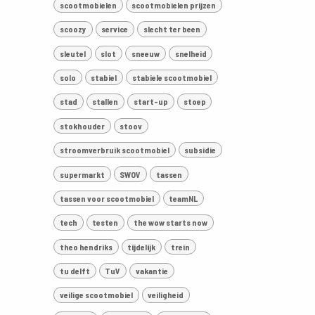
scootmobielen
scootmobielen prijzen
scoozy
service
slecht ter been
sleutel
slot
sneeuw
snelheid
solo
stabiel
stabiele scootmobiel
stad
stallen
start-up
stoep
stokhouder
stoov
stroomverbruik scootmobiel
subsidie
supermarkt
SWOV
tassen
tassen voor scootmobiel
teamNL
tech
testen
the wow starts now
theo hendriks
tijdelijk
trein
tu delft
TuV
vakantie
veilige scootmobiel
veiligheid