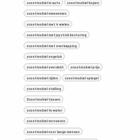
scootmobiel in auto
scootmobiel kopen
scootmobiel meenemen
scootmobiel met 4 wielen
scootmobiel met joystick besturing
scootmobiel met overkapping
scootmobiel ongeluk
scootmobiel overdekt
scootmobiel prijs
scootmobiel rijden
scootmobiel spiegel
scootmobiel stalling
Scootmobiel tassen
scootmobiel te water
scootmobiel vervoeren
scootmobiel voor lange mensen