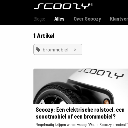
Overslaan naar inhoud
Model S800
Blogs:
Alles
Over Scoozy
Klantve
1 Artikel
×
brommobiel
Scoozy: Een elektrische rolstoel, een
scootmobiel of een brommobiel?
Regelmatig krijgen we de vraag: “Wat is Scoozy precies?” 