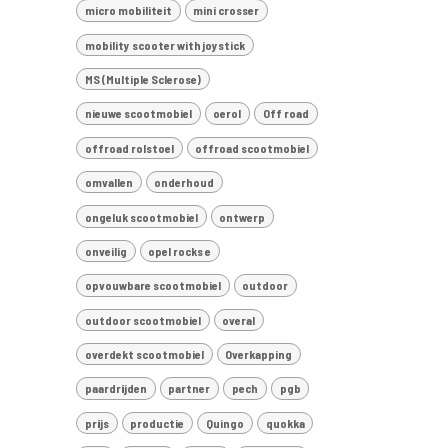
micro mobiliteit
mini crosser
mobility scooter with joystick
MS (Multiple Sclerose)
nieuwe scootmobiel
oerol
Off road
offroad rolstoel
offroad scootmobiel
omvallen
onderhoud
ongeluk scootmobiel
ontwerp
onveilig
opel rocks e
opvouwbare scootmobiel
outdoor
outdoor scootmobiel
overal
overdekt scootmobiel
Overkapping
paardrijden
partner
pech
pgb
prijs
productie
Quingo
quokka