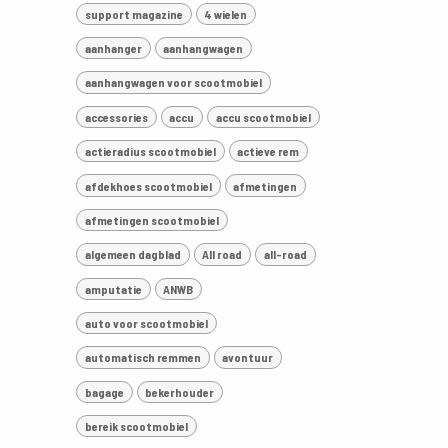
support magazine
4 wielen
aanhanger
aanhangwagen
aanhangwagen voor scootmobiel
accessories
accu
accu scootmobiel
actieradius scootmobiel
actieve rem
afdekhoes scootmobiel
afmetingen
afmetingen scootmobiel
algemeen dagblad
All road
all-road
amputatie
ANWB
auto voor scootmobiel
automatisch remmen
avontuur
bagage
bekerhouder
bereik scootmobiel