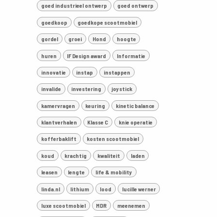
goed industrieel ontwerp
goed ontwerp
goedkoop
goedkope scootmobiel
gordel
groei
Hond
hoogte
huren
IF Design award
Informatie
innovatie
instap
instappen
invalide
investering
joystick
kamervragen
keuring
kinetic balance
klantverhalen
Klasse C
knie operatie
kofferbaklift
kosten scootmobiel
koud
krachtig
kwaliteit
laden
leasen
lengte
life & mobility
linda.nl
lithium
lood
lucille werner
luxe scootmobiel
MDR
meenemen