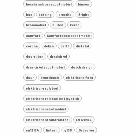
beschermhoes scootmobiel
binnen
bos
botsing
breedte
Bright
brommobiel
buiten
Cerah
comfort
Comfortabele scootmobiel
corona
deken
delft
diefstal
doorrijden
draaicirkel
draaicirkel scootmobiel
dutch design
duur
dwarsleasie
elektrische fiets
elektrische rolstoel
elektrische rolstoel met joystick
elektrische scootmobiel
elektrische strandrolstoel
EN 121284
en12184
fietsen
g100
Gebruiker