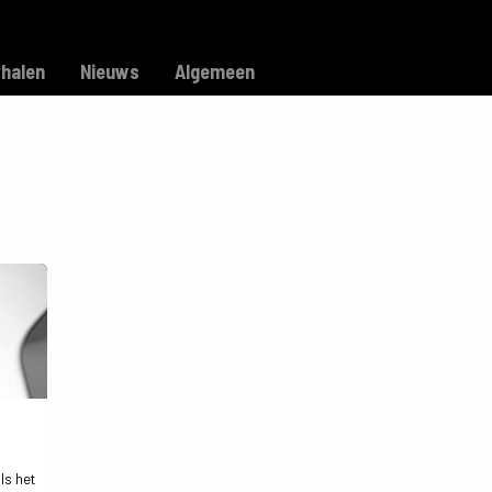
Model C
Verkooppunten
Support
rhalen
Nieuws
Algemeen
Is het