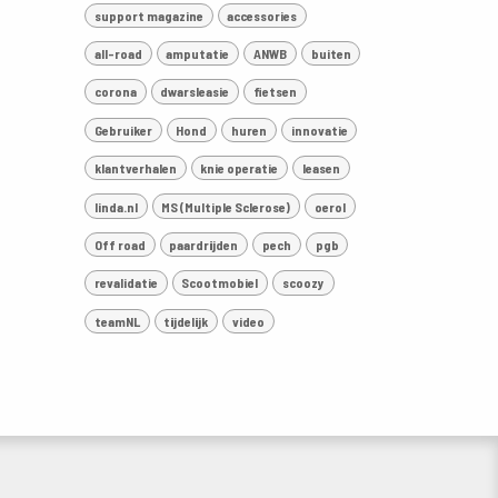
support magazine
accessories
all-road
amputatie
ANWB
buiten
corona
dwarsleasie
fietsen
Gebruiker
Hond
huren
innovatie
klantverhalen
knie operatie
leasen
linda.nl
MS (Multiple Sclerose)
oerol
Off road
paardrijden
pech
pgb
revalidatie
Scootmobiel
scoozy
teamNL
tijdelijk
video