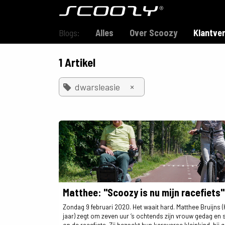
Overslaan naar inhoud
Model S800
Blogs:
Alles
Over Scoozy
Klantve
1 Artikel
×
dwarsleasie
Matthee: "Scoozy is nu mijn racefiets"
Zondag 9 februari 2020. Het waait hard. Matthee Bruijns (
jaar) zegt om zeven uur ‘s ochtends zijn vrouw gedag en 