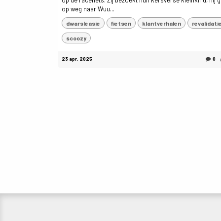
op de racefiets. Zij bezoekt hun kersverse kleinkind, hij 
op weg naar Wuu...
dwarsleasie
fietsen
klantverhalen
revalidati
scoozy
23 apr. 2025
0