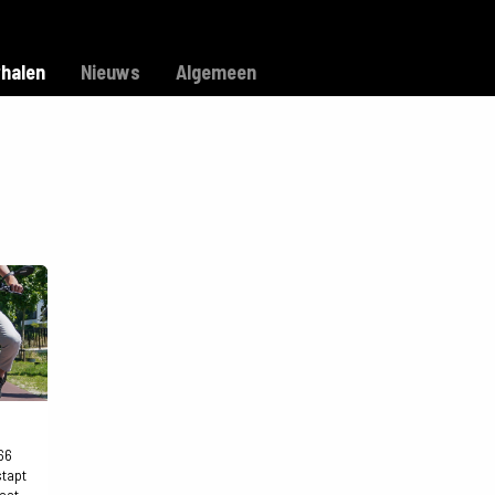
Model C
Verkooppunten
Support
rhalen
Nieuws
Algemeen
66
stapt