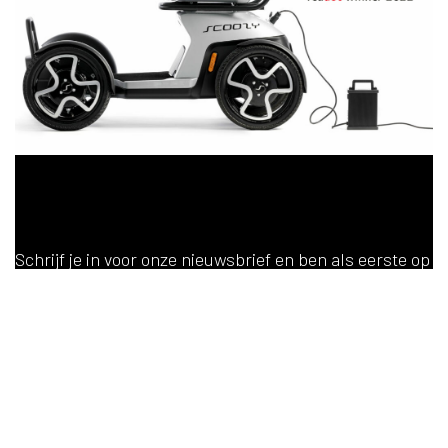
Blijf op de hoogte!
Schrijf je in voor onze nieuwsbrief en ben als eerste op
de hoogte van het laatste nieuws!
Inschrijven
in
Algemeen