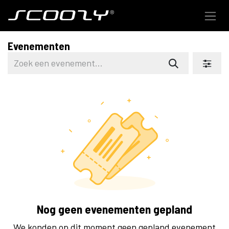
Overslaan naar inhoud
Evenementen
Nog geen evenementen gepland
We konden op dit moment geen gepland evenement