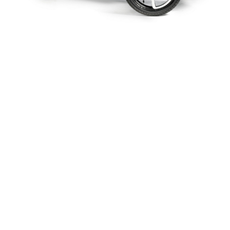
in
Über Scoozy
#
TuV
automatisch remmen
botsing
gordel
mobility scooter in water
scooter accident
scoozy
veilige scootmobiel
veiligheid
23. April 2025
DIESEN BEITRAG TEILEN