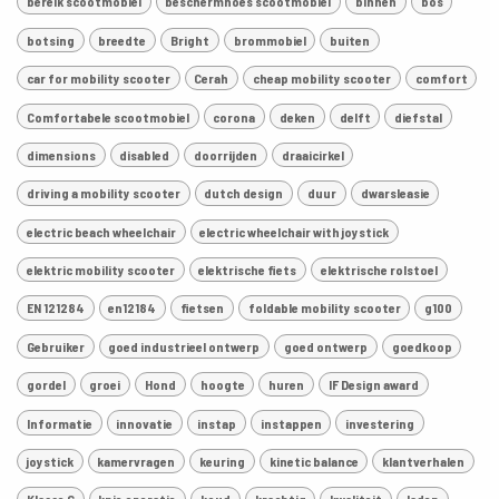
bereik scootmobiel
beschermhoes scootmobiel
binnen
bos
botsing
breedte
Bright
brommobiel
buiten
car for mobility scooter
Cerah
cheap mobility scooter
comfort
Comfortabele scootmobiel
corona
deken
delft
diefstal
dimensions
disabled
doorrijden
draaicirkel
driving a mobility scooter
dutch design
duur
dwarsleasie
electric beach wheelchair
electric wheelchair with joystick
elektric mobility scooter
elektrische fiets
elektrische rolstoel
EN 121284
en12184
fietsen
foldable mobility scooter
g100
Gebruiker
goed industrieel ontwerp
goed ontwerp
goedkoop
gordel
groei
Hond
hoogte
huren
IF Design award
Informatie
innovatie
instap
instappen
investering
joystick
kamervragen
keuring
kinetic balance
klantverhalen