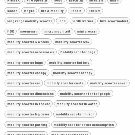
Klasse C
knie operatie
koud
krachtig
kwaliteit
laden
leasen
lengte
life & mobility
linda.nl
lithium
long range mobility scooter
lood
lucille werner
luxe scootmobiel
MDR
meenemen
micro mobiliteit
mini crosser
mobility scooter 4 wheels
mobility scooter 4x4
mobility scooter accessories
Mobility scooter bags
mobility scooter bags
mobility scooter battery
mobility scooter canopy
mobility scooter canopy
mobility scooter car
mobility scooter costs
mobility scooter cover
mobility scooter dimensions
mobility scooter for tall people
mobility scooter in the car
mobility scooter in water
mobility scooter leg cover
mobility scooter mirror
mobility scooter parking
mobility scooter power consumption
mobility scooter prices
mobility scooter range