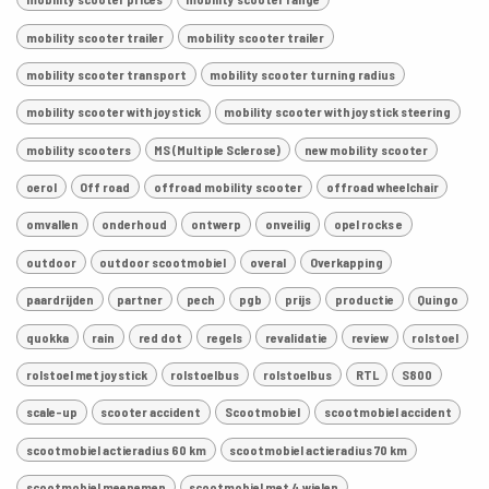
mobility scooter trailer
mobility scooter trailer
mobility scooter transport
mobility scooter turning radius
mobility scooter with joystick
mobility scooter with joystick steering
mobility scooters
MS (Multiple Sclerose)
new mobility scooter
oerol
Off road
offroad mobility scooter
offroad wheelchair
omvallen
onderhoud
ontwerp
onveilig
opel rocks e
outdoor
outdoor scootmobiel
overal
Overkapping
paardrijden
partner
pech
pgb
prijs
productie
Quingo
quokka
rain
red dot
regels
revalidatie
review
rolstoel
rolstoel met joystick
rolstoelbus
rolstoelbus
RTL
S800
scale-up
scooter accident
Scootmobiel
scootmobiel accident
scootmobiel actieradius 60 km
scootmobiel actieradius 70 km
scootmobiel meenemen
scootmobiel met 4 wielen