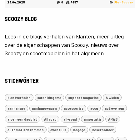
23.04.2025
0
4857
Über Scoozy
SCOOZY BLOG
Lees in de blogs verhalen van klanten, meer uitleg
over de eigenschappen van Scoozy, nieuws over
Scoozy en scootmobielen in het algemeen.
STICHWÖRTER
klantverhalen
sarah kingsma
support magazine
4 wielen
aanhanger
aanhangwagen
accessories
accu
actieve rem
algemeen dagblad
All road
all-road
amputatie
ANWB
automatisch remmen
avontuur
bagage
bekerhouder