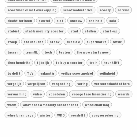
scootmobiel met overkapping
scootmobiel price
scoozy
service
slecht ter been
sleutel
slot
sneeuw
snelheid
solo
stabiel
stable mobility scooter
stad
stallen
start-up
stoep
stokhouder
stoov
subsidie
supermarkt
SWOV
tassen
teamNL
tech
testen
the wow starts now
theo hendriks
tijdelijk
to buy a scooter
trein
trunk lift
tu delft
TuV
vakantie
veilige scootmobiel
veiligheid
vergelijk
vergelijken
vergoeding
vering
verkeersslachtoffers
verwarming
video
voordelen
vroege fase financiering
waarde
warm
what does a mobility scooter cost
wheelchair bag
wheelchair bags
winter
WMO
yesdelft
zorgverzekering