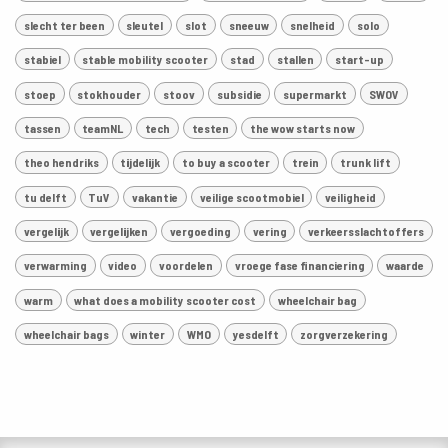
slecht ter been
sleutel
slot
sneeuw
snelheid
solo
stabiel
stable mobility scooter
stad
stallen
start-up
stoep
stokhouder
stoov
subsidie
supermarkt
SWOV
tassen
teamNL
tech
testen
the wow starts now
theo hendriks
tijdelijk
to buy a scooter
trein
trunk lift
tu delft
TuV
vakantie
veilige scootmobiel
veiligheid
vergelijk
vergelijken
vergoeding
vering
verkeersslachtoffers
verwarming
video
voordelen
vroege fase financiering
waarde
warm
what does a mobility scooter cost
wheelchair bag
wheelchair bags
winter
WMO
yesdelft
zorgverzekering