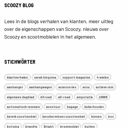
SCOOZY BLOG
Lees in de blogs verhalen van klanten, meer uitleg
over de eigenschappen van Scoozy, nieuws over
Scoozy en scootmobielen in het algemeen.
STICHWÖRTER
klantverhalen
sarah kingsma
support magazine
4 wielen
aanhanger
aanhangwagen
accessories
accu
actieve rem
algemeen dagblad
All road
all-road
amputatie
ANWB
automatisch remmen
avontuur
bagage
bekerhouder
bereik scootmobiel
beschermhoes scootmobiel
binnen
bos
botsing
breedte
Bright
brommobiel
buiten