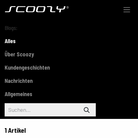
Zum Inhalt springen
Blogs:
Alles
Über Scoozy
Kundengeschichten
Nachrichten
Allgemeines
1 Artikel