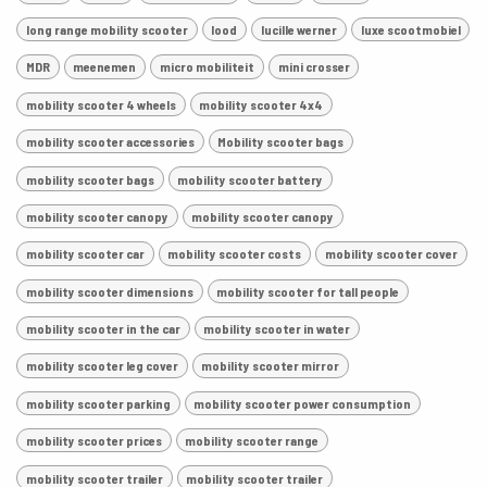
long range mobility scooter
lood
lucille werner
luxe scootmobiel
MDR
meenemen
micro mobiliteit
mini crosser
mobility scooter 4 wheels
mobility scooter 4x4
mobility scooter accessories
Mobility scooter bags
mobility scooter bags
mobility scooter battery
mobility scooter canopy
mobility scooter canopy
mobility scooter car
mobility scooter costs
mobility scooter cover
mobility scooter dimensions
mobility scooter for tall people
mobility scooter in the car
mobility scooter in water
mobility scooter leg cover
mobility scooter mirror
mobility scooter parking
mobility scooter power consumption
mobility scooter prices
mobility scooter range
mobility scooter trailer
mobility scooter trailer