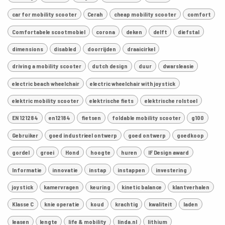
car for mobility scooter
Cerah
cheap mobility scooter
comfort
Comfortabele scootmobiel
corona
deken
delft
diefstal
dimensions
disabled
doorrijden
draaicirkel
driving a mobility scooter
dutch design
duur
dwarsleasie
electric beach wheelchair
electric wheelchair with joystick
elektric mobility scooter
elektrische fiets
elektrische rolstoel
EN 121284
en12184
fietsen
foldable mobility scooter
g100
Gebruiker
goed industrieel ontwerp
goed ontwerp
goedkoop
gordel
groei
Hond
hoogte
huren
IF Design award
Informatie
innovatie
instap
instappen
investering
joystick
kamervragen
keuring
kinetic balance
klantverhalen
Klasse C
knie operatie
koud
krachtig
kwaliteit
laden
leasen
lengte
life & mobility
linda.nl
lithium