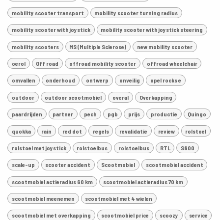
mobility scooter transport
mobility scooter turning radius
mobility scooter with joystick
mobility scooter with joystick steering
mobility scooters
MS (Multiple Sclerose)
new mobility scooter
oerol
Off road
offroad mobility scooter
offroad wheelchair
omvallen
onderhoud
ontwerp
onveilig
opel rocks e
outdoor
outdoor scootmobiel
overal
Overkapping
paardrijden
partner
pech
pgb
prijs
productie
Quingo
quokka
rain
red dot
regels
revalidatie
review
rolstoel
rolstoel met joystick
rolstoelbus
rolstoelbus
RTL
S800
scale-up
scooter accident
Scootmobiel
scootmobiel accident
scootmobiel actieradius 60 km
scootmobiel actieradius 70 km
scootmobiel meenemen
scootmobiel met 4 wielen
scootmobiel met overkapping
scootmobiel price
scoozy
service