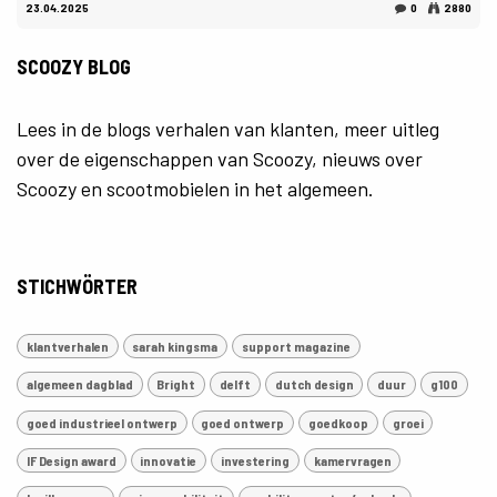
23.04.2025
0
2880
SCOOZY BLOG
Lees in de blogs verhalen van klanten, meer uitleg
over de eigenschappen van Scoozy, nieuws over
Scoozy en scootmobielen in het algemeen.
STICHWÖRTER
klantverhalen
sarah kingsma
support magazine
algemeen dagblad
Bright
delft
dutch design
duur
g100
goed industrieel ontwerp
goed ontwerp
goedkoop
groei
IF Design award
innovatie
investering
kamervragen