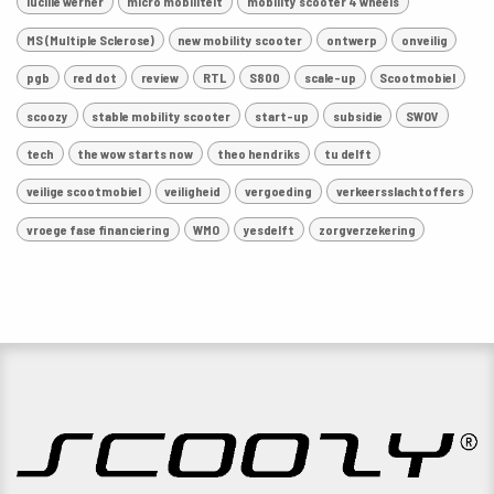
lucille werner
micro mobiliteit
mobility scooter 4 wheels
MS (Multiple Sclerose)
new mobility scooter
ontwerp
onveilig
pgb
red dot
review
RTL
S800
scale-up
Scootmobiel
scoozy
stable mobility scooter
start-up
subsidie
SWOV
tech
the wow starts now
theo hendriks
tu delft
veilige scootmobiel
veiligheid
vergoeding
verkeersslachtoffers
vroege fase financiering
WMO
yesdelft
zorgverzekering