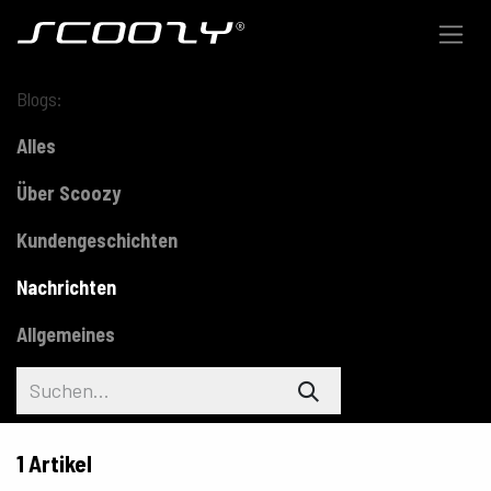
Zum Inhalt springen
Blogs:
Alles
Über Scoozy
Kundengeschichten
Nachrichten
Allgemeines
1 Artikel