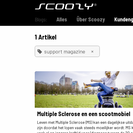
Zum Inhalt springen
Modell S800
Blogs:
Alles
Über Scoozy
Kundeng
1 Artikel
×
support magazine
Multiple Sclerose en een scootmobiel
Leven met Multiple Sclerose (MS) kan een dagelijkse uitd
zijn doordat het lopen vaak steeds moeilijker wordt. MS