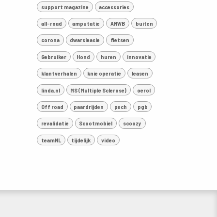
support magazine
accessories
all-road
amputatie
ANWB
buiten
corona
dwarsleasie
fietsen
Gebruiker
Hond
huren
innovatie
klantverhalen
knie operatie
leasen
linda.nl
MS (Multiple Sclerose)
oerol
Off road
paardrijden
pech
pgb
revalidatie
Scootmobiel
scoozy
teamNL
tijdelijk
video