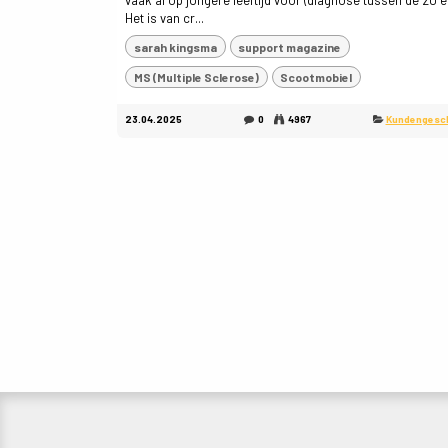
vaak al op jongere leeftijd voor (diagnose tussen de 20 e
Het is van cr...
sarah kingsma
support magazine
MS (Multiple Sclerose)
Scootmobiel
23.04.2025
0
4967
Kundengesc