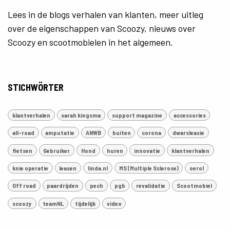
Lees in de blogs verhalen van klanten, meer uitleg
over de eigenschappen van Scoozy, nieuws over
Scoozy en scootmobielen in het algemeen.
STICHWÖRTER
klantverhalen
sarah kingsma
support magazine
accessories
all-road
amputatie
ANWB
buiten
corona
dwarsleasie
fietsen
Gebruiker
Hond
huren
innovatie
klantverhalen
knie operatie
leasen
linda.nl
MS (Multiple Sclerose)
oerol
Off road
paardrijden
pech
pgb
revalidatie
Scootmobiel
scoozy
teamNL
tijdelijk
video