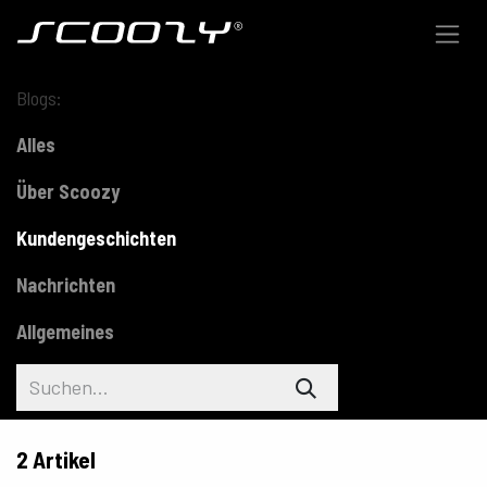
Zum Inhalt springen
Blogs:
Alles
Über Scoozy
Kundengeschichten
Nachrichten
Allgemeines
2 Artikel