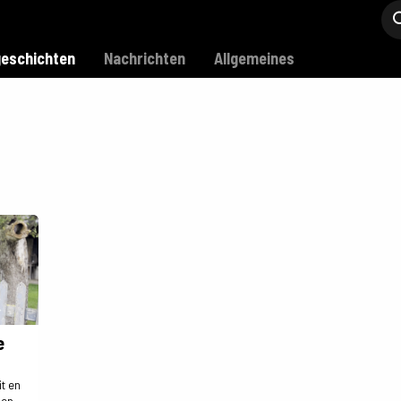
Modell C
Verkaufsstellen
Support
eschichten
Nachrichten
Allgemeines
e
it en