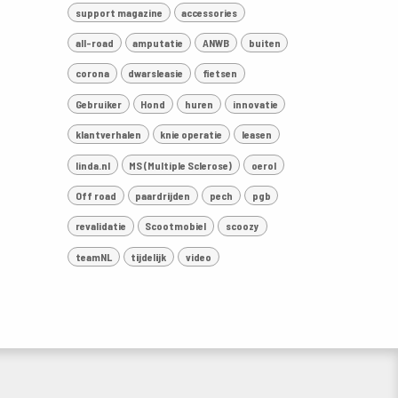
support magazine
accessories
all-road
amputatie
ANWB
buiten
corona
dwarsleasie
fietsen
Gebruiker
Hond
huren
innovatie
klantverhalen
knie operatie
leasen
linda.nl
MS (Multiple Sclerose)
oerol
Off road
paardrijden
pech
pgb
revalidatie
Scootmobiel
scoozy
teamNL
tijdelijk
video