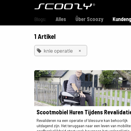
Zum Inhalt springen
Modell S800
Blogs:
Alles
Über Scoozy
Kundeng
1 Artikel
×
knie operatie
Scootmobiel Huren Tijdens Revalidati
Revalideren na een operatie of blessure kan behoorlijk
uitdagend zijn. Het teruggaan naar een leven van mobilite