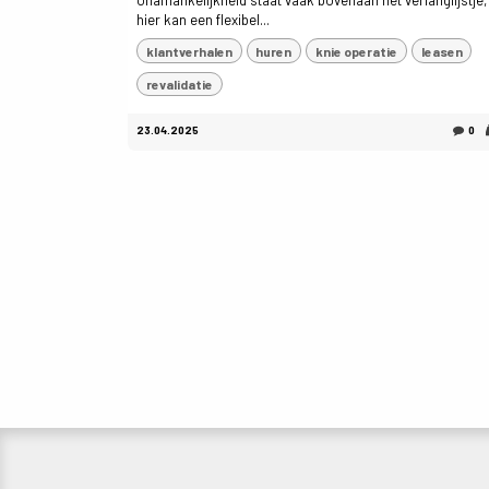
onafhankelijkheid staat vaak bovenaan het verlanglijstje,
hier kan een flexibel...
klantverhalen
huren
knie operatie
leasen
revalidatie
23.04.2025
0