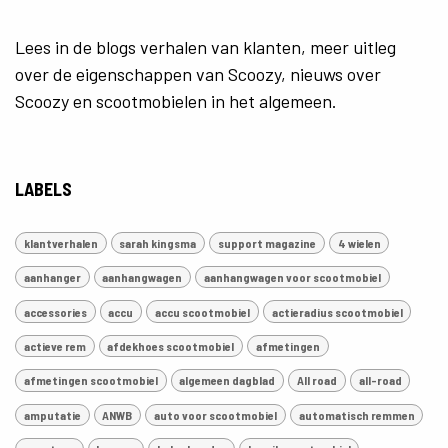
Lees in de blogs verhalen van klanten, meer uitleg
over de eigenschappen van Scoozy, nieuws over
Scoozy en scootmobielen in het algemeen.
LABELS
klantverhalen
sarah kingsma
support magazine
4 wielen
aanhanger
aanhangwagen
aanhangwagen voor scootmobiel
accessories
accu
accu scootmobiel
actieradius scootmobiel
actieve rem
afdekhoes scootmobiel
afmetingen
afmetingen scootmobiel
algemeen dagblad
All road
all-road
amputatie
ANWB
auto voor scootmobiel
automatisch remmen