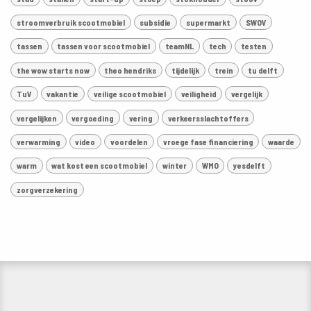
stroomverbruik scootmobiel
subsidie
supermarkt
SWOV
tassen
tassen voor scootmobiel
teamNL
tech
testen
the wow starts now
theo hendriks
tijdelijk
trein
tu delft
TuV
vakantie
veilige scootmobiel
veiligheid
vergelijk
vergelijken
vergoeding
vering
verkeersslachtoffers
verwarming
video
voordelen
vroege fase financiering
waarde
warm
wat kost een scootmobiel
winter
WMO
yesdelft
zorgverzekering