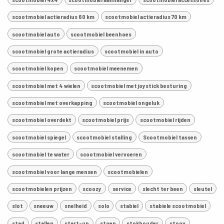
scootmobiel actieradius 60 km
scootmobiel actieradius 70 km
scootmobiel auto
scootmobiel beenhoes
scootmobiel grote actieradius
scootmobiel in auto
scootmobiel kopen
scootmobiel meenemen
scootmobiel met 4 wielen
scootmobiel met joystick besturing
scootmobiel met overkapping
scootmobiel ongeluk
scootmobiel overdekt
scootmobiel prijs
scootmobiel rijden
scootmobiel spiegel
scootmobiel stalling
Scootmobiel tassen
scootmobiel te water
scootmobiel vervoeren
scootmobiel voor lange mensen
scootmobielen
scootmobielen prijzen
scoozy
service
slecht ter been
sleutel
slot
sneeuw
snelheid
solo
stabiel
stabiele scootmobiel
stad
stallen
start-up
stoep
stokhouder
stoov