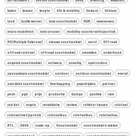
laden
leasen
lengte
life & mobility
linda.nl
lithium
lood
lucille werner
luxe scootmobiel
MDR
meenemen
micro mobiliteit
mini crosser
mobility scooter with joystick
MS (Multiple Sclerose)
nieuwe scootmobiel
oerol
Off road
offroad rolstoel
offroad scootmobiel
omvallen
onderhoud
ongeluk scootmobiel
ontwerp
onveilig
opel rocks e
opvouwbare scootmobiel
outdoor
outdoor scootmobiel
overal
overdekt scootmobiel
Overkapping
paardrijden
partner
pech
pgb
prijs
productie
Quingo
quokka
rain
red dot
regels
revalidatie
review
rollator tassen
rolstoel
rolstoel met joystick
rolstoelbus
rolstoelbus
rolstoeltas
RTL
S800
scale-up
Scootmobiel
scootmobiel 4 wielen
scootmobiel 4x4
scootmobiel aanhanger
scootmobiel accessoires