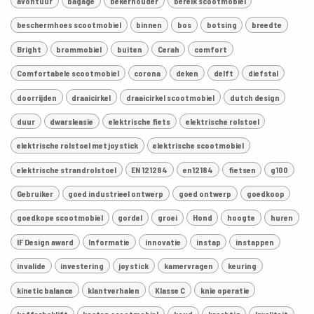
avontuur
bagage
bekerhouder
bereik scootmobiel
beschermhoes scootmobiel
binnen
bos
botsing
breedte
Bright
brommobiel
buiten
Cerah
comfort
Comfortabele scootmobiel
corona
deken
delft
diefstal
doorrijden
draaicirkel
draaicirkel scootmobiel
dutch design
duur
dwarsleasie
elektrische fiets
elektrische rolstoel
elektrische rolstoel met joystick
elektrische scootmobiel
elektrische strandrolstoel
EN 121284
en12184
fietsen
g100
Gebruiker
goed industrieel ontwerp
goed ontwerp
goedkoop
goedkope scootmobiel
gordel
groei
Hond
hoogte
huren
IF Design award
Informatie
innovatie
instap
instappen
invalide
investering
joystick
kamervragen
keuring
kinetic balance
klantverhalen
Klasse C
knie operatie
kofferbaklift
kosten scootmobiel
koud
krachtig
kwaliteit