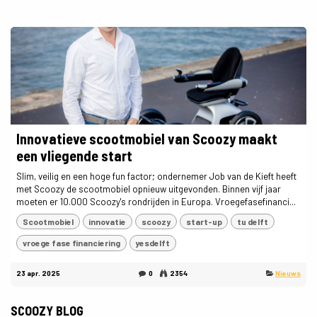
Innovatieve scootmobiel van Scoozy maakt
een vliegende start
Slim, veilig en een hoge fun factor; ondernemer Job van de Kieft heeft
met Scoozy de scootmobiel opnieuw uitgevonden. Binnen vijf jaar
moeten er 10.000 Scoozy's rondrijden in Europa. Vroegefasefinanci...
Scootmobiel
innovatie
scoozy
start-up
tu delft
vroege fase financiering
yesdelft
23 apr. 2025
0
2354
Nieuws
SCOOZY BLOG