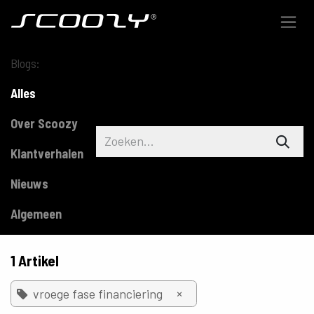
Overslaan naar inhoud
Blogs:
Alles
Over Scoozy
Klantverhalen
Nieuws
Algemeen
1 Artikel
×
vroege fase financiering