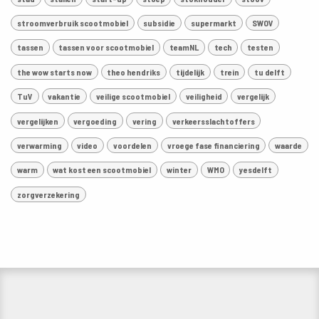
stroomverbruik scootmobiel
subsidie
supermarkt
SWOV
tassen
tassen voor scootmobiel
teamNL
tech
testen
the wow starts now
theo hendriks
tijdelijk
trein
tu delft
TuV
vakantie
veilige scootmobiel
veiligheid
vergelijk
vergelijken
vergoeding
vering
verkeersslachtoffers
verwarming
video
voordelen
vroege fase financiering
waarde
warm
wat kost een scootmobiel
winter
WMO
yesdelft
zorgverzekering