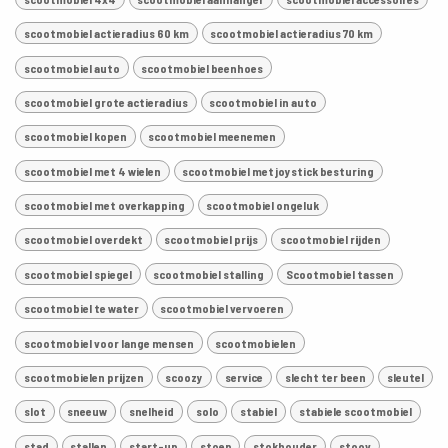
scootmobiel actieradius 60 km
scootmobiel actieradius 70 km
scootmobiel auto
scootmobiel beenhoes
scootmobiel grote actieradius
scootmobiel in auto
scootmobiel kopen
scootmobiel meenemen
scootmobiel met 4 wielen
scootmobiel met joystick besturing
scootmobiel met overkapping
scootmobiel ongeluk
scootmobiel overdekt
scootmobiel prijs
scootmobiel rijden
scootmobiel spiegel
scootmobiel stalling
Scootmobiel tassen
scootmobiel te water
scootmobiel vervoeren
scootmobiel voor lange mensen
scootmobielen
scootmobielen prijzen
scoozy
service
slecht ter been
sleutel
slot
sneeuw
snelheid
solo
stabiel
stabiele scootmobiel
stad
stallen
start-up
stoep
stokhouder
stoov