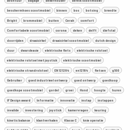
avontuur
bagage
bekerhouder
bereik scootmobiel
beschermhoes scootmobiel
binnen
bos
botsing
breedte
Bright
brommobiel
buiten
Cerah
comfort
Comfortabele scootmobiel
corona
deken
delft
diefstal
doorrijden
draaicirkel
draaicirkel scootmobiel
dutch design
duur
dwarsleasie
elektrische fiets
elektrische rolstoel
elektrische rolstoel met joystick
elektrische scootmobiel
elektrische strandrolstoel
EN 121284
en12184
fietsen
g100
Gebruiker
goed industrieel ontwerp
goed ontwerp
goedkoop
goedkope scootmobiel
gordel
groei
Hond
hoogte
huren
IF Design award
Informatie
innovatie
instap
instappen
invalide
investering
joystick
kamervragen
keuring
kinetic balance
klantverhalen
Klasse C
knie operatie
kofferbaklift
kosten scootmobiel
koud
krachtig
kwaliteit