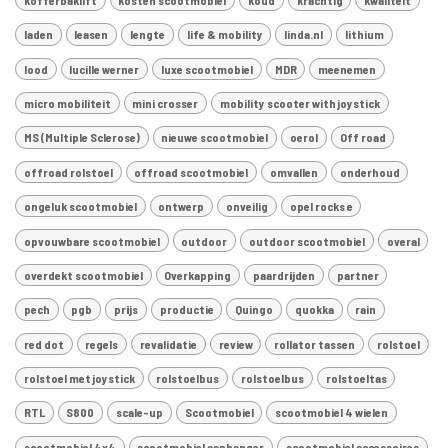
laden
leasen
lengte
life & mobility
linda.nl
lithium
lood
lucille werner
luxe scootmobiel
MDR
meenemen
micro mobiliteit
mini crosser
mobility scooter with joystick
MS (Multiple Sclerose)
nieuwe scootmobiel
oerol
Off road
offroad rolstoel
offroad scootmobiel
omvallen
onderhoud
ongeluk scootmobiel
ontwerp
onveilig
opel rocks e
opvouwbare scootmobiel
outdoor
outdoor scootmobiel
overal
overdekt scootmobiel
Overkapping
paardrijden
partner
pech
pgb
prijs
productie
Quingo
quokka
rain
red dot
regels
revalidatie
review
rollator tassen
rolstoel
rolstoel met joystick
rolstoelbus
rolstoelbus
rolstoeltas
RTL
S800
scale-up
Scootmobiel
scootmobiel 4 wielen
scootmobiel 4x4
scootmobiel aanhanger
scootmobiel accessoires