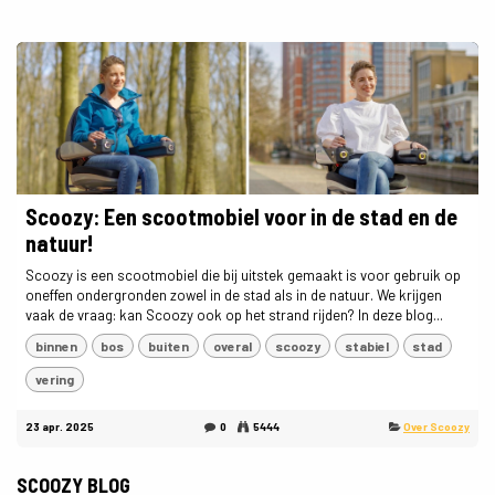
Scoozy: Een scootmobiel voor in de stad en de
natuur!
Scoozy is een scootmobiel die bij uitstek gemaakt is voor gebruik op
oneffen ondergronden zowel in de stad als in de natuur. We krijgen
vaak de vraag: kan Scoozy ook op het strand rijden? In deze blog...
binnen
bos
buiten
overal
scoozy
stabiel
stad
vering
23 apr. 2025
0
5444
Over Scoozy
SCOOZY BLOG