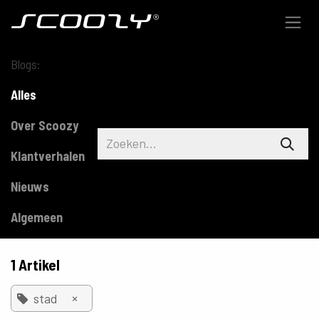
Overslaan naar inhoud
Blogs:
Alles
Over Scoozy
Klantverhalen
Nieuws
Algemeen
1 Artikel
×
stad