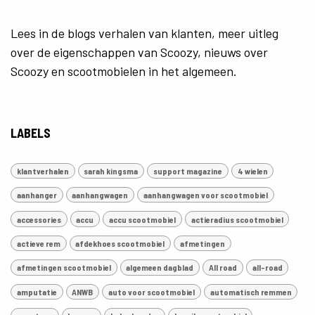
Lees in de blogs verhalen van klanten, meer uitleg
over de eigenschappen van Scoozy, nieuws over
Scoozy en scootmobielen in het algemeen.
LABELS
klantverhalen
sarah kingsma
support magazine
4 wielen
aanhanger
aanhangwagen
aanhangwagen voor scootmobiel
accessories
accu
accu scootmobiel
actieradius scootmobiel
actieve rem
afdekhoes scootmobiel
afmetingen
afmetingen scootmobiel
algemeen dagblad
All road
all-road
amputatie
ANWB
auto voor scootmobiel
automatisch remmen