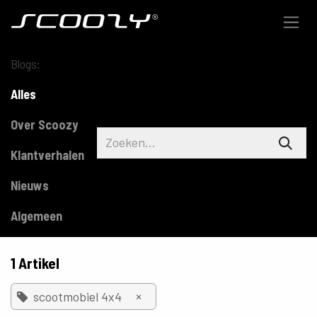
Overslaan naar inhoud
Blogs:
Alles
Over Scoozy
Klantverhalen
Nieuws
Algemeen
1 Artikel
×
scootmobiel 4x4