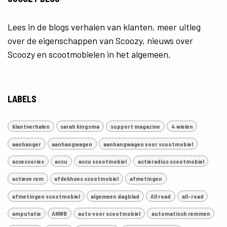
Lees in de blogs verhalen van klanten, meer uitleg
over de eigenschappen van Scoozy, nieuws over
Scoozy en scootmobielen in het algemeen.
LABELS
klantverhalen
sarah kingsma
support magazine
4 wielen
aanhanger
aanhangwagen
aanhangwagen voor scootmobiel
accessories
accu
accu scootmobiel
actieradius scootmobiel
actieve rem
afdekhoes scootmobiel
afmetingen
afmetingen scootmobiel
algemeen dagblad
All road
all-road
amputatie
ANWB
auto voor scootmobiel
automatisch remmen