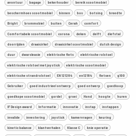
avontuur
bagage
bekerhouder
bereik scootmobiel
beschermhoes scootmobiel
binnen
bos
botsing
breedte
Bright
brommobiel
buiten
Cerah
comfort
Comfortabele scootmobiel
corona
deken
delft
diefstal
doorrijden
draaicirkel
draaicirkel scootmobiel
dutch design
duur
dwarsleasie
elektrische fiets
elektrische rolstoel
elektrische rolstoel met joystick
elektrische scootmobiel
elektrische strandrolstoel
EN 121284
en12184
fietsen
g100
Gebruiker
goed industrieel ontwerp
goed ontwerp
goedkoop
goedkope scootmobiel
gordel
groei
Hond
hoogte
huren
IF Design award
Informatie
innovatie
instap
instappen
invalide
investering
joystick
kamervragen
keuring
kinetic balance
klantverhalen
Klasse C
knie operatie