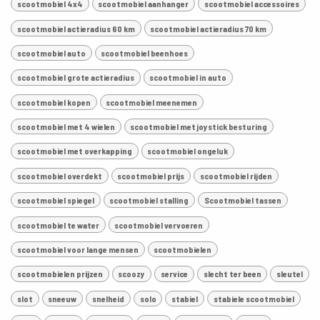
scootmobiel 4x4
scootmobiel aanhanger
scootmobiel accessoires
scootmobiel actieradius 60 km
scootmobiel actieradius 70 km
scootmobiel auto
scootmobiel beenhoes
scootmobiel grote actieradius
scootmobiel in auto
scootmobiel kopen
scootmobiel meenemen
scootmobiel met 4 wielen
scootmobiel met joystick besturing
scootmobiel met overkapping
scootmobiel ongeluk
scootmobiel overdekt
scootmobiel prijs
scootmobiel rijden
scootmobiel spiegel
scootmobiel stalling
Scootmobiel tassen
scootmobiel te water
scootmobiel vervoeren
scootmobiel voor lange mensen
scootmobielen
scootmobielen prijzen
scoozy
service
slecht ter been
sleutel
slot
sneeuw
snelheid
solo
stabiel
stabiele scootmobiel