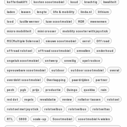
kofferbaklift
kosten scootmobiel
koud
krachtig
kwaliteit
laden
leasen
lengte
life & mobility
linda.nl
lithium
lood
lucille werner
luxe scootmobiel
MDR
meenemen
micro mobiliteit
mini crosser
mobility scooter with joystick
MS (Multiple Sclerose)
nieuwe scootmobiel
oerol
Off road
offroad rolstoel
offroad scootmobiel
omvallen
onderhoud
ongeluk scootmobiel
ontwerp
onveilig
opel rocks e
opvouwbare scootmobiel
outdoor
outdoor scootmobiel
overal
overdekt scootmobiel
Overkapping
paardrijden
partner
pech
pgb
prijs
productie
Quingo
quokka
rain
red dot
regels
revalidatie
review
rollator tassen
rolstoel
rolstoel met joystick
rolstoelbus
rolstoelbus
rolstoeltas
RTL
S800
scale-up
Scootmobiel
scootmobiel 4 wielen