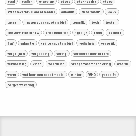
stad
stallen
start-up
stoep
stokhouder
stoov
stroomverbruik scootmobiel
subsidie
supermarkt
SWOV
tassen
tassen voor scootmobiel
teamNL
tech
testen
the wow starts now
theo hendriks
tijdelijk
trein
tu delft
TuV
vakantie
veilige scootmobiel
veiligheid
vergelijk
vergelijken
vergoeding
vering
verkeersslachtoffers
verwarming
video
voordelen
vroege fase financiering
waarde
warm
wat kost een scootmobiel
winter
WMO
yesdelft
zorgverzekering