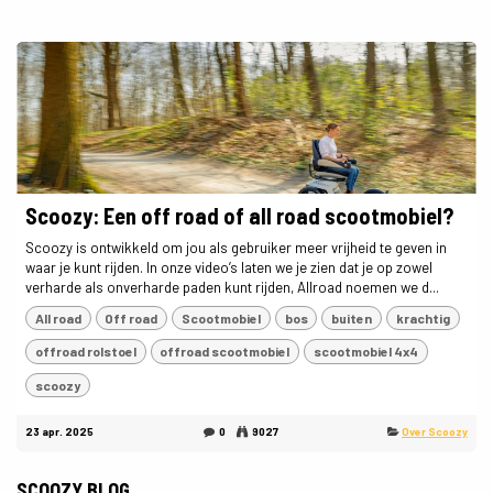
Scoozy: Een off road of all road scootmobiel?
Scoozy is ontwikkeld om jou als gebruiker meer vrijheid te geven in
waar je kunt rijden. In onze video’s laten we je zien dat je op zowel
verharde als onverharde paden kunt rijden, Allroad noemen we d...
All road
Off road
Scootmobiel
bos
buiten
krachtig
offroad rolstoel
offroad scootmobiel
scootmobiel 4x4
scoozy
23 apr. 2025
0
9027
Over Scoozy
SCOOZY BLOG