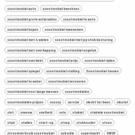
scootmobiel auto
scootmobiel beenhoes
scootmobiel grote actieradius
scootmobiel in auto
scootmobiel kopen
scootmobiel meenemen
scootmobiel met 4 wielen
scootmobiel met joystick besturing
scootmobiel met overkapping
scootmobiel ongeluk
scootmobiel overdekt
scootmobiel prijs
scootmobiel rijden
scootmobiel spiegel
scootmobiel stalling
Scootmobiel tassen
scootmobiel te water
scootmobiel vervoeren
scootmobiel voor lange mensen
scootmobielen
scootmobielen prijzen
scoozy
service
slecht ter been
sleutel
slot
sneeuw
snelheid
solo
stabiel
stabiele scootmobiel
stad
stallen
start-up
stoep
stokhouder
stoov
stroomverbruik scootmobiel
subsidie
supermarkt
SWOV