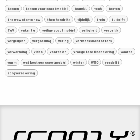
tassen
tassen voor scootmobiel
teamNL
tech
testen
the wow starts now
theo hendriks
tijdelijk
trein
tu delft
TuV
vakantie
veilige scootmobiel
veiligheid
vergelijk
vergelijken
vergoeding
vering
verkeersslachtoffers
verwarming
video
voordelen
vroege fase financiering
waarde
warm
wat kost een scootmobiel
winter
WMO
yesdelft
zorgverzekering