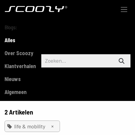
Overslaan naar inhoud
Blogs:
Alles
Over Scoozy
Klantverhalen
Nieuws
Algemeen
2 Artikelen
×
life & mobility