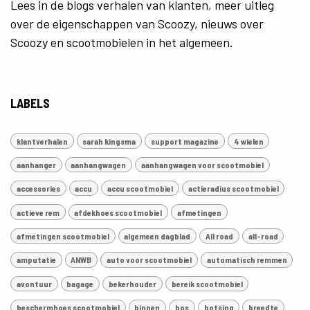
Lees in de blogs verhalen van klanten, meer uitleg
over de eigenschappen van Scoozy, nieuws over
Scoozy en scootmobielen in het algemeen.
LABELS
klantverhalen
sarah kingsma
support magazine
4 wielen
aanhanger
aanhangwagen
aanhangwagen voor scootmobiel
accessories
accu
accu scootmobiel
actieradius scootmobiel
actieve rem
afdekhoes scootmobiel
afmetingen
afmetingen scootmobiel
algemeen dagblad
All road
all-road
amputatie
ANWB
auto voor scootmobiel
automatisch remmen
avontuur
bagage
bekerhouder
bereik scootmobiel
beschermhoes scootmobiel
binnen
bos
botsing
breedte