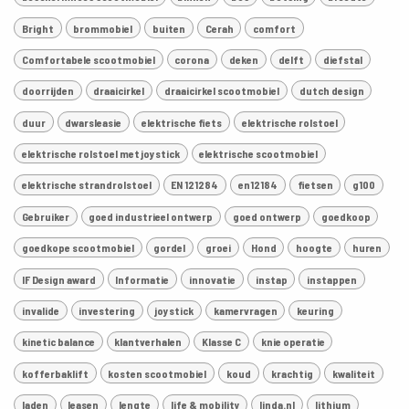
Bright
brommobiel
buiten
Cerah
comfort
Comfortabele scootmobiel
corona
deken
delft
diefstal
doorrijden
draaicirkel
draaicirkel scootmobiel
dutch design
duur
dwarsleasie
elektrische fiets
elektrische rolstoel
elektrische rolstoel met joystick
elektrische scootmobiel
elektrische strandrolstoel
EN 121284
en12184
fietsen
g100
Gebruiker
goed industrieel ontwerp
goed ontwerp
goedkoop
goedkope scootmobiel
gordel
groei
Hond
hoogte
huren
IF Design award
Informatie
innovatie
instap
instappen
invalide
investering
joystick
kamervragen
keuring
kinetic balance
klantverhalen
Klasse C
knie operatie
kofferbaklift
kosten scootmobiel
koud
krachtig
kwaliteit
laden
leasen
lengte
life & mobility
linda.nl
lithium