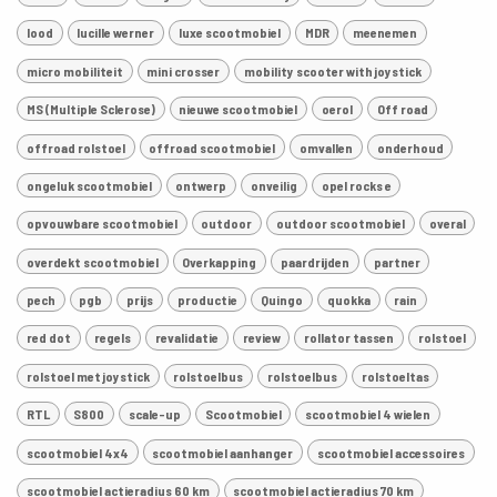
lood
lucille werner
luxe scootmobiel
MDR
meenemen
micro mobiliteit
mini crosser
mobility scooter with joystick
MS (Multiple Sclerose)
nieuwe scootmobiel
oerol
Off road
offroad rolstoel
offroad scootmobiel
omvallen
onderhoud
ongeluk scootmobiel
ontwerp
onveilig
opel rocks e
opvouwbare scootmobiel
outdoor
outdoor scootmobiel
overal
overdekt scootmobiel
Overkapping
paardrijden
partner
pech
pgb
prijs
productie
Quingo
quokka
rain
red dot
regels
revalidatie
review
rollator tassen
rolstoel
rolstoel met joystick
rolstoelbus
rolstoelbus
rolstoeltas
RTL
S800
scale-up
Scootmobiel
scootmobiel 4 wielen
scootmobiel 4x4
scootmobiel aanhanger
scootmobiel accessoires
scootmobiel actieradius 60 km
scootmobiel actieradius 70 km