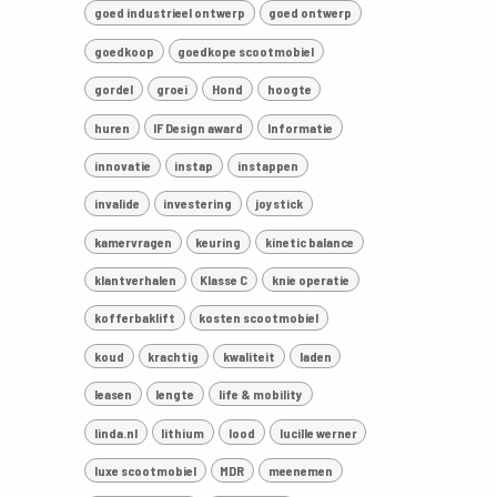
goed industrieel ontwerp
goed ontwerp
goedkoop
goedkope scootmobiel
gordel
groei
Hond
hoogte
huren
IF Design award
Informatie
innovatie
instap
instappen
invalide
investering
joystick
kamervragen
keuring
kinetic balance
klantverhalen
Klasse C
knie operatie
kofferbaklift
kosten scootmobiel
koud
krachtig
kwaliteit
laden
leasen
lengte
life & mobility
linda.nl
lithium
lood
lucille werner
luxe scootmobiel
MDR
meenemen