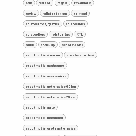
rain
red dot
regels
revalidatie
review
rollator tassen
rolstoel
rolstoel met joystick
rolstoelbus
rolstoelbus
rolstoeltas
RTL
S800
scale-up
Scootmobiel
scootmobiel 4 wielen
scootmobiel 4x4
scootmobiel aanhanger
scootmobiel accessoires
scootmobiel actieradius 60 km
scootmobiel actieradius 70 km
scootmobiel auto
scootmobiel beenhoes
scootmobiel grote actieradius