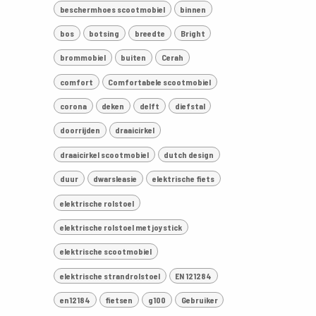
beschermhoes scootmobiel
binnen
bos
botsing
breedte
Bright
brommobiel
buiten
Cerah
comfort
Comfortabele scootmobiel
corona
deken
delft
diefstal
doorrijden
draaicirkel
draaicirkel scootmobiel
dutch design
duur
dwarsleasie
elektrische fiets
elektrische rolstoel
elektrische rolstoel met joystick
elektrische scootmobiel
elektrische strandrolstoel
EN 121284
en12184
fietsen
g100
Gebruiker