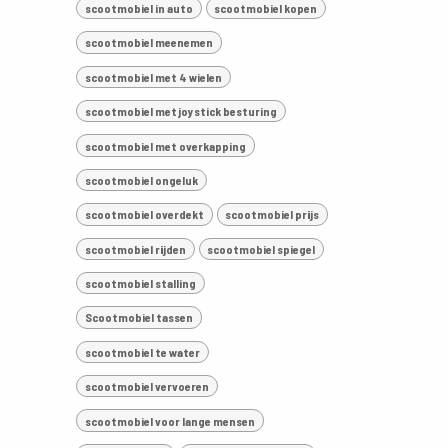
scootmobiel in auto
scootmobiel kopen
scootmobiel meenemen
scootmobiel met 4 wielen
scootmobiel met joystick besturing
scootmobiel met overkapping
scootmobiel ongeluk
scootmobiel overdekt
scootmobiel prijs
scootmobiel rijden
scootmobiel spiegel
scootmobiel stalling
Scootmobiel tassen
scootmobiel te water
scootmobiel vervoeren
scootmobiel voor lange mensen