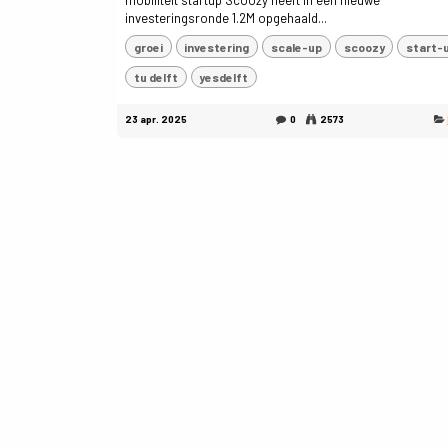
mobiliteit startup Scoozy heeft in een nieuwe
investeringsronde 1.2M opgehaald...
groei
investering
scale-up
scoozy
start-
tu delft
yesdelft
23 apr. 2025
0
2573