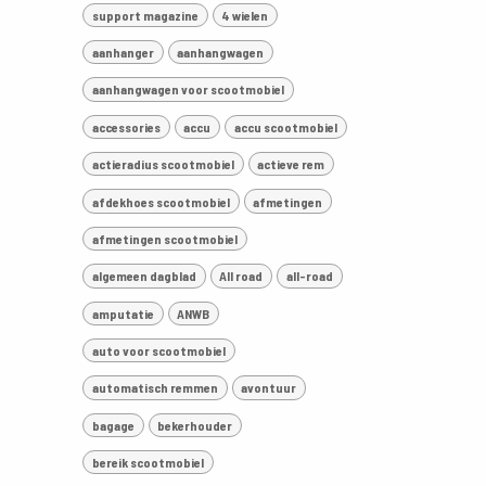
support magazine
4 wielen
aanhanger
aanhangwagen
aanhangwagen voor scootmobiel
accessories
accu
accu scootmobiel
actieradius scootmobiel
actieve rem
afdekhoes scootmobiel
afmetingen
afmetingen scootmobiel
algemeen dagblad
All road
all-road
amputatie
ANWB
auto voor scootmobiel
automatisch remmen
avontuur
bagage
bekerhouder
bereik scootmobiel