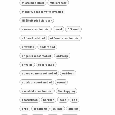
micro mobiliteit
mini crosser
mobility scooter with joystick
MS (Multiple Sclerose)
nieuwe scootmobiel
oerol
Off road
offroad rolstoel
offroad scootmobiel
omvallen
onderhoud
ongeluk scootmobiel
ontwerp
onveilig
opel rocks e
opvouwbare scootmobiel
outdoor
outdoor scootmobiel
overal
overdekt scootmobiel
Overkapping
paardrijden
partner
pech
pgb
prijs
productie
Quingo
quokka