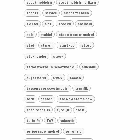
scootmobielen
scootmobielen prijzen
scoozy
service
slecht ter been
sleutel
slot
sneeuw
snelheid
solo
stabiel
stabiele scootmobiel
stad
stallen
start-up
stoep
stokhouder
stoov
stroomverbruik scootmobiel
subsidie
supermarkt
SWOV
tassen
tassen voor scootmobiel
teamNL
tech
testen
the wow starts now
theo hendriks
tijdelijk
trein
tu delft
TuV
vakantie
veilige scootmobiel
veiligheid