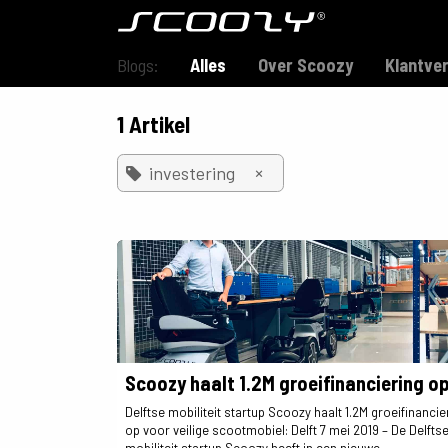
Overslaan naar inhoud
Model S800
Blogs:
Alles
Over Scoozy
Klantve
1 Artikel
×
investering
Scoozy haalt 1.2M groeifinanciering o
Delftse mobiliteit startup Scoozy haalt 1.2M groeifinancie
op voor veilige scootmobiel: Delft 7 mei 2019 – De Delfts