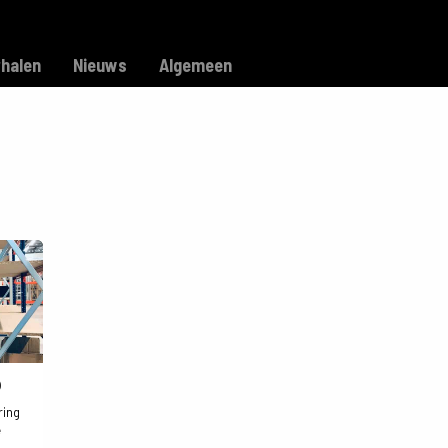
Model C
Verkooppunten
Support
rhalen
Nieuws
Algemeen
p
ring
e