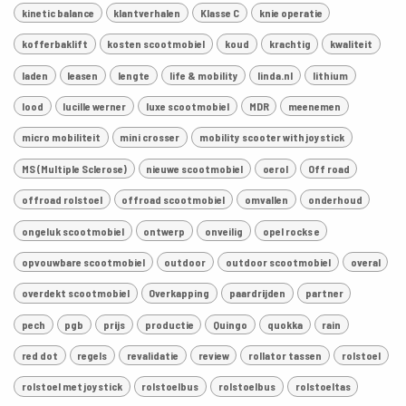
kinetic balance
klantverhalen
Klasse C
knie operatie
kofferbaklift
kosten scootmobiel
koud
krachtig
kwaliteit
laden
leasen
lengte
life & mobility
linda.nl
lithium
lood
lucille werner
luxe scootmobiel
MDR
meenemen
micro mobiliteit
mini crosser
mobility scooter with joystick
MS (Multiple Sclerose)
nieuwe scootmobiel
oerol
Off road
offroad rolstoel
offroad scootmobiel
omvallen
onderhoud
ongeluk scootmobiel
ontwerp
onveilig
opel rocks e
opvouwbare scootmobiel
outdoor
outdoor scootmobiel
overal
overdekt scootmobiel
Overkapping
paardrijden
partner
pech
pgb
prijs
productie
Quingo
quokka
rain
red dot
regels
revalidatie
review
rollator tassen
rolstoel
rolstoel met joystick
rolstoelbus
rolstoelbus
rolstoeltas