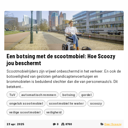
Een botsing met de scootmobiel: Hoe Scoozy
jou beschermt
Scootmobielrijders zijn vrijwel onbeschermd in het verkeer. En ook de
botsveiligheid van gesloten gehandicaptenvoertuigen en
brommobielen is beduidend slechter dan die van personenauto’s. Dit
betekent...
TuV
automatisch remmen
botsing
gordel
ongeluk scootmobiel
scootmobiel te water
scoozy
veilige scootmobiel
veiligheid
23 apr. 2025
0
8760
Over Scoozy