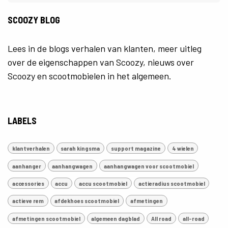
SCOOZY BLOG
Lees in de blogs verhalen van klanten, meer uitleg
over de eigenschappen van Scoozy, nieuws over
Scoozy en scootmobielen in het algemeen.
LABELS
klantverhalen
sarah kingsma
support magazine
4 wielen
aanhanger
aanhangwagen
aanhangwagen voor scootmobiel
accessories
accu
accu scootmobiel
actieradius scootmobiel
actieve rem
afdekhoes scootmobiel
afmetingen
afmetingen scootmobiel
algemeen dagblad
All road
all-road