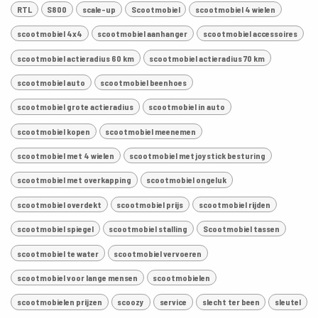
RTL
S800
scale-up
Scootmobiel
scootmobiel 4 wielen
scootmobiel 4x4
scootmobiel aanhanger
scootmobiel accessoires
scootmobiel actieradius 60 km
scootmobiel actieradius 70 km
scootmobiel auto
scootmobiel beenhoes
scootmobiel grote actieradius
scootmobiel in auto
scootmobiel kopen
scootmobiel meenemen
scootmobiel met 4 wielen
scootmobiel met joystick besturing
scootmobiel met overkapping
scootmobiel ongeluk
scootmobiel overdekt
scootmobiel prijs
scootmobiel rijden
scootmobiel spiegel
scootmobiel stalling
Scootmobiel tassen
scootmobiel te water
scootmobiel vervoeren
scootmobiel voor lange mensen
scootmobielen
scootmobielen prijzen
scoozy
service
slecht ter been
sleutel