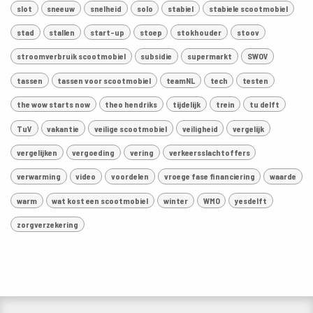
slot
sneeuw
snelheid
solo
stabiel
stabiele scootmobiel
stad
stallen
start-up
stoep
stokhouder
stoov
stroomverbruik scootmobiel
subsidie
supermarkt
SWOV
tassen
tassen voor scootmobiel
teamNL
tech
testen
the wow starts now
theo hendriks
tijdelijk
trein
tu delft
TuV
vakantie
veilige scootmobiel
veiligheid
vergelijk
vergelijken
vergoeding
vering
verkeersslachtoffers
verwarming
video
voordelen
vroege fase financiering
waarde
warm
wat kost een scootmobiel
winter
WMO
yesdelft
zorgverzekering