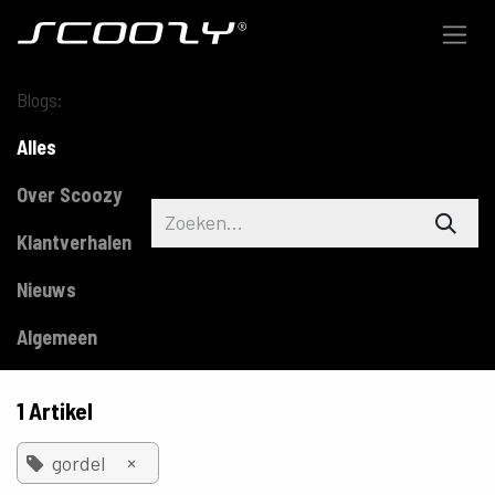
Overslaan naar inhoud
Blogs:
Alles
Over Scoozy
Klantverhalen
Nieuws
Algemeen
1 Artikel
×
gordel