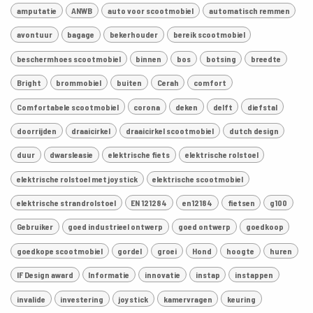
amputatie
ANWB
auto voor scootmobiel
automatisch remmen
avontuur
bagage
bekerhouder
bereik scootmobiel
beschermhoes scootmobiel
binnen
bos
botsing
breedte
Bright
brommobiel
buiten
Cerah
comfort
Comfortabele scootmobiel
corona
deken
delft
diefstal
doorrijden
draaicirkel
draaicirkel scootmobiel
dutch design
duur
dwarsleasie
elektrische fiets
elektrische rolstoel
elektrische rolstoel met joystick
elektrische scootmobiel
elektrische strandrolstoel
EN 121284
en12184
fietsen
g100
Gebruiker
goed industrieel ontwerp
goed ontwerp
goedkoop
goedkope scootmobiel
gordel
groei
Hond
hoogte
huren
IF Design award
Informatie
innovatie
instap
instappen
invalide
investering
joystick
kamervragen
keuring