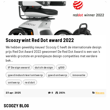
Scoozy wint Red Dot award 2022
We hebben geweldig nieuws! Scoozy C heeft de internationale design
prijs Red Dot Award 2022 gewonnen! De Red Dot Award is een van ’s
werelds grootste en prestigieuze design competities met eerdere
bek...
IF Design award
dutch design
g100
goed industrieel ontwerp
goed ontwerp
innovatie
ontwerp
red dot
23 apr. 2025
0
2634
Nieuws
SCOOZY BLOG