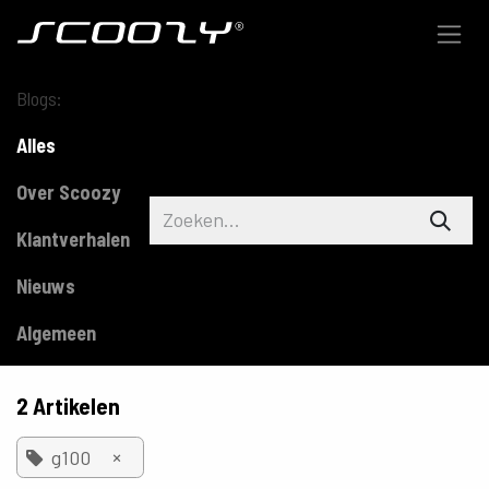
Overslaan naar inhoud
Blogs:
Alles
Over Scoozy
Klantverhalen
Nieuws
Algemeen
2 Artikelen
×
g100