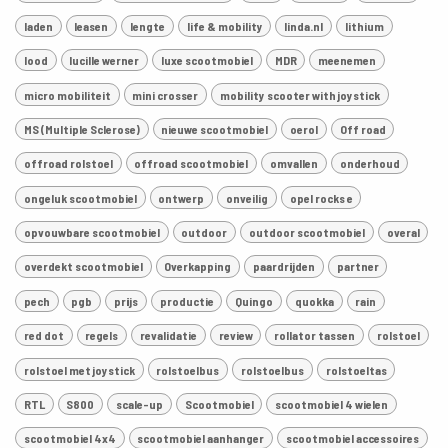
laden
leasen
lengte
life & mobility
linda.nl
lithium
lood
lucille werner
luxe scootmobiel
MDR
meenemen
micro mobiliteit
mini crosser
mobility scooter with joystick
MS (Multiple Sclerose)
nieuwe scootmobiel
oerol
Off road
offroad rolstoel
offroad scootmobiel
omvallen
onderhoud
ongeluk scootmobiel
ontwerp
onveilig
opel rocks e
opvouwbare scootmobiel
outdoor
outdoor scootmobiel
overal
overdekt scootmobiel
Overkapping
paardrijden
partner
pech
pgb
prijs
productie
Quingo
quokka
rain
red dot
regels
revalidatie
review
rollator tassen
rolstoel
rolstoel met joystick
rolstoelbus
rolstoelbus
rolstoeltas
RTL
S800
scale-up
Scootmobiel
scootmobiel 4 wielen
scootmobiel 4x4
scootmobiel aanhanger
scootmobiel accessoires