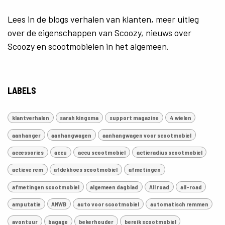
Lees in de blogs verhalen van klanten, meer uitleg
over de eigenschappen van Scoozy, nieuws over
Scoozy en scootmobielen in het algemeen.
LABELS
klantverhalen
sarah kingsma
support magazine
4 wielen
aanhanger
aanhangwagen
aanhangwagen voor scootmobiel
accessories
accu
accu scootmobiel
actieradius scootmobiel
actieve rem
afdekhoes scootmobiel
afmetingen
afmetingen scootmobiel
algemeen dagblad
All road
all-road
amputatie
ANWB
auto voor scootmobiel
automatisch remmen
avontuur
bagage
bekerhouder
bereik scootmobiel