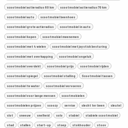
scootmobiel actieradius 60 km
scootmobiel actieradius 70 km
scootmobiel auto
scootmobiel beenhoes
scootmobiel grote actieradius
scootmobiel in auto
scootmobiel kopen
scootmobiel meenemen
scootmobiel met 4 wielen
scootmobiel met joystick besturing
scootmobiel met overkapping
scootmobiel ongeluk
scootmobiel overdekt
scootmobiel prijs
scootmobiel rijden
scootmobiel spiegel
scootmobiel stalling
Scootmobiel tassen
scootmobiel te water
scootmobiel vervoeren
scootmobiel voor lange mensen
scootmobielen
scootmobielen prijzen
scoozy
service
slecht ter been
sleutel
slot
sneeuw
snelheid
solo
stabiel
stabiele scootmobiel
stad
stallen
start-up
stoep
stokhouder
stoov