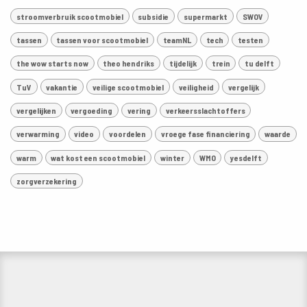
stroomverbruik scootmobiel
subsidie
supermarkt
SWOV
tassen
tassen voor scootmobiel
teamNL
tech
testen
the wow starts now
theo hendriks
tijdelijk
trein
tu delft
TuV
vakantie
veilige scootmobiel
veiligheid
vergelijk
vergelijken
vergoeding
vering
verkeersslachtoffers
verwarming
video
voordelen
vroege fase financiering
waarde
warm
wat kost een scootmobiel
winter
WMO
yesdelft
zorgverzekering