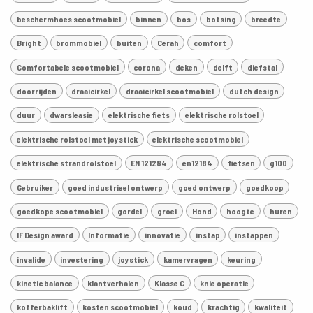
beschermhoes scootmobiel
binnen
bos
botsing
breedte
Bright
brommobiel
buiten
Cerah
comfort
Comfortabele scootmobiel
corona
deken
delft
diefstal
doorrijden
draaicirkel
draaicirkel scootmobiel
dutch design
duur
dwarsleasie
elektrische fiets
elektrische rolstoel
elektrische rolstoel met joystick
elektrische scootmobiel
elektrische strandrolstoel
EN 121284
en12184
fietsen
g100
Gebruiker
goed industrieel ontwerp
goed ontwerp
goedkoop
goedkope scootmobiel
gordel
groei
Hond
hoogte
huren
IF Design award
Informatie
innovatie
instap
instappen
invalide
investering
joystick
kamervragen
keuring
kinetic balance
klantverhalen
Klasse C
knie operatie
kofferbaklift
kosten scootmobiel
koud
krachtig
kwaliteit