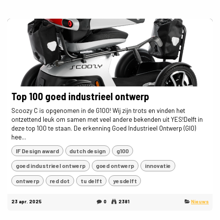
Top 100 goed industrieel ontwerp
Scoozy C is opgenomen in de G100! Wij zijn trots en vinden het
ontzettend leuk om samen met veel andere bekenden uit YES!Delft in
deze top 100 te staan. De erkenning Goed Industrieel Ontwerp (GIO)
hee...
IF Design award
dutch design
g100
goed industrieel ontwerp
goed ontwerp
innovatie
ontwerp
red dot
tu delft
yesdelft
23 apr. 2025
0
2381
Nieuws